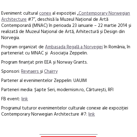
Eveniment cultural
conex
al expoziției „
Contemporary Norwegian
Architecture
#7”, deschisă la Muzeul Național de Artă
Contemporană (MNAC) în perioada 23 ianuarie – 22 martie 2014 și
realizată de Muzeul Național de Artă, Arhitectură și Design din
Norvegia.
Program organizat de
Ambasada Regală a Norvegiei
în România, în
parteneriat cu MNAC și Asociația Zeppelin.
Program finanțat prin EEA și Norway Grants.
Sponsori:
Reynaers
și
Chairry
Partener al evenimentelor Zeppelin: UAUIM
Parteneri media: Șapte Seri, modernism.ro, Cărturești, RFI
FB event:
link
Programul tuturor evenimentelor culturale conexe ale expoziției
Contemporary Norwegian Architecture #7:
link