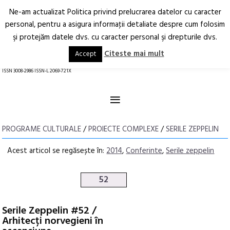
Ne-am actualizat Politica privind prelucrarea datelor cu caracter
Deschide
RO
EN
personal, pentru a asigura informaţii detaliate despre cum folosim
şi protejăm datele dvs. cu caracter personal şi drepturile dvs.
Arhitectură.
Oraș.
Societate.
Citeste mai mult
Accept
revistă online
ISSN 3008-2986 ISSN-L 2069-721X
≡
PROGRAME CULTURALE
/
PROIECTE COMPLEXE
/
SERILE ZEPPELIN
Acest articol se regăsește în:
2014
,
Conferinte
,
Serile zeppelin
52
Serile Zeppelin #52 /
Arhitecți norvegieni în