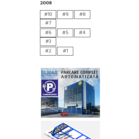
2008
#10
#9
#8
#7
#6
#5
#4
#3
#2
#1