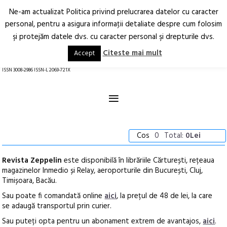
Ne-am actualizat Politica privind prelucrarea datelor cu caracter
Deschide
RO
EN
personal, pentru a asigura informaţii detaliate despre cum folosim
şi protejăm datele dvs. cu caracter personal şi drepturile dvs.
Arhitectură.
Oraș.
Societate.
Citeste mai mult
Accept
revistă online
ISSN 3008-2986 ISSN-L 2069-721X
≡
Cos
0
Total:
0Lei
Revista Zeppelin
este disponibilă în librăriile Cărturești, rețeaua
magazinelor Inmedio și Relay, aeroporturile din București, Cluj,
Timișoara, Bacău.
Sau poate fi comandată online
aici
, la prețul de 48 de lei, la care
se adaugă transportul prin curier.
Sau puteți opta pentru un abonament extrem de avantajos,
aici
.