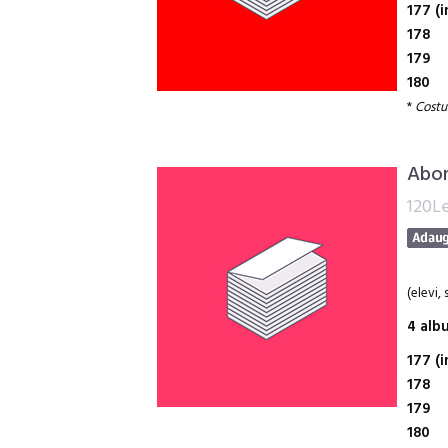
177 (i
178
179
180
*
Costur
Abon
120Le
(elevi,
4 alb
177 (i
178
179
180