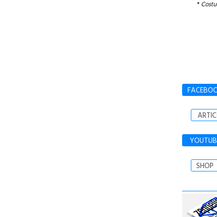
*
Costur
FACEBO
ARTIC
YOUTUB
SHOP