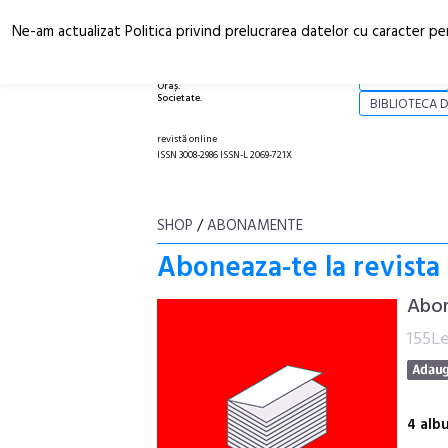
Ne-am actualizat Politica privind prelucrarea datelor cu caracter pe
Arhitectură.
NOI
Oraș.
Societate.
BIBLIOTECA D
revistă online
ISSN 3008-2986 ISSN-L 2069-721X
SHOP
/
ABONAMENTE
Aboneaza-te la revista
Abon
155Le
4 al