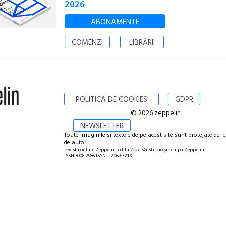
2026
ABONAMENTE
COMENZI
LIBRĂRII
POLITICA DE COOKIES
GDPR
© 2026 zeppelin
NEWSLETTER
Toate imaginile si textele de pe acest site sunt protejate de l
de autor
revista online Zeppelin, editată de SG Studio și echipa Zeppelin
ISSN 3008-2986 ISSN-L 2069-721X