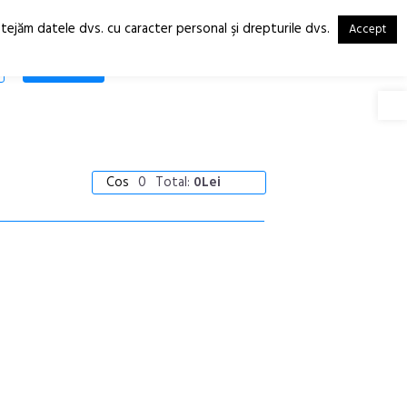
otejăm datele dvs. cu caracter personal şi drepturile dvs.
Accept
RO
EN
SHOP
Deschide
Cos
0
Total:
0Lei