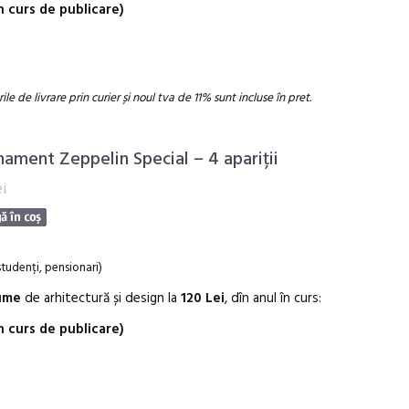
n curs de publicare)
ile de livrare prin curier și noul tva de 11% sunt incluse în pret.
ament Zeppelin Special – 4 apariții
i
 studenți, pensionari)
ume
de arhitectură și design la
120
Lei
, dîn anul în curs:
n curs de publicare)