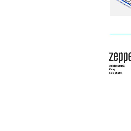
Arhitectură.
Oraș.
Societate.