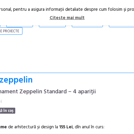
rsonal, pentru a asigura informaţii detaliate despre cum folosim şi pr
Citeste mai mult
ARTICOLE
STIRI
REVISTA PRINT
CONTACT
E PROIECTE
 zeppelin
ament Zeppelin Standard – 4 apariții
i
bume
de arhitectură și design la
155 Lei
, dîn anul în curs: