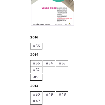
2016
#56
2014
#55
#54
#53
#52
#51
2013
#50
#49
#48
#47