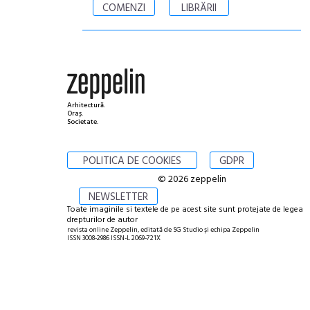
COMENZI
LIBRĂRII
Arhitectură.
Oraș.
Societate.
POLITICA DE COOKIES
GDPR
© 2026 zeppelin
NEWSLETTER
Toate imaginile si textele de pe acest site sunt protejate de legea
drepturilor de autor
revista online Zeppelin, editată de SG Studio și echipa Zeppelin
ISSN 3008-2986 ISSN-L 2069-721X