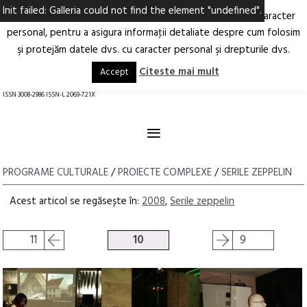
Init failed: Galleria could not find the element "undefined".
Ne-am actualizat Politica privind prelucrarea datelor cu caracter
Deschide
RO
EN
personal, pentru a asigura informaţii detaliate despre cum folosim
şi protejăm datele dvs. cu caracter personal şi drepturile dvs.
Arhitectură.
Oraș.
Societate.
Citeste mai mult
Accept
revistă online
ISSN 3008-2986 ISSN-L 2069-721X
≡
PROGRAME CULTURALE
/
PROIECTE COMPLEXE
/
SERILE ZEPPELIN
Acest articol se regăsește în:
2008
,
Serile zeppelin
11
10
9