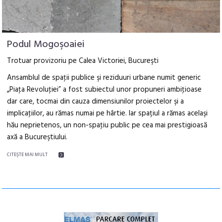
Podul Mogoşoaiei
Trotuar provizoriu pe Calea Victoriei, Bucureşti
Ansamblul de spaţii publice şi reziduuri urbane numit generic
„Piaţa Revoluţiei” a fost subiectul unor propuneri ambiţioase
dar care, tocmai din cauza dimensiunilor proiectelor şi a
implicaţiilor, au rămas numai pe hârtie. Iar spațiul a rămas acelaşi
hău neprietenos, un non-spaţiu public pe cea mai prestigioasă
axă a Bucureştiului.
CITEŞTE MAI MULT