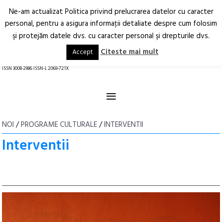
Ne-am actualizat Politica privind prelucrarea datelor cu caracter
Deschide
RO
EN
personal, pentru a asigura informaţii detaliate despre cum folosim
şi protejăm datele dvs. cu caracter personal şi drepturile dvs.
Arhitectură.
Oraș.
Societate.
Citeste mai mult
Accept
revistă online
ISSN 3008-2986 ISSN-L 2069-721X
≡
NOI
/
PROGRAME CULTURALE
/
INTERVENTII
Interventii