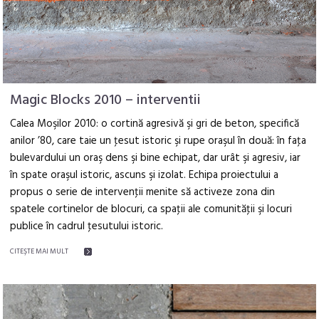
Magic Blocks 2010 – interventii
Calea Moşilor 2010: o cortină agresivă şi gri de beton, specifică
anilor ’80, care taie un ţesut istoric şi rupe oraşul în două: în faţa
bulevardului un oraş dens şi bine echipat, dar urât şi agresiv, iar
în spate oraşul istoric, ascuns şi izolat. Echipa proiectului a
propus o serie de intervenţii menite să activeze zona din
spatele cortinelor de blocuri, ca spaţii ale comunităţii şi locuri
publice în cadrul ţesutului istoric.
CITEŞTE MAI MULT