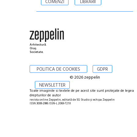
COMENZI
LIBRĂRII
Arhitectură.
Oraș.
Societate.
POLITICA DE COOKIES
GDPR
© 2026 zeppelin
NEWSLETTER
Toate imaginile si textele de pe acest site sunt protejate de legea
drepturilor de autor
revista online Zeppelin, editată de SG Studio și echipa Zeppelin
ISSN 3008-2986 ISSN-L 2069-721X