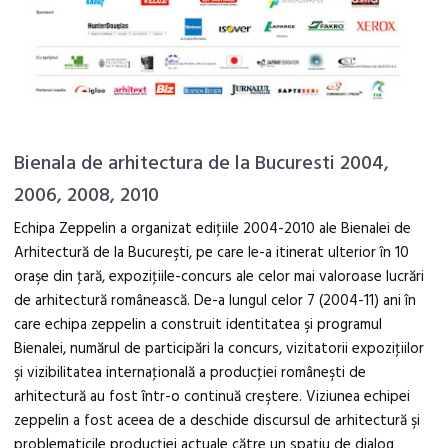
Bienala de arhitectura de la Bucuresti 2004,
2006, 2008, 2010
Echipa Zeppelin a organizat ediţiile 2004-2010 ale Bienalei de
Arhitectură de la Bucureşti, pe care le-a itinerat ulterior în 10
oraşe din ţară, expoziţiile-concurs ale celor mai valoroase lucrări
de arhitectură românească. De-a lungul celor 7 (2004-11) ani în
care echipa zeppelin a construit identitatea şi programul
Bienalei, numărul de participări la concurs, vizitatorii expoziţiilor
şi vizibilitatea internaţională a producţiei româneşti de
arhitectură au fost într-o continuă creştere. Viziunea echipei
zeppelin a fost aceea de a deschide discursul de arhitectură şi
problematicile producţiei actuale către un spaţiu de dialog