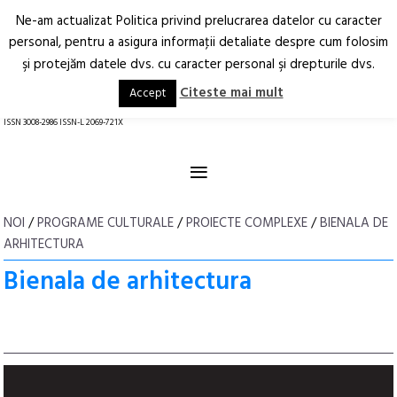
Ne-am actualizat Politica privind prelucrarea datelor cu caracter
Deschide
RO
EN
personal, pentru a asigura informaţii detaliate despre cum folosim
şi protejăm datele dvs. cu caracter personal şi drepturile dvs.
Arhitectură.
Oraș.
Societate.
Citeste mai mult
Accept
revistă online
ISSN 3008-2986 ISSN-L 2069-721X
≡
NOI
/
PROGRAME CULTURALE
/
PROIECTE COMPLEXE
/
BIENALA DE
ARHITECTURA
Bienala de arhitectura