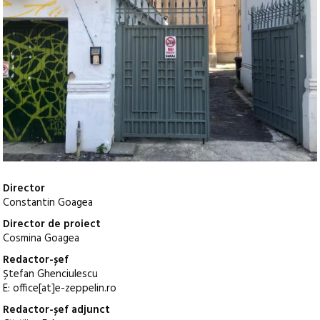
Director
Constantin Goagea
Director de proiect
Cosmina Goagea
Redactor-șef
Ștefan Ghenciulescu
E: office[at]e-zeppelin.ro
Redactor-șef adjunct