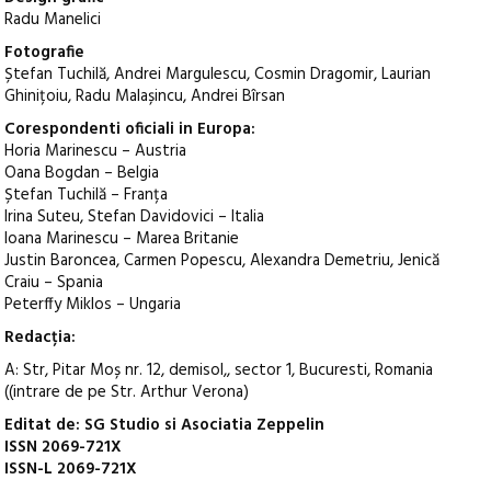
Radu Manelici
Fotografie
Ștefan Tuchilă, Andrei Margulescu, Cosmin Dragomir, Laurian
Ghinițoiu, Radu Malașincu, Andrei Bîrsan
Corespondenti oficiali in Europa:
Horia Marinescu – Austria
Oana Bogdan – Belgia
Ștefan Tuchilă – Franța
Irina Suteu, Stefan Davidovici – Italia
Ioana Marinescu – Marea Britanie
Justin Baroncea, Carmen Popescu, Alexandra Demetriu, Jenică
Craiu – Spania
Peterffy Miklos – Ungaria
Redacția:
A: Str, Pitar Moș nr. 12, demisol,, sector 1, Bucuresti, Romania
((intrare de pe Str. Arthur Verona)
Editat de: SG Studio si Asociatia Zeppelin
ISSN 2069-721X
ISSN-L 2069-721X