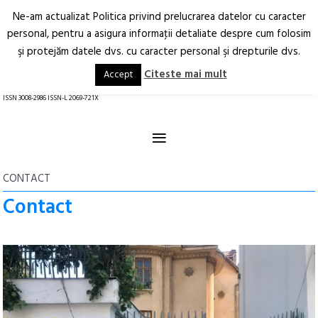
Ne-am actualizat Politica privind prelucrarea datelor cu caracter
Deschide
RO
EN
personal, pentru a asigura informaţii detaliate despre cum folosim
şi protejăm datele dvs. cu caracter personal şi drepturile dvs.
Arhitectură.
Oraș.
Societate.
Citeste mai mult
Accept
revistă online
ISSN 3008-2986 ISSN-L 2069-721X
≡
CONTACT
Contact