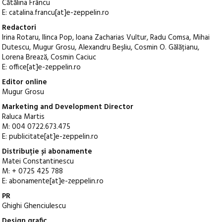
Cătălina Frâncu
E: catalina.francu[at]e-zeppelin.ro
Redactori
Irina Rotaru, Ilinca Pop, Ioana Zacharias Vultur, Radu Comsa, Mihai
Dutescu, Mugur Grosu, Alexandru Beșliu, Cosmin O. Gălățianu,
Lorena Brează, Cosmin Caciuc
E: office[at]e-zeppelin.ro
Editor online
Mugur Grosu
Marketing and Development Director
Raluca Martis
M: 004 0722.673.475
E: publicitate[at]e-zeppelin.ro
Distribuție și abonamente
Matei Constantinescu
M: + 0725 425 788
E: abonamente[at]e-zeppelin.ro
PR
Ghighi Ghenciulescu
Design grafic