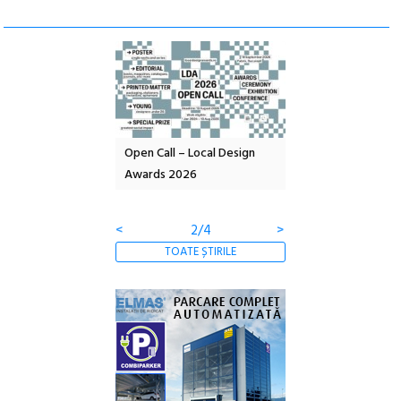
nd: POELANDA – parc
Open Call – Local Design
Anuala de artă urba
e și co-creație
Awards 2026
Artown NOW #5:
Gramatica libertății
<
2/4
>
TOATE ȘTIRILE