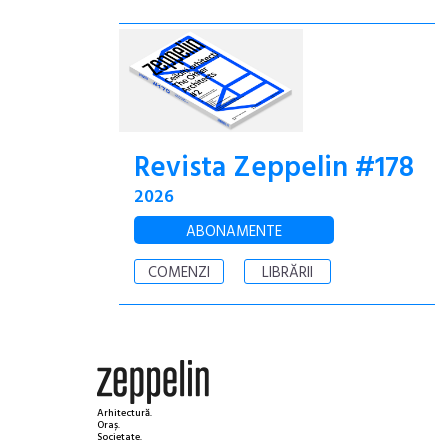
Revista Zeppelin #178
2026
ABONAMENTE
COMENZI
LIBRĂRII
Arhitectură.
Oraș.
Societate.