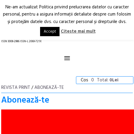
Ne-am actualizat Politica privind prelucrarea datelor cu caracter
Deschide
RO
EN
personal, pentru a asigura informaţii detaliate despre cum folosim
şi protejăm datele dvs. cu caracter personal şi drepturile dvs.
Arhitectură.
Oraș.
Societate.
Citeste mai mult
Accept
revistă online
ISSN 3008-2986 ISSN-L 2069-721X
≡
Cos
0
Total:
0Lei
REVISTA PRINT
/
ABONEAZĂ-TE
Abonează-te