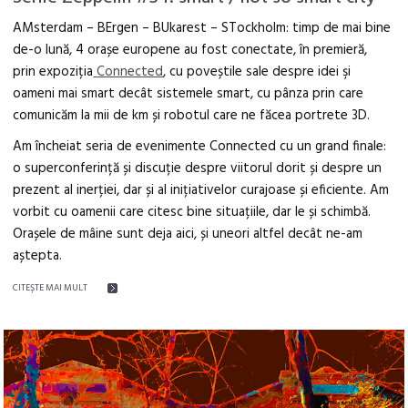
AMsterdam – BErgen – BUkarest – STockholm: timp de mai bine
de-o lună, 4 orașe europene au fost conectate, în premieră,
prin expoziția
Connected
, cu poveștile sale despre idei şi
oameni mai smart decât sistemele smart, cu pânza prin care
comunicăm la mii de km și robotul care ne făcea portrete 3D.
Am încheiat seria de evenimente Connected cu un grand finale:
o superconferință și discuție despre viitorul dorit și despre un
prezent al inerției, dar și al inițiativelor curajoase și eficiente. Am
vorbit cu oamenii care citesc bine situațiile, dar le și schimbă.
Orașele de mâine sunt deja aici, și uneori altfel decât ne-am
aștepta.
CITEŞTE MAI MULT