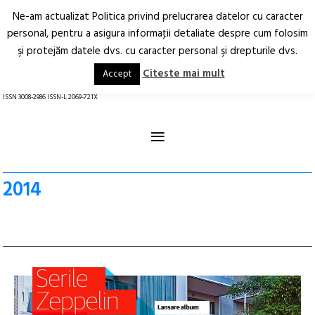
Ne-am actualizat Politica privind prelucrarea datelor cu caracter
Deschide
RO
EN
personal, pentru a asigura informaţii detaliate despre cum folosim
şi protejăm datele dvs. cu caracter personal şi drepturile dvs.
Arhitectură.
Oraș.
Societate.
Citeste mai mult
Accept
revistă online
ISSN 3008-2986 ISSN-L 2069-721X
≡
2014