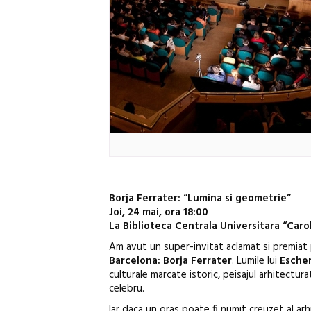
Borja Ferrater: “Lumina si geometrie”
Joi, 24 mai, ora 18:00
La Biblioteca Centrala Universitara “Carol
Am avut un super-invitat aclamat si premiat 
Barcelona:
Borja Ferrater
. Lumile lui
Esche
culturale marcate istoric, peisajul arhitectu
celebru.
Iar daca un oras poate fi numit creuzet al a