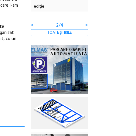
 care l-am
ertății
ediție
borcan, o cameră obscur
clătite cu apă minerală
<
2/4
>
ste
rganizat
TOATE ȘTIRILE
it, cu un