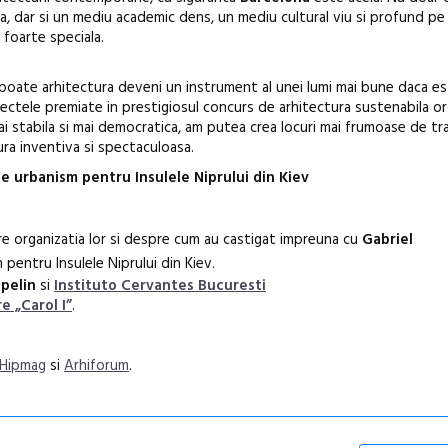
a, dar si un mediu academic dens, un mediu cultural viu si profund pe
Gramatica lib
 foarte speciala.
poate arhitectura deveni un instrument al unei lumi mai bune daca e
ectele premiate in prestigiosul concurs de arhitectura sustenabila o
i stabila si mai democratica, am putea crea locuri mai frumoase de tra
ra inventiva si spectaculoasa.
de urbanism pentru Insulele Niprului din Kiev
 organizatia lor si despre cum au castigat impreuna cu
Gabriel
pentru Insulele Niprului din Kiev.
ppelin
si
Instituto Cervantes Bucuresti
e „Carol I”
.
Hipmag
si
Arhiforum
.