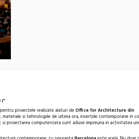
 I”
pentru proiectele realizate alaturi de
Office for Architecture din
r
, materiale si tehnologiile de ultima ora, insertiile contemporane in 
rat si proiectarea computerizata sunt aduse impreuna in activitatea un
Anuala de ar
rhitecturii contemporane, cu siguranta
Barcelona
este acela. Nu doar 
Artown NOW