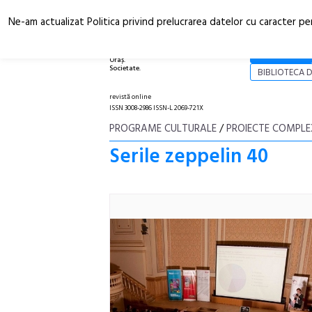
Ne-am actualizat Politica privind prelucrarea datelor cu caracter pe
Arhitectură.
NOI
Oraș.
Societate.
BIBLIOTECA D
revistă online
ISSN 3008-2986 ISSN-L 2069-721X
PROGRAME CULTURALE
/
PROIECTE COMPLE
Serile zeppelin 40