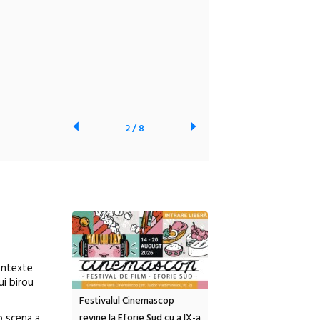
2
/
8
contexte
ui birou
tă urbană
Festivalul Cinemascop
Sleeping Beauties la Bor
o scena a
 #5:
revine la Eforie Sud cu a IX-a
dulceață de amintiri la