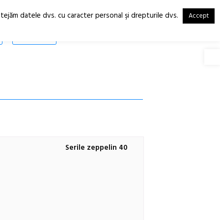
otejăm datele dvs. cu caracter personal şi drepturile dvs.
Accept
RO
EN
SHOP
Deschide
Serile zeppelin 40