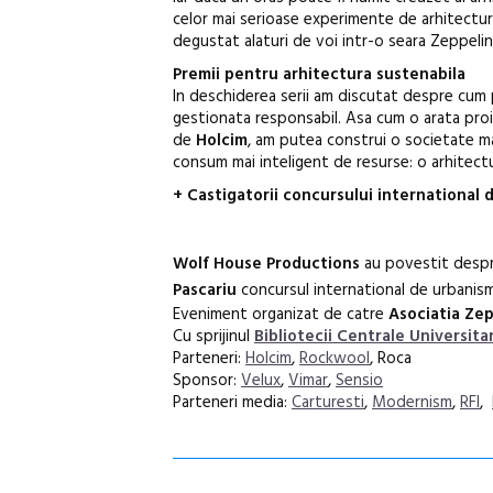
celor mai serioase experimente de arhitectur
degustat alaturi de voi intr-o seara Zeppelin
Premii pentru arhitectura sustenabila
In deschiderea serii am discutat despre cum 
gestionata responsabil. Asa cum o arata proi
de
Holcim
, am putea construi o societate ma
consum mai inteligent de resurse: o arhitectu
+ Castigatorii concursului international 
Wolf House Productions
au povestit despre
Pascariu
concursul international de urbanism 
Eveniment organizat de catre
Asociatia Ze
Cu sprijinul
Bibliotecii Centrale Universitar
Parteneri:
Holcim
,
Rockwool
, Roca
Sponsor:
Velux
,
Vimar
,
Sensio
Parteneri media:
Carturesti
,
Modernism
,
RFI
,