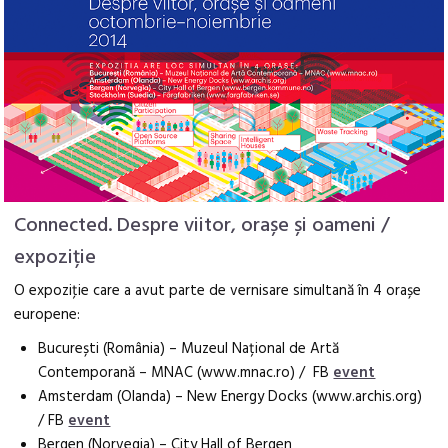
Connected. Despre viitor, orașe și oameni /
expoziție
O expoziţie care a avut parte de vernisare simultană în 4 orașe
europene:
București (România) – Muzeul Național de Artă
Contemporană – MNAC (www.mnac.ro) /
FB
event
Amsterdam (Olanda) – New Energy Docks (www.archis.org)
/ FB
event
Bergen (Norvegia) – City Hall of Bergen