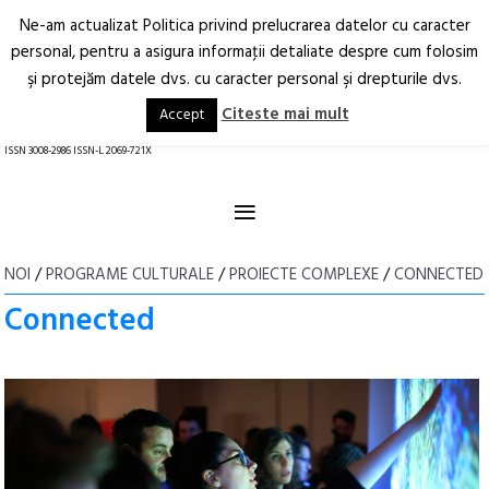
Ne-am actualizat Politica privind prelucrarea datelor cu caracter
Deschide
RO
EN
personal, pentru a asigura informaţii detaliate despre cum folosim
şi protejăm datele dvs. cu caracter personal şi drepturile dvs.
Arhitectură.
Oraș.
Societate.
Citeste mai mult
Accept
revistă online
ISSN 3008-2986 ISSN-L 2069-721X
≡
NOI
/
PROGRAME CULTURALE
/
PROIECTE COMPLEXE
/
CONNECTED
Connected