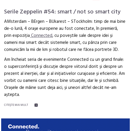
Serile Zeppelin #54: smart / not so smart city
AMsterdam – BErgen – BUkarest – STockholm: timp de mai bine
de-o lună, 4 orașe europene au fost conectate, în premieră,
prin expoziția
Connected
, cu poveștile sale despre idei şi
oameni mai smart decât sistemele smart, cu pânza prin care
comunicăm la mii de km și robotul care ne făcea portrete 3D.
Am încheiat seria de evenimente Connected cu un grand finale:
o superconferință și discuție despre viitorul dorit și despre un
prezent al inerției, dar și al inițiativelor curajoase și eficiente. Am
vorbit cu oamenii care citesc bine situațiile, dar le și schimbă.
Orașele de mâine sunt deja aici, și uneori altfel decât ne-am
aștepta.
CITEŞTE MAI MULT