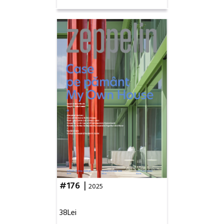
|
#176
2025
38Lei