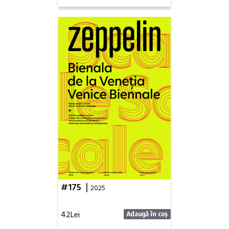
|
#175
2025
42Lei