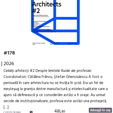
#178
| 2026
Ceilalți arhitecţi #2 Despre limitele fluide ale profesiei
Coordonatori: Cătălina Frâncu, Ştefan Ghenciulescu A fost o
perioadă în care arhitectura nu se învăţa în şcoli. Era un fel de
meşteşug la graniţa dintre manufactură şi intelectualitate care a
ajuns să definească şi ce considerăm astăzi a fi oraşe. Au urmat
secole de instituţionalizare, profesia este astăzi una protejată,
[…]
48Lei
CITEŞTE DESPRE