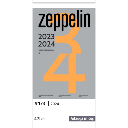
|
#173
2024
42Lei