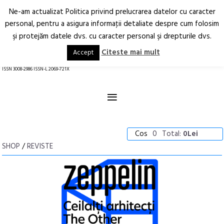
Ne-am actualizat Politica privind prelucrarea datelor cu caracter
Deschide
RO
EN
personal, pentru a asigura informaţii detaliate despre cum folosim
şi protejăm datele dvs. cu caracter personal şi drepturile dvs.
Arhitectură.
Oraș.
Societate.
Citeste mai mult
Accept
revistă online
ISSN 3008-2986 ISSN-L 2069-721X
≡
Cos
0
Total:
0Lei
SHOP
/
REVISTE