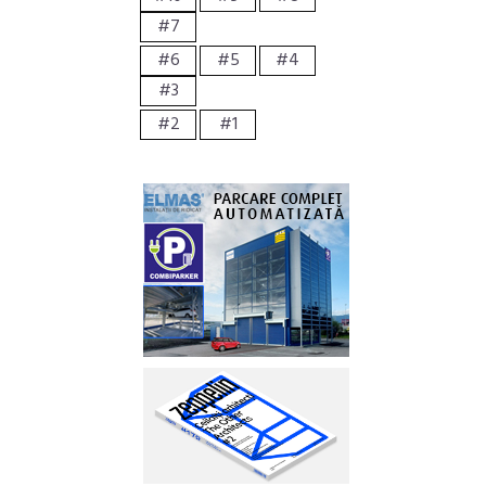
#7
#6
#5
#4
#3
#2
#1