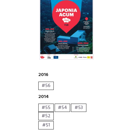
2016
#56
2014
#55
#54
#53
#52
#51