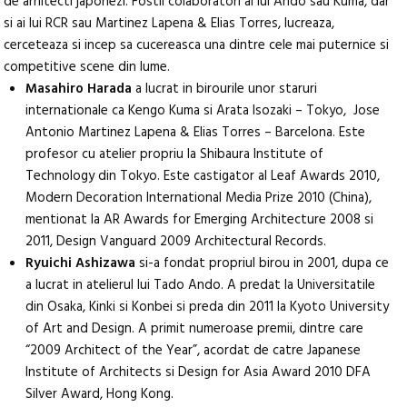
de arhitecti japonezi. Fostii colaboratori ai lui Ando sau Kuma, dar
si ai lui RCR sau Martinez Lapena & Elias Torres, lucreaza,
cerceteaza si incep sa cucereasca una dintre cele mai puternice si
competitive scene din lume.
Masahiro Harada
a lucrat in birourile unor staruri
internationale ca Kengo Kuma si Arata Isozaki – Tokyo, Jose
Antonio Martinez Lapena & Elias Torres – Barcelona. Este
profesor cu atelier propriu la Shibaura Institute of
Technology din Tokyo. Este castigator al Leaf Awards 2010,
Modern Decoration International Media Prize 2010 (China),
mentionat la AR Awards for Emerging Architecture 2008 si
2011, Design Vanguard 2009 Architectural Records.
Ryuichi Ashizawa
si-a fondat propriul birou in 2001, dupa ce
a lucrat in atelierul lui Tado Ando. A predat la Universitatile
din Osaka, Kinki si Konbei si preda din 2011 la Kyoto University
of Art and Design. A primit numeroase premii, dintre care
“2009 Architect of the Year”, acordat de catre Japanese
Institute of Architects si Design for Asia Award 2010 DFA
Silver Award, Hong Kong.