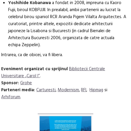
Yoshihide Kobanawa
a fondat in 2008, impreuna cu Kaoro
Fujii, biroul KOBFUJII. In prealabil, ambii partenerii au lucrat la
celebrul birou spaniol RCR Aranda Pigem Vilalta Arquitectes. A
curatoriat, printre altele, expozitii dedicate arhitecturii
japoneze la Lisabona si Bucuresti (in cadrul Bienalei de
Arhitectura Bucuresti 2006, organizata de catre actuala
echipa Zeppelin).
Intrarea, ca de obicei, va fi libera.
Eveniment organizat cu sprijinul
Bibliotecii Centrale
Universitare „Carol I”
.
Sponsor:
Grohe
Parteneri media:
Carturesti
,
Modernism
,
RFI
,
Hipmag
si
Arhiforum
.