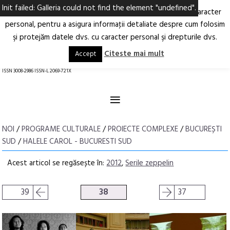
Init failed: Galleria could not find the element "undefined".
Ne-am actualizat Politica privind prelucrarea datelor cu caracter
Deschide
RO
EN
personal, pentru a asigura informaţii detaliate despre cum folosim
şi protejăm datele dvs. cu caracter personal şi drepturile dvs.
Arhitectură.
Oraș.
Societate.
Citeste mai mult
Accept
revistă online
ISSN 3008-2986 ISSN-L 2069-721X
≡
NOI
/
PROGRAME CULTURALE
/
PROIECTE COMPLEXE
/
BUCUREȘTI
SUD
/
HALELE CAROL - BUCURESTI SUD
Acest articol se regăsește în:
2012
,
Serile zeppelin
39
38
37