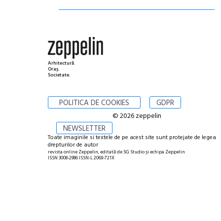
Arhitectură.
Oraș.
Societate.
POLITICA DE COOKIES
GDPR
© 2026 zeppelin
NEWSLETTER
Toate imaginile si textele de pe acest site sunt protejate de legea
drepturilor de autor
revista online Zeppelin, editată de SG Studio și echipa Zeppelin
ISSN 3008-2986 ISSN-L 2069-721X