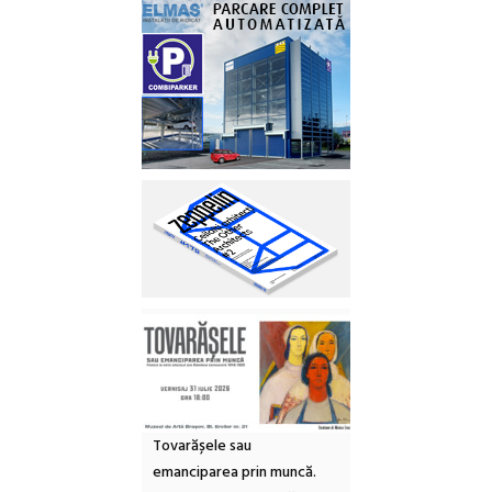
Tovarășele sau
emanciparea prin muncă.