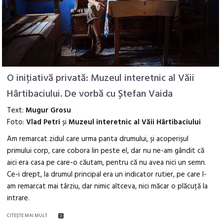
O inițiativă privată: Muzeul interetnic al Văii
Hârtibaciului. De vorbă cu Ștefan Vaida
Text:
Mugur Grosu
Foto:
Vlad Petri
și
Muzeul interetnic al Văii Hârtibaciului
Am remarcat zidul care urma panta drumului, și acoperișul
primului corp, care cobora lin peste el, dar nu ne-am gândit că
aici era casa pe care-o căutam, pentru că nu avea nici un semn.
Ce-i drept, la drumul principal era un indicator rutier, pe care l-
am remarcat mai târziu, dar nimic altceva, nici măcar o plăcuță la
intrare.
CITEŞTE MAI MULT