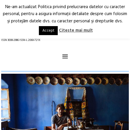
Ne-am actualizat Politica privind prelucrarea datelor cu caracter
Deschide
RO
EN
personal, pentru a asigura informaţii detaliate despre cum folosim
şi protejăm datele dvs. cu caracter personal şi drepturile dvs.
Arhitectură.
Oraș.
Societate.
Citeste mai mult
Accept
revistă online
ISSN 3008-2986 ISSN-L 2069-721X
≡