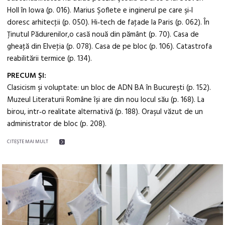
Holl în Iowa (p. 016). Marius Şoflete e inginerul pe care şi‑l
doresc arhitecţii (p. 050). Hi‑tech de faţade la Paris (p. 062). În
Ţinutul Pădurenilor,o casă nouă din pământ (p. 70). Casa de
gheaţă din Elveţia (p. 078). Casa de pe bloc (p. 106). Catastrofa
reabilitării termice (p. 134).
PRECUM ŞI:
Clasicism şi voluptate: un bloc de ADN BA în Bucureşti (p. 152).
Muzeul Literaturii Române îşi are din nou locul său (p. 168). La
birou, intr‑o realitate alternativă (p. 188). Oraşul văzut de un
administrator de bloc (p. 208).
CITEŞTE MAI MULT