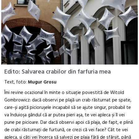
Edito: Salvarea crabilor din farfuria mea
Text, foto:
Mugur Grosu
Îmi revine ocazional în minte o situaţie povestită de Witold
Gombrowicz: dacă observi pe plajă un crab răsturnat pe spate,
care-şi agită picioruşele incapabil să se ajute singur, probabil te
va înduioşa gândul că ar putea pieri aşa, te vei apleca şi îl vei
pune pe picioare. Dar dacă observi apoi că plaja, de fapt, e plină
de crabi răsturnaţi de furtună, ce crezi că vei face? Cât te vei
apleca, şi câţi vei încerca să salvezi pe plaja fără de sfârşit, până