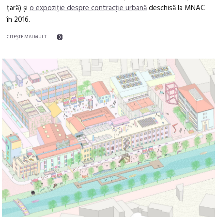
țară) și
o expoziție despre contracție urbană
deschisă la MNAC
în 2016.
CITEŞTE MAI MULT