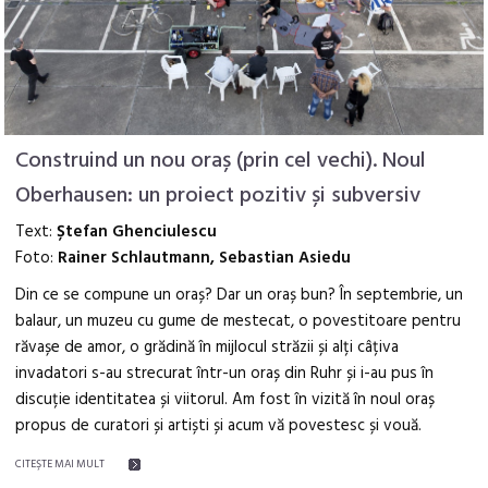
Construind un nou oraș (prin cel vechi). Noul
Oberhausen: un proiect pozitiv și subversiv
Text:
Ștefan Ghenciulescu
Foto:
Rainer Schlautmann, Sebastian Asiedu
Din ce se compune un oraș? Dar un oraș bun? În septembrie, un
balaur, un muzeu cu gume de mestecat, o povestitoare pentru
răvașe de amor, o grădină în mijlocul străzii și alți câțiva
invadatori s-au strecurat într-un oraș din Ruhr și i-au pus în
discuție identitatea și viitorul. Am fost în vizită în noul oraș
propus de curatori și artiști și acum vă povestesc și vouă.
CITEŞTE MAI MULT