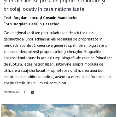
Și ei ziceau: “Se preia de popor!” Coabitare și
bricolaj locativ în case naționalizate
Text:
Bogdan Iancu și Cosmin Manolache
Foto:
Bogdan Cătălin Cazacioc
Casa naționalizată are particularitatea de a fi fost locul
geometric al unor schimbări ale regimului de proprietate în
perioada socialistă, ceea ce a generat spații de ambiguitate și
tensiune deopotrivă proprietarilor și chiriașilor. Biografiile
acestor familii sunt în același timp biografii ale caselor. Primul act
de ruptură, legea naționalizării, intervine asupra modului de
utilizare a spațiului locuit. Proprietatea și utilizarea unui bun
imobil sunt modificate radical, având ca efect transformarea un
spațiu familial în unul cvasi-comunitar.
CITEŞTE MAI MULT