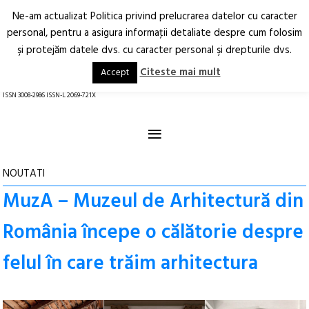
Ne-am actualizat Politica privind prelucrarea datelor cu caracter
Deschide
RO
EN
personal, pentru a asigura informaţii detaliate despre cum folosim
şi protejăm datele dvs. cu caracter personal şi drepturile dvs.
Arhitectură.
Oraș.
Societate.
Citeste mai mult
Accept
revistă online
ISSN 3008-2986 ISSN-L 2069-721X
≡
NOUTATI
MuzA – Muzeul de Arhitectură din
România începe o călătorie despre
felul în care trăim arhitectura