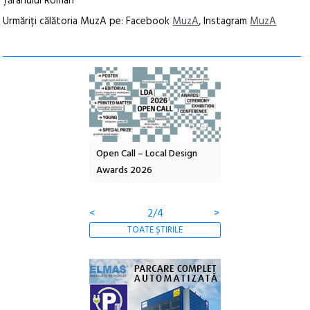
Țăranului Român
Urmăriți călătoria MuzA pe: Facebook
MuzA
, Instagram
MuzA
l – Local Design
Anuala de artă urbană
Festivalul Cinemas
 2026
Artown NOW #5:
revine la Eforie Sud 
Gramatica libertății
ediție
<
3/4
>
TOATE ȘTIRILE