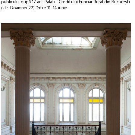
publicului după 17 ani: Palatul Creditului Funciar Rural din București
(str. Doamnei 22), între 11–14 iunie.