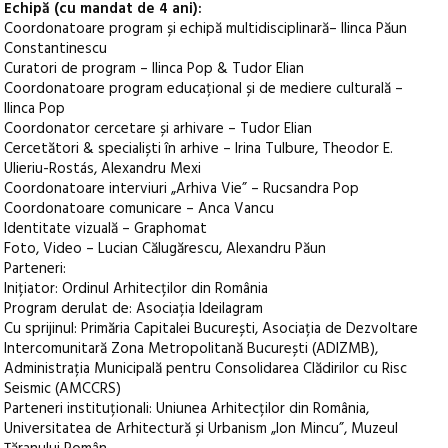
Echipă (cu mandat de 4 ani):
Coordonatoare program și echipă multidisciplinară– Ilinca Păun
Constantinescu
Curatori de program – Ilinca Pop & Tudor Elian
Coordonatoare program educațional și de mediere culturală –
Ilinca Pop
Coordonator cercetare și arhivare – Tudor Elian
Cercetători & specialiști în arhive – Irina Tulbure, Theodor E.
Ulieriu-Rostás, Alexandru Mexi
Coordonatoare interviuri „Arhiva Vie” – Rucsandra Pop
Coordonatoare comunicare – Anca Vancu
Identitate vizuală – Graphomat
Foto, Video – Lucian Călugărescu, Alexandru Păun
Parteneri:
Inițiator: Ordinul Arhitecților din România
Program derulat de: Asociația Ideilagram
Cu sprijinul: Primăria Capitalei București, Asociația de Dezvoltare
Intercomunitară Zona Metropolitană București (ADIZMB),
Administrația Municipală pentru Consolidarea Clădirilor cu Risc
Seismic (AMCCRS)
Parteneri instituționali: Uniunea Arhitecților din România,
Universitatea de Arhitectură și Urbanism „Ion Mincu”, Muzeul