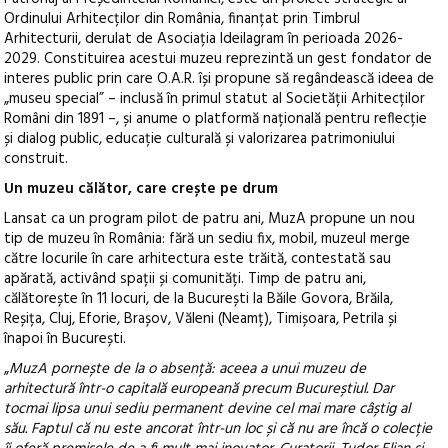
Ordinului Arhitecților din România, finanțat prin Timbrul
Arhitecturii, derulat de Asociația Ideilagram în perioada 2026-
2029. Constituirea acestui muzeu reprezintă un gest fondator de
interes public prin care O.A.R. își propune să regândească ideea de
„museu special” – inclusă în primul statut al Societății Arhitecților
Români din 1891 –, și anume o platformă națională pentru reflecție
și dialog public, educație culturală și valorizarea patrimoniului
construit.
Un muzeu călător, care crește pe drum
Lansat ca un program pilot de patru ani, MuzA propune un nou
tip de muzeu în România: fără un sediu fix, mobil, muzeul merge
către locurile în care arhitectura este trăită, contestată sau
apărată, activând spații și comunități. Timp de patru ani,
călătorește în 11 locuri, de la București la Băile Govora, Brăila,
Reșița, Cluj, Eforie, Brașov, Văleni (Neamț), Timișoara, Petrila și
înapoi în București.
„
MuzA pornește de la o absență: aceea a unui muzeu de
arhitectură într-o capitală europeană precum Bucureștiul. Dar
tocmai lipsa unui sediu permanent devine cel mai mare câștig al
său. Faptul că nu este ancorat într-un loc și că nu are încă o colecție