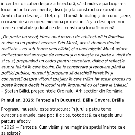
în centrul discuției despre arhitectură, să stimuleze participarea
locuitorilor la evenimente, discuții și la construcția expozițiilor.
Arhitectura devine, astfel, o platformă de dialog și de cunoaștere,
o ocazie de a recupera memoria profesională și a descoperi noi
forme echitabile și durabile de a construi și locui împreună.
„
De peste un secol, ideea unui muzeu de arhitectură în România
revine ca un proiect necesar. Prin MuzA, acest demers devine
realitate – nu sub forma unei clădiri, ci a unei mișcări. MuzA aduce
arhitectura mai aproape de oameni și o privește ca parte a vieții de
zi cu zi, propunând un cadru pentru cercetare, dialog și reflecție
asupra felului în care locuim. De la conservare și renovare până la
politici publice, muzeul își propune să deschidă întrebări și
conversații despre viitorul spațiilor în care trăim. Iar acest proces nu
poate începe decât în locuri reale, împreună cu cei care le trăiesc.
”
– Ștefan Bâlici, președintele Ordinului Arhitecților din România.
Primul an, 2026: Fantezia în București, Băile Govora, Brăila
Programul muzeului este structurat în jurul a patru teme
curatoriale anuale, care pot fi citite, totodată, ca etapele unui
parcurs afectiv:
• 2026 — Fantezia: Cum visăm și ne imaginăm spațiul înainte ca el
să existe?