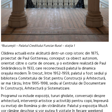
*București – Palatul Creditului Funciar Rural – stația 1
Clădirea actuală este alcătuită dintr-un corp istoric din 1875,
proiectat de Paul Gottereau, conceput ca obiect autonom,
orientat către o curte de onoare, și o extindere realizată de Paul
Smărăndescu în 1933, care reconectează palatul la dinamica
orașului modern. În trecut, între 1952-1959, palatul a fost sediul și
biblioteca Comitetului de Stat pentru Construcții și Arhitectură,
iar mai târziu, între 1995-1998, sediu al Centrului de Documentare
în Construcții, Arhitectură și Sistematizare.
Programul va include expoziții, tururi ghidate, conversații despre
arhitectură, intervenții artistice și activități pentru copii, împreună
cu invitați din România și din străinătate. Palatul și expoziția MuzA
vor rămâne deschise și vor putea fi vizitate în fiecare weekend