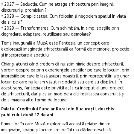
• 2027 — Seducția: Cum ne atrage arhitectura prin imagini,
discursuri și promisiuni?
• 2028 — Complicitatea: Cum folosim și negociem spațiul în viața
de zi cu zi?
• 2029 — Transformarea: Cum schimbăm, în timp, spațiile prin
degradare, adaptare, reutilizare sau demolare?
Tema inaugurală a MuzA este Fantezia, un concept care
explorează imaginația arhitecturală ca formă de memorie, proiecție
și interpretare a spațiului.
Chiar și atunci când credem că nu știm nimic despre arhitectură,
vorbim despre ea prin experiențele spațiilor pe care le locuim, prin
impresiile pe care le lasă asupra noastră, prin reprezentări ale unor
locuri pe care nu le-am văzut niciodată sau care au dispărut. În
acest sens, fantezia este privită atât ca început al unui proiect
de arhitectură, dar și ca un mod de a citi realitatea construită și
de a imagina alte forme de locuire.
Palatul Creditului Funciar Rural din București, deschis
publicului după 17 de ani
Primul loc în care MuzA explorează această relație dintre
imaginație, spațiu și locuire are loc într-o clădire deschisă