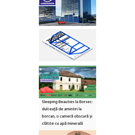
Sleeping Beauties la Borsec:
dulceață de amintiri la
borcan, o cameră obscură și
clătite cu apă minerală