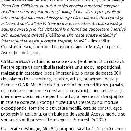
îi oferă premisele de a fi mult mai inovator. Curatorii, Tudor Elian și
Ilinca Pop-Gălățianu, au putut astfel imagina o metodă complet
nouă de cercetare, expunere și dialog. În loc să aștepte publicul
într-un spațiu fix, muzeul însuși merge către oameni, descoperă și
activează spații aflate în transformare, cercetează, colaborează și
adună povești și invită vizitatorii la o formă de cunoaștere imersivă,
prin experiență directă și călătorie. Din toate aceste întâlniri și
interacțiuni se naște și crește, treptat, MuzA.
” – Ilinca Păun
Constantinescu, coordonatoarea programului MuzA, din partea
Asociației Ideilagram.
Călătoria MuzA va funcționa ca o expoziție itinerantă cumulativă.
Fiecare oprire va contribui la realizarea unui modul expozițional,
realizat prin cercetare locală, împreună cu o rețea de peste 300
de colaboratori – arhitecți, curatori, artiști, organizații locale și
filiale ale O.A.R. MuzA implică și o echipă de cercetători și jurnaliști
culturali care contribuie constant la construcția unei arhive vii și a
unei arhive documentare pentru radiografierea extinsă a spațiilor
în care se oprește. Expoziția muzeului va crește cu noi module
expoziționale, formând o structură mobilă, care se construiește
progresiv în teritoriu, ca un bulgăre de zăpadă. Aceste module se
vor uni și vor fi prezentate integral la București în 2029.
Cu fiecare destinație, MuzA își propune să aducă să aducă oamenii