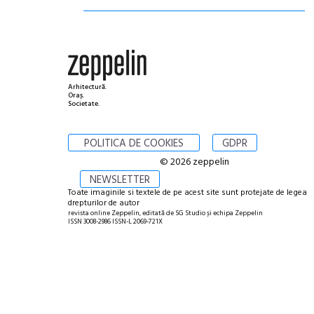
Arhitectură.
Oraș.
Societate.
POLITICA DE COOKIES
GDPR
© 2026 zeppelin
NEWSLETTER
Toate imaginile si textele de pe acest site sunt protejate de legea
drepturilor de autor
revista online Zeppelin, editată de SG Studio și echipa Zeppelin
ISSN 3008-2986 ISSN-L 2069-721X