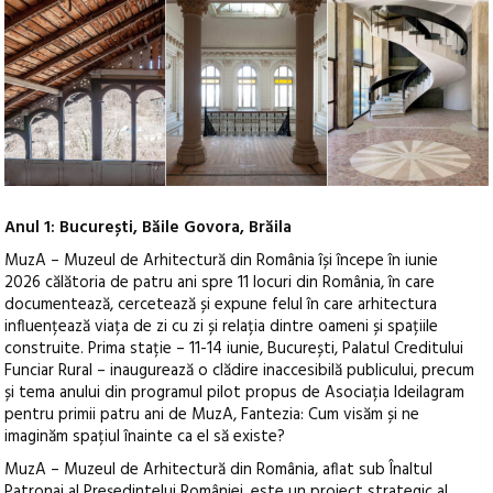
Anul 1: București, Băile Govora, Brăila
MuzA – Muzeul de Arhitectură din România își începe în iunie
2026 călătoria de patru ani spre 11 locuri din România
, în care
documentează, cercetează și expune felul în care arhitectura
influențează viața de zi cu zi și relația dintre oameni și spațiile
construite. Prima stație – 11-14 iunie, București, Palatul Creditului
Funciar Rural – inaugurează o clădire inaccesibilă publicului, precum
și tema anului din programul pilot propus de Asociația Ideilagram
pentru primii patru ani de MuzA, Fantezia: Cum visăm și ne
imaginăm spațiul înainte ca el să existe?
MuzA – Muzeul de Arhitectură din România, aflat sub Înaltul
Patronaj al Președintelui României, este un proiect strategic al