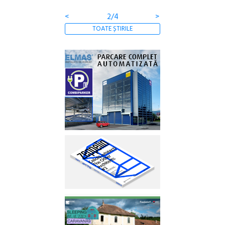
<
2/4
>
TOATE ȘTIRILE