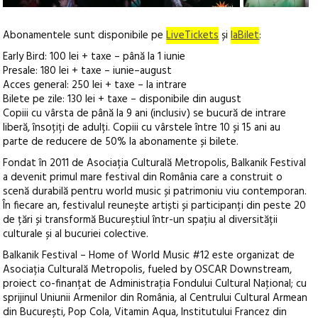
Abonamentele sunt disponibile pe
LiveTickets
și
IaBilet
:
Early Bird: 100 lei + taxe – până la 1 iunie
Presale: 180 lei + taxe – iunie–august
Acces general: 250 lei + taxe – la intrare
Bilete pe zile: 130 lei + taxe – disponibile din august
Copiii cu vârsta de până la 9 ani (inclusiv) se bucură de intrare
liberă, însoțiți de adulți. Copiii cu vârstele între 10 și 15 ani au
parte de reducere de 50% la abonamente și bilete.
Fondat în 2011 de Asociația Culturală Metropolis, Balkanik Festival
a devenit primul mare festival din România care a construit o
scenă durabilă pentru world music și patrimoniu viu contemporan.
În fiecare an, festivalul reunește artiști și participanți din peste 20
de țări și transformă Bucureștiul într-un spațiu al diversității
culturale și al bucuriei colective.
Balkanik Festival – Home of World Music #12 este organizat de
Asociația Culturală Metropolis, fueled by OSCAR Downstream,
proiect co-finanțat de Administraţia Fondului Cultural Naţional; cu
sprijinul Uniunii Armenilor din România, al Centrului Cultural Armean
din București, Pop Cola, Vitamin Aqua, Institutului Francez din