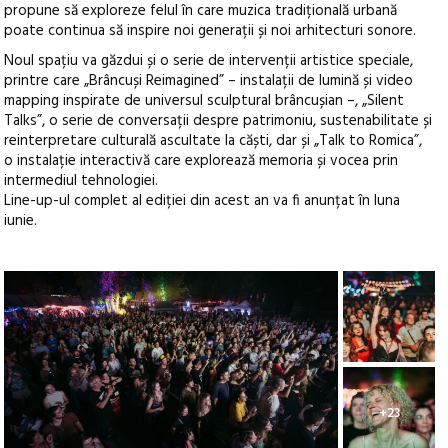
propune să exploreze felul în care muzica tradițională urbană
poate continua să inspire noi generații și noi arhitecturi sonore.
Noul spațiu va găzdui și o serie de intervenții artistice speciale,
printre care „Brâncuși Reimagined” – instalații de lumină și video
mapping inspirate de universul sculptural brâncușian –, „Silent
Talks”, o serie de conversații despre patrimoniu, sustenabilitate și
reinterpretare culturală ascultate la căști, dar și „Talk to Romica”,
o instalație interactivă care explorează memoria și vocea prin
intermediul tehnologiei.
Line-up-ul complet al ediției din acest an va fi anunțat în luna
iunie.
+23