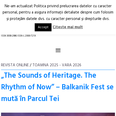
Ne-am actualizat Politica privind prelucrarea datelor cu caracter
Deschide
RO
EN
personal, pentru a asigura informaţii detaliate despre cum folosim
şi protejăm datele dvs. cu caracter personal şi drepturile dvs.
Arhitectură.
Oraș.
Societate.
Citeste mai mult
Accept
revistă online
ISSN 3008-2986 ISSN-L 2069-721X
≡
REVISTA ONLINE
/
TOAMNA 2025 - VARA 2026
„The Sounds of Heritage. The
Rhythm of Now” – Balkanik Fest se
mută în Parcul Tei