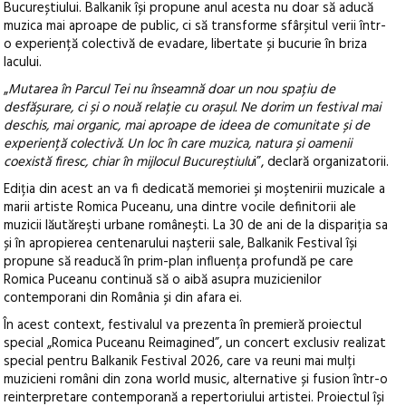
Bucureștiului. Balkanik își propune anul acesta nu doar să aducă
muzica mai aproape de public, ci să transforme sfârșitul verii într-
o experiență colectivă de evadare, libertate și bucurie în briza
lacului.
„
Mutarea în Parcul Tei nu înseamnă doar un nou spațiu de
desfășurare, ci și o nouă relație cu orașul. Ne dorim un festival mai
deschis, mai organic, mai aproape de ideea de comunitate și de
experiență colectivă. Un loc în care muzica, natura și oamenii
coexistă firesc, chiar în mijlocul Bucureștiulu
i”, declară organizatorii.
Ediția din acest an va fi dedicată memoriei și moștenirii muzicale a
marii artiste Romica Puceanu, una dintre vocile definitorii ale
muzicii lăutărești urbane românești. La 30 de ani de la dispariția sa
și în apropierea centenarului nașterii sale, Balkanik Festival își
propune să readucă în prim-plan influența profundă pe care
Romica Puceanu continuă să o aibă asupra muzicienilor
contemporani din România și din afara ei.
În acest context, festivalul va prezenta în premieră proiectul
special „Romica Puceanu Reimagined”, un concert exclusiv realizat
special pentru Balkanik Festival 2026, care va reuni mai mulți
muzicieni români din zona world music, alternative și fusion într-o
reinterpretare contemporană a repertoriului artistei. Proiectul își