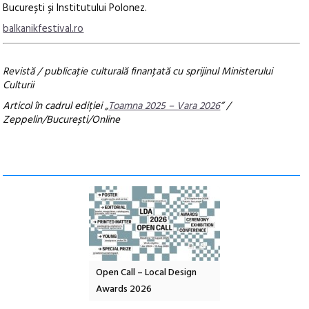
București și Institutului Polonez.
balkanikfestival.ro
Revistă / publicaţie culturală finanţată cu sprijinul Ministerului
Culturii
Articol în cadrul ediției „
Toamna 2025 – Vara 2026
” /
Zeppelin/București/Online
nd: POELANDA – parc
Open Call – Local Design
Anuala de artă urba
e și co-creație
Awards 2026
Artown NOW #5:
Gramatica libertății