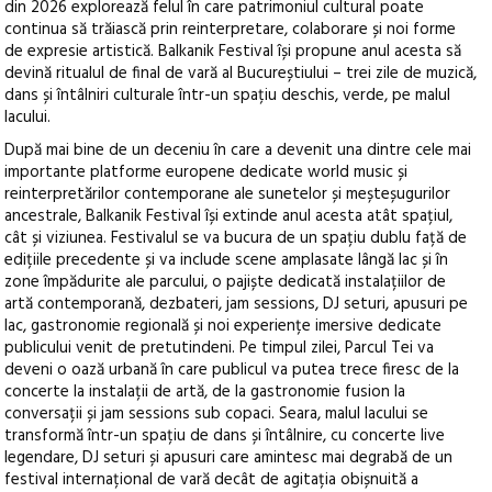
din 2026 explorează felul în care patrimoniul cultural poate
continua să trăiască prin reinterpretare, colaborare și noi forme
de expresie artistică. Balkanik Festival își propune anul acesta să
devină ritualul de final de vară al Bucureștiului – trei zile de muzică,
dans și întâlniri culturale într-un spațiu deschis, verde, pe malul
lacului.
După mai bine de un deceniu în care a devenit una dintre cele mai
importante platforme europene dedicate world music și
reinterpretărilor contemporane ale sunetelor și meșteșugurilor
ancestrale, Balkanik Festival își extinde anul acesta atât spațiul,
cât și viziunea. Festivalul se va bucura de un spațiu dublu față de
edițiile precedente și va include scene amplasate lângă lac și în
zone împădurite ale parcului, o pajiște dedicată instalațiilor de
artă contemporană, dezbateri, jam sessions, DJ seturi, apusuri pe
lac, gastronomie regională și noi experiențe imersive dedicate
publicului venit de pretutindeni. Pe timpul zilei, Parcul Tei va
deveni o oază urbană în care publicul va putea trece firesc de la
concerte la instalații de artă, de la gastronomie fusion la
conversații și jam sessions sub copaci. Seara, malul lacului se
transformă într-un spațiu de dans și întâlnire, cu concerte live
legendare, DJ seturi și apusuri care amintesc mai degrabă de un
festival internațional de vară decât de agitația obișnuită a