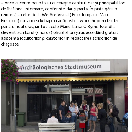
– orice cucerire ocupă sau cucerește centrul, dar și principalul loc
de întâlnire, informare, conferințe dar și party. În piața gării, o
remorcă a celor de la We Are Visual ( Felix Jung and Marc
Einsiedel) nu vindea kebap, ci adăpostea workshopuri de idei
pentru noul oraș, iar tot acolo Marie-Luise O’Byrne-Brandl a
devenit scriitorul (amoros) oficial al orașului, acordând gratuit
asistență locuitorilor și călătorilor în redactarea scrisorilor de
dragoste.