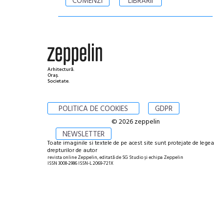
COMENZI
LIBRĂRII
Arhitectură.
Oraș.
Societate.
POLITICA DE COOKIES
GDPR
© 2026 zeppelin
NEWSLETTER
Toate imaginile si textele de pe acest site sunt protejate de legea
drepturilor de autor
revista online Zeppelin, editată de SG Studio și echipa Zeppelin
ISSN 3008-2986 ISSN-L 2069-721X