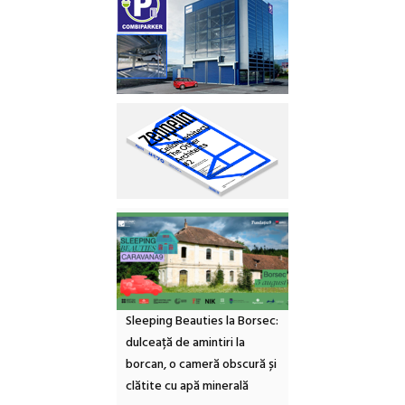
Sleeping Beauties la Borsec:
dulceață de amintiri la
borcan, o cameră obscură și
clătite cu apă minerală