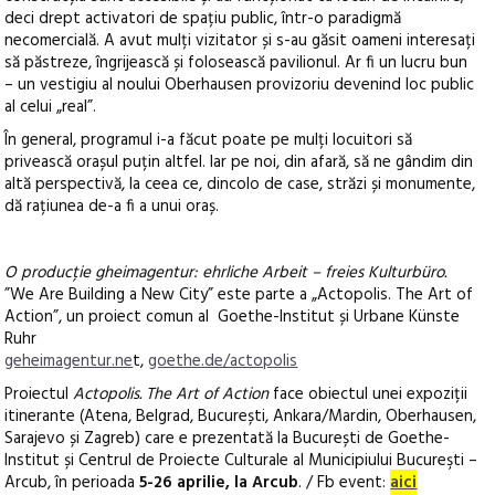
deci drept activatori de spațiu public, într-o paradigmă
necomercială. A avut mulți vizitator și s-au găsit oameni interesați
să păstreze, îngrijească și folosească pavilionul. Ar fi un lucru bun
– un vestigiu al noului Oberhausen provizoriu devenind loc public
al celui „real”.
În general, programul i-a făcut poate pe mulți locuitori să
privească orașul puțin altfel. Iar pe noi, din afară, să ne gândim din
altă perspectivă, la ceea ce, dincolo de case, străzi și monumente,
dă rațiunea de-a fi a unui oraș.
O producție gheimagentur: ehrliche Arbeit – freies Kulturbüro.
”We Are Building a New City” este parte a „Actopolis. The Art of
Action”, un proiect comun al Goethe-Institut și Urbane Künste
Ruhr
geheimagentur.ne
t,
goethe.de/actopolis
Proiectul
Actopolis. The Art of Action
face obiectul unei expoziții
itinerante (Atena, Belgrad, București, Ankara/Mardin, Oberhausen,
Sarajevo și Zagreb) care e prezentată la București de Goethe-
Institut și Centrul de Proiecte Culturale al Municipiului Bucureşti –
Arcub, în perioada
5-26 aprilie, la Arcub
. / Fb event:
aici