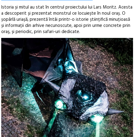
Istoria și mitul au stat în centrul proiectului lui Lars Moritz. Acesta
a descoperit și prezentat monstrul ce locuiește în noul oraș. O
șopârlă uriașă, prezentă întâi printr-o istorie științifică minuțioasă
și informații din arhive necunoscute, apoi prin urme concrete prin
oraș, și periodic, prin safari-uri dedicate.