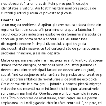
s-au strecurat într-un oraș din Ruhr și i-au pus în discuție
identitatea și viitorul. Am fost în vizită în noul oraș propus de
curatori și artiști și acum vă povestesc și vouă.
Oberhausen
..e un oraș cu probleme. A apărut și a crescut, ca atâtea altele din
regiunea Ruhr, din cauza și în jurul minelor și apoi a fabricilor, în
cadrul dezvoltării industriale explozive din Germania sfârșitului de
secol XIX și din prima parte a secolului XX. Au urmat însă
distrugerile enorme în timpul războiului, și apoi tragedia
dezindustrializării masive, cu tot cortegiul său de șomaj puternic,
probleme financiare, și așa mai departe.
Multe orașe, mai ales cele mai mari, și-au revenit. Printr-o strategie
urbană foarte energică, patrimoniul post-industrial (fabulos) a
devenit unul dintre principalii factori de dezvoltare a regiunii,
cuplat fiind cu susținerea intensivă a artei și industriilor creative și
cu un program ambițios de re-naturare și dezvoltare ecologică.
Orașelor mai mici le e mai greu – joburile și oamenii pleacă, migrația
mai veche sau recentă nu se întâmplă fără fricțiuni, alternativele
sunt oricum mai limitate. Oberhausen e un bun exemplu în acest
sens. Într-o încercare de revitalizare, acum câțiva ani s-a permis
amplasarea unui mall gigantic, chiar în afara centrului. E, se pare, cel