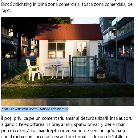
Dirk Schlichting în plină zonă comercială, fostă zonă comercială, de
fapt.
*Plot 1 © Sebastian Asiedu, Urbane Künste Ruhr
Îl poți privi ca pe un comentariu amar al dezurbanizării; însă autorul
a gândit teleportarea în oraș a unui spațiu privat și peri-urban
prin excelență tocmai drept o inversiune de sensuri: grădina și
construcția sunt accesibile și au funcționat ca locuri de întâlnire;