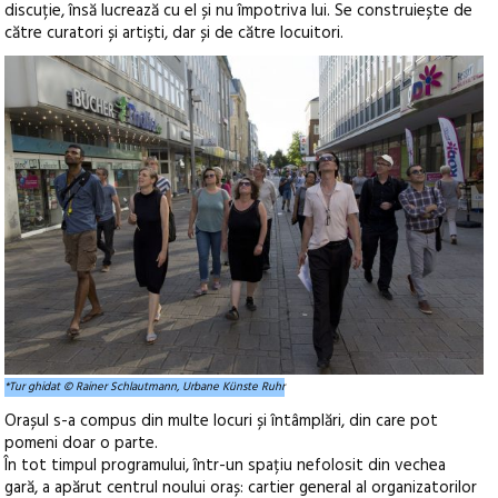
discuție, însă lucrează cu el și nu împotriva lui. Se construiește de
către curatori și artiști, dar și de către locuitori.
*Tur ghidat © Rainer Schlautmann, Urbane Künste Ruhr
Orașul s-a compus din multe locuri și întâmplări, din care pot
pomeni doar o parte.
În tot timpul programului, într-un spațiu nefolosit din vechea
gară, a apărut centrul noului oraș: cartier general al organizatorilor