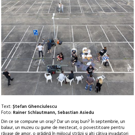
Text:
Ștefan Ghenciulescu
Foto:
Rainer Schlautmann, Sebastian Asiedu
Din ce se compune un oraș? Dar un oraș bun? În septembrie, un
balaur, un muzeu cu gume de mestecat, o povestitoare pentru
răvașe de amor, o grădină în mijlocul străzii și alți câțiva invadatori