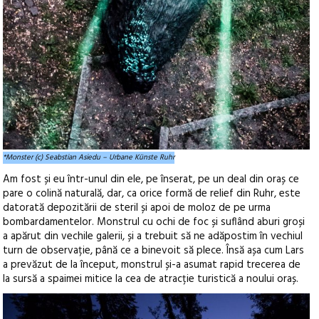
*Monster (c) Seabstian Asiedu – Urbane Künste Ruhr
Am fost și eu într-unul din ele, pe înserat, pe un deal din oraș ce
pare o colină naturală, dar, ca orice formă de relief din Ruhr, este
datorată depozitării de steril și apoi de moloz de pe urma
bombardamentelor. Monstrul cu ochi de foc și suflând aburi groși
a apărut din vechile galerii, și a trebuit să ne adăpostim în vechiul
turn de observație, până ce a binevoit să plece. Însă așa cum Lars
a prevăzut de la început, monstrul și-a asumat rapid trecerea de
la sursă a spaimei mitice la cea de atracție turistică a noului oraș.