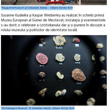
*Kaugummimuseum (c) Sebastian Asiedu – Urbane Künste Ruhr
Susanne Kudielka și Kaspar Wimberley au realizat în schimb primul
Muzeu European al Gumei de Mestecat; instalația și evenimentele
s-au dorit o celebrare a cotitidianului dar și o punere în discuție a
rolului muzeului și politicilor de identitate locală.
*Archaelogical Museum © Sebastian Asiedu, Urbane Künste Ruhr