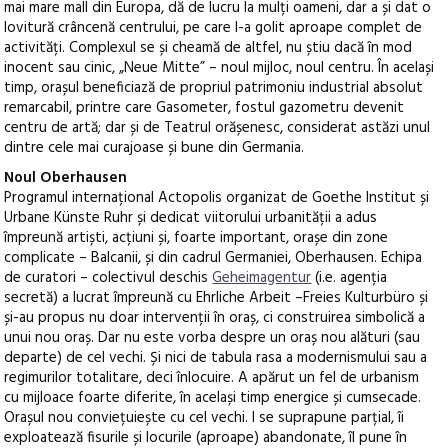
mai mare mall din Europa, dă de lucru la mulți oameni, dar a și dat o
lovitură crâncenă centrului, pe care l-a golit aproape complet de
activități. Complexul se și cheamă de altfel, nu știu dacă în mod
inocent sau cinic, „Neue Mitte” – noul mijloc, noul centru. În același
timp, orașul beneficiază de propriul patrimoniu industrial absolut
remarcabil, printre care Gasometer, fostul gazometru devenit
centru de artă; dar și de Teatrul orășenesc, considerat astăzi unul
dintre cele mai curajoase și bune din Germania.
Noul Oberhausen
Programul internațional Actopolis organizat de Goethe Institut și
Urbane Künste Ruhr și dedicat viitorului urbanității a adus
împreună artiști, acțiuni și, foarte important, orașe din zone
complicate – Balcanii, și din cadrul Germaniei, Oberhausen. Echipa
de curatori – colectivul deschis
Geheimagentur
(i.e. agenția
secretă) a lucrat împreună cu Ehrliche Arbeit –Freies Kulturbüro și
și-au propus nu doar intervenții în oraș, ci construirea simbolică a
unui nou oraș. Dar nu este vorba despre un oraș nou alături (sau
departe) de cel vechi. Și nici de tabula rasa a modernismului sau a
regimurilor totalitare, deci înlocuire. A apărut un fel de urbanism
cu mijloace foarte diferite, în același timp energice și cumsecade.
Orașul nou conviețuiește cu cel vechi. I se suprapune parțial, îi
exploatează fisurile și locurile (aproape) abandonate, îl pune în