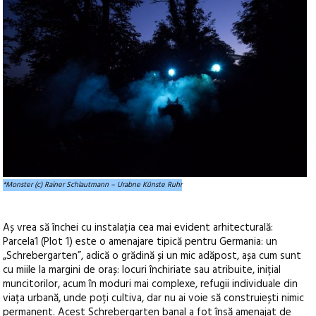
*Monster (c) Rainer Schlautmann – Urabne Künste Ruhr
Aș vrea să închei cu instalația cea mai evident arhitecturală:
Parcela1 (Plot 1) este o amenajare tipică pentru Germania: un
„Schrebergarten”, adică o grădină și un mic adăpost, așa cum sunt
cu miile la margini de oraș: locuri închiriate sau atribuite, inițial
muncitorilor, acum în moduri mai complexe, refugii individuale din
viața urbană, unde poți cultiva, dar nu ai voie să construiești nimic
permanent. Acest Schrebergarten banal a fot însă amenajat de