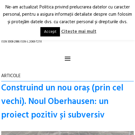
Ne-am actualizat Politica privind prelucrarea datelor cu caracter
Deschide
RO
EN
personal, pentru a asigura informaţii detaliate despre cum folosim
şi protejăm datele dvs. cu caracter personal şi drepturile dvs.
Arhitectură.
Oraș.
Societate.
Citeste mai mult
Accept
revistă online
ISSN 3008-2986 ISSN-L 2069-721X
≡
ARTICOLE
Construind un nou oraș (prin cel
vechi). Noul Oberhausen: un
proiect pozitiv și subversiv