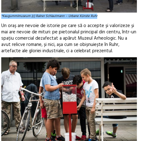
*Kaugummimuseum (c) Rainer Schlautmann – Urbane Künste Ruhr
Un oraș are nevoie de istorie pe care să o accepte și valorizeze și
mai are nevoie de mituri: pe pietonalul principal din centru, într-un
spațiu comercial dezafectat a apărut Muzeul Arheologic. Nu a
avut relicve romane, și nici, așa cum se obișnuiește în Ruhr,
artefacte ale gloriei industriale, ci a celebrat prezentul.