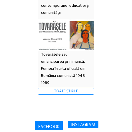
contemporane, educației și
comunității
Tovarășele sau
emanciparea prin muncă.
Femeia în arta oficială din
România comunistă 1948-
1989
TOATE ȘTIRILE
INSTAGRAM
FACEBOOK