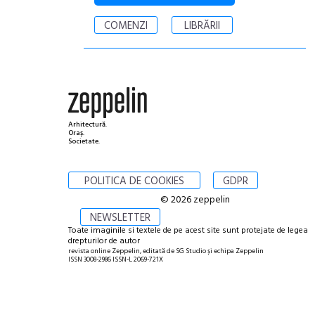
COMENZI
LIBRĂRII
Arhitectură.
Oraș.
Societate.
POLITICA DE COOKIES
GDPR
© 2026 zeppelin
NEWSLETTER
Toate imaginile si textele de pe acest site sunt protejate de legea
drepturilor de autor
revista online Zeppelin, editată de SG Studio și echipa Zeppelin
ISSN 3008-2986 ISSN-L 2069-721X