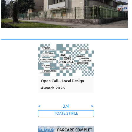
nd: POELANDA – parc
Open Call – Local Design
Anuala de artă urba
e și co-creație
Awards 2026
Artown NOW #5:
Gramatica libertății
<
2/4
>
TOATE ȘTIRILE