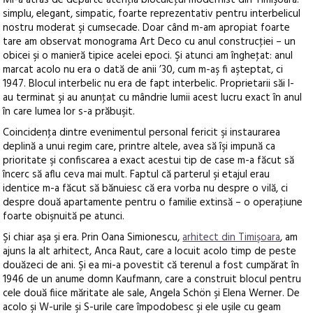
Mi-a atras de departe atenţia bloculeţul modernist din Timişoara:
simplu, elegant, simpatic, foarte reprezentativ pentru interbelicul
nostru moderat şi cumsecade. Doar când m-am apropiat foarte
tare am observat monograma Art Deco cu anul construcţiei – un
obicei şi o manieră tipice acelei epoci. Şi atunci am îngheţat: anul
marcat acolo nu era o dată de anii ’30, cum m-aş fi aşteptat, ci
1947. Blocul interbelic nu era de fapt interbelic. Proprietarii săi l-
au terminat şi au anunţat cu mândrie lumii acest lucru exact în anul
în care lumea lor s-a prăbuşit.
Coincidenţa dintre evenimentul personal fericit şi instaurarea
deplină a unui regim care, printre altele, avea să îşi impună ca
prioritate şi confiscarea a exact acestui tip de case m-a făcut să
încerc să aflu ceva mai mult. Faptul că parterul şi etajul erau
identice m-a făcut să bănuiesc că era vorba nu despre o vilă, ci
despre două apartamente pentru o familie extinsă – o operaţiune
foarte obişnuită pe atunci.
Şi chiar aşa şi era. Prin Oana Simionescu,
arhitect din Timişoara
, am
ajuns la alt arhitect, Anca Raut, care a locuit acolo timp de peste
douăzeci de ani. Şi ea mi-a povestit că terenul a fost cumpărat în
1946 de un anume domn Kaufmann, care a construit blocul pentru
cele două fiice măritate ale sale, Angela Schön şi Elena Werner. De
acolo şi W-urile şi S-urile care împodobesc şi ele uşile cu geam