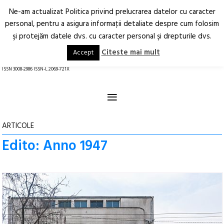
Ne-am actualizat Politica privind prelucrarea datelor cu caracter
Deschide
RO
EN
personal, pentru a asigura informaţii detaliate despre cum folosim
şi protejăm datele dvs. cu caracter personal şi drepturile dvs.
Arhitectură.
Oraș.
Societate.
Citeste mai mult
Accept
revistă online
ISSN 3008-2986 ISSN-L 2069-721X
≡
ARTICOLE
Edito: Anno 1947