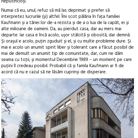
neputincioşi.
Numai că eu, unul, refuz să mă las deprimat şi prefer să
interpretez lucrurile (şi) altfel. Îmi scot pălăria în faţa familiei
Kaufmann şi a tăriei lor de-a rezista şi de a o lua de la capăt, ei şi
alte milioane de oameni. Da, au pierdut casa, dar au mers mai
departe. Iar casa e încă acolo, uşor stâlcită şi obosită, dar demnă.
Şi oraşul e acolo, puţin zguduit şi el, şi cu multe probleme dure. Şi
mai e acolo un anumit spirit liber şi tolerant care a făcut posibil de
mai de demult un anumit tip de comunitate, dar, cum ne dăm
seama cu toţii, şi momentul Decembrie 1989 – un moment pe care
puţini îl credeau posibil. Probabil că şi famila Kaufmann ar fi de
acord că nu e cazul să ne lăsăm cuprinşi de disperare.