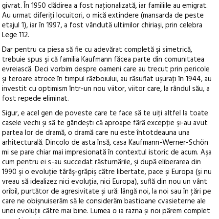
givrat. În 1950 clădirea a fost naţionalizată, iar familiile au emigrat.
Au urmat diferiţi locuitori, o mică extindere (mansarda de peste
etajul 1), iar în 1997, a fost vândută ultimilor chiriaşi, prin celebra
Lege 112.
Dar pentru ca piesa să fie cu adevărat completă şi simetrică,
trebuie spus şi că familia Kaufmann făcea parte din comunitatea
evreiască. Deci vorbim despre oameni care au trecut prin pericole
şi teroare atroce în timpul războiului, au răsuflat uşuraţi în 1944, au
investit cu optimism într-un nou viitor, viitor care, la rândul său, a
fost repede eliminat.
Sigur, e acel gen de poveste care te face să te uiţi altfel la toate
casele vechi şi să te gândeşti că aproape fără excepţie şi-au avut
partea lor de dramă, o dramă care nu este întotdeauna una
arhitecturală. Dincolo de asta însă, casa Kaufmann-Werner-Schön
mi se pare chiar mai impresionată în contextul istoric de acum. Aşa
cum pentru ei s-au succedat răsturnările, şi după eliberarea din
1990 şi o evoluţie târâş-grăpiş către libertate, pace şi Europa (şi nu
vreau să idealizez nici evoluţia, nici Europa), suflă din nou un vânt
oribil, purtător de agresivitate şi ură: lângă noi, la noi sau în ţări pe
care ne obişnuiserăm să le considerăm bastioane cvasieterne ale
unei evoluţii către mai bine. Lumea o ia razna şi noi părem complet