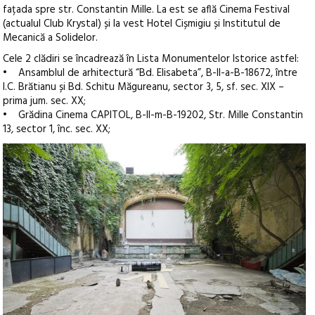
fațada spre str. Constantin Mille. La est se află Cinema Festival
(actualul Club Krystal) și la vest Hotel Cișmigiu și Institutul de
Mecanică a Solidelor.
Cele 2 clădiri se încadrează în Lista Monumentelor Istorice astfel:
• Ansamblul de arhitectură “Bd. Elisabeta”, B-II-a-B-18672, între
I.C. Brătianu și Bd. Schitu Măgureanu, sector 3, 5, sf. sec. XIX –
prima jum. sec. XX;
• Grădina Cinema CAPITOL, B-II-m-B-19202, Str. Mille Constantin
13, sector 1, înc. sec. XX;