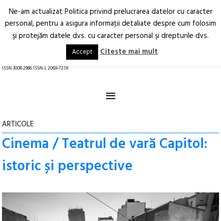
Ne-am actualizat Politica privind prelucrarea datelor cu caracter
Deschide
RO
EN
personal, pentru a asigura informaţii detaliate despre cum folosim
şi protejăm datele dvs. cu caracter personal şi drepturile dvs.
Arhitectură.
Oraș.
Societate.
Citeste mai mult
Accept
revistă online
ISSN 3008-2986 ISSN-L 2069-721X
≡
ARTICOLE
Cinema / Teatrul de vară Capitol:
istoric și perspective