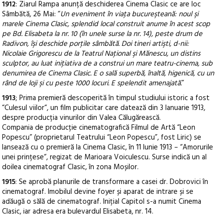
1912
: Ziarul Rampa anunță deschiderea Cinema Clasic ce are loc
Sâmbătă, 26 Mai: “
Un eveniment în viaţa bucureşteană: noul şi
marele Cinema Clasic, splendid local construit anume în acest scop
pe Bd. Elisabeta la nr. 10 (în unele surse la nr. 14), peste drum de
Radivon, îşi deschide porţile sâmbătă. Doi tineri artişti, d-nii:
Nicolaie Grigorescu de la Teatrul Naţional şi Mănescu, un distins
sculptor, au luat iniţiativa de a construi un mare teatru-cinema, sub
denumirea de Cinema Clasic. E o sală superbă, înaltă, higenică, cu un
rând de loji şi cu peste 1000 locuri. E spelendit amenajată.
”
1913
; Prima premieră descoperită în timpul studiului istoric a fost
“Culesul viilor“, un film publicitar care datează din 3 Ianuarie 1913,
despre producția vinurilor din Valea Călugărească.
Compania de producție cinematografică Filmul de Artă “Leon
Popescu” (proprietarul Teatrului “Leon Popescu”, fost Liric) se
lansează cu o premieră la Cinema Clasic, în 11 Iunie 1913 – “Amorurile
unei prințese“, regizat de Marioara Voiculescu. Surse indică un al
doilea cinematograf Clasic, în zona Moșilor.
1915
: Se aprobă planurile de transformare a casei dr. Dobrovici în
cinematograf. Imobilul devine foyer și aparat de intrare și se
adăugă o sălă de cinematograf. Inițial Capitol s-a numit Cinema
Clasic, iar adresa era bulevardul Elisabeta, nr. 14.