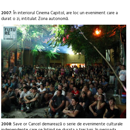
2007
: În interiorul Cinema Capitol, are loc un eveniment care a
durat o zi, intitulat Zona autonomă.
2008
: Save or Cancel demarează o serie de evenimente culturale
independente care se întind pe durata a trei luni, în perioada