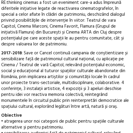
RE:thinking cinemas a fost un eveniment care-a adus împreună
diferitele inițiative legate de reactivarea cinematografelor, în
special a celor aflate în clădiri de patrimoniu, deschizând dialogul
privind posibilitățile de intervenție în viitor: Teatrul de vara
Capitol, Cinema Marconi, Cinema Favorit, Flamura (Grupul de
inițiativă Flamura) din București și Cinema ARTA din Cluj despre
potențialul pe care aceste spații le au pentru comunitate, cât și
despre valoarea lor de patrimoniu.
2017-2018
: Save or Cancel continuă campania de conștientizare și
sensibilizare față de patrimoniul cultural național, cu aplicație pe
Cinema / Teatrul de vară Capitol, relevând potențialul economic,
social și educațional al tuturor spațiilor culturale abandonate din
România, prin implicarea artiștilor și comunității locale în cadrul
unor proiecte trans-sectoriale, multidisciplinare, colaborative. 4
conferințe, 3 instalații artistice, 4 expoziții și 3 apeluri deschise
pentru idei vor reactiva memoria colectivă, reintegrând
monumentele în circuitul public prin reinterpretări democratice ale
spaţiului cultural, explorând legături între artă, natură și oraș.
Obiective
• atragerea unor noi categorii de public pentru spațiile culturale
alternative și pentru patrimoniu.