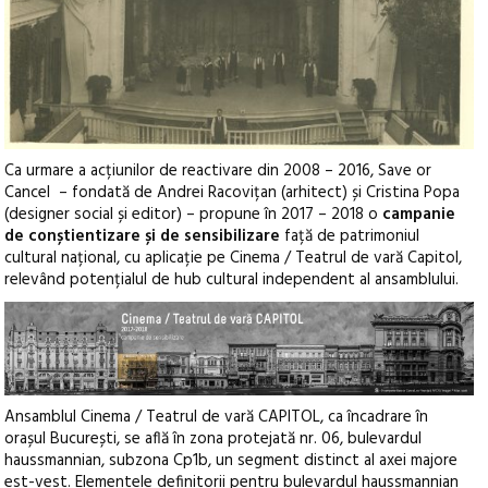
Ca urmare a acțiunilor de reactivare din 2008 – 2016, Save or
Cancel – fondată de Andrei Racovițan (arhitect) și Cristina Popa
(designer social și editor) – propune în 2017 – 2018 o
campanie
de conștientizare și de sensibilizare
față de patrimoniul
cultural național, cu aplicație pe Cinema / Teatrul de vară Capitol,
relevând potențialul de hub cultural independent al ansamblului.
Ansamblul Cinema / Teatrul de vară CAPITOL, ca încadrare în
orașul București, se află în zona protejată nr. 06, bulevardul
haussmannian, subzona Cp1b, un segment distinct al axei majore
est-vest. Elementele definitorii pentru bulevardul haussmannian