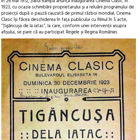
În 26 mai 1912, ziarul Rampa anunța inaugurarea Cinema Clasic. În
1923, cu ocazia schimbării proprietarului și a reluării programului de
proiecții după o pauză cauzată de primul război mondial, Cinema
Clasic își făcea deschiderea în fața publicului cu filmul în 5 acte,
”Țigăncușa de la iatac”, la care, conform unei intervenții asupra
afișului, se pare că au participat Regele și Regina României.