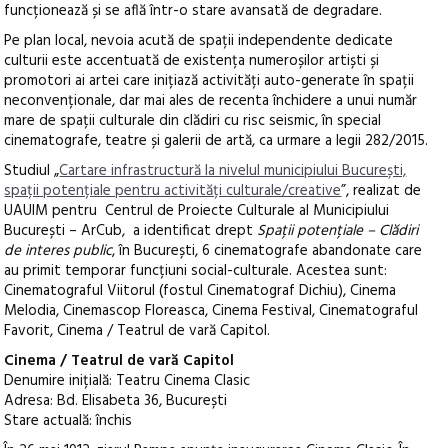
funcționează și se află într-o stare avansată de degradare.
Pe plan local, nevoia acută de spații independente dedicate
culturii este accentuată de existența numeroșilor artiști și
promotori ai artei care inițiază activități auto-generate în spații
neconvenționale, dar mai ales de recenta închidere a unui număr
mare de spații culturale din clădiri cu risc seismic, în special
cinematografe, teatre și galerii de artă, ca urmare a legii 282/2015.
Studiul „
Cartare infrastructură la nivelul municipiului București,
spații potențiale pentru activități culturale/creative
”, realizat de
UAUIM pentru Centrul de Proiecte Culturale al Municipiului
București – ArCub, a identificat drept
Spații potențiale – Clădiri
de interes public
, în București, 6 cinematografe abandonate care
au primit temporar funcțiuni social-culturale. Acestea sunt:
Cinematograful Viitorul (fostul Cinematograf Dichiu), Cinema
Melodia, Cinemascop Floreasca, Cinema Festival, Cinematograful
Favorit, Cinema / Teatrul de vară Capitol.
Cinema / Teatrul de vară Capitol
Denumire inițială: Teatru Cinema Clasic
Adresa: Bd. Elisabeta 36, București
Stare actuală: închis