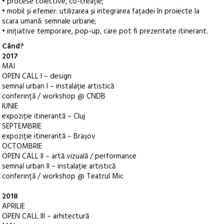
• procese colective, co-creație;
• mobil și efemer: utilizarea și integrarea fațadei în proiecte la
scara umană: semnale urbane;
• inițiative temporare, pop-up, care pot fi prezentate itinerant.
Când?
2017
MAI
OPEN CALL I – design
semnal urban I – instalație artistică
conferință / workshop @ CNDB
IUNIE
expoziție itinerantă – Cluj
SEPTEMBRIE
expoziție itinerantă – Brașov
OCTOMBRIE
OPEN CALL II – artă vizuală / performance
semnal urban II – instalație artistică
conferință / workshop @ Teatrul Mic
2018
APRILIE
OPEN CALL III – arhitectură