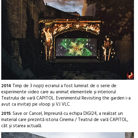
2014
Timp de 3 nopți ecranul a fost luminat de o serie de
experimente video care au animat elementele și interiorul
Teatrului de vară CAPITOL. Evenimentul Revisiting the garden i-a
avut ca invitați pe vloop și VJ VLC.
2015
: Save or Cancel, împreună cu echipa DIGI24, a realizat un
material care prezintă istoria Cinema / Teatrul de vară CAPITOL,
cât și starea actuală.