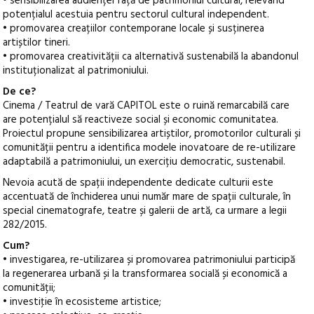
• sensibilizarea audienței față de patrimoniul cultural, relevând
potențialul acestuia pentru sectorul cultural independent.
• promovarea creațiilor contemporane locale și susținerea
artiștilor tineri.
• promovarea creativității ca alternativă sustenabilă la abandonul
instituționalizat al patrimoniului.
De ce?
Cinema / Teatrul de vară CAPITOL este o ruină remarcabilă care
are potențialul să reactiveze social și economic comunitatea.
Proiectul propune sensibilizarea artiștilor, promotorilor culturali și
comunității pentru a identifica modele inovatoare de re-utilizare
adaptabilă a patrimoniului, un exercițiu democratic, sustenabil.
Nevoia acută de spații independente dedicate culturii este
accentuată de închiderea unui număr mare de spații culturale, în
special cinematografe, teatre și galerii de artă, ca urmare a legii
282/2015.
Cum?
• investigarea, re-utilizarea și promovarea patrimoniului participă
la regenerarea urbană și la transformarea socială și economică a
comunității;
• investiţie în ecosisteme artistice;