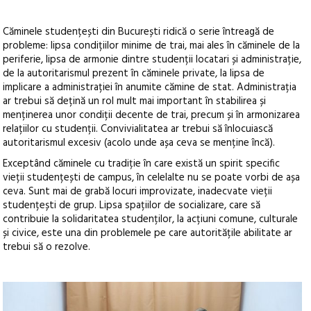
Căminele studențești din București ridică o serie întreagă de
probleme: lipsa condițiilor minime de trai, mai ales în căminele de la
periferie, lipsa de armonie dintre studenții locatari și administrație,
de la autoritarismul prezent în căminele private, la lipsa de
implicare a administrației în anumite cămine de stat. Administrația
ar trebui să dețină un rol mult mai important în stabilirea și
menținerea unor condiții decente de trai, precum și în armonizarea
relațiilor cu studenții. Convivialitatea ar trebui să înlocuiască
autoritarismul excesiv (acolo unde așa ceva se menține încă).
Exceptând căminele cu tradiție în care există un spirit specific
vieții studențești de campus, în celelalte nu se poate vorbi de așa
ceva. Sunt mai de grabă locuri improvizate, inadecvate vieții
studențești de grup. Lipsa spațiilor de socializare, care să
contribuie la solidaritatea studenților, la acțiuni comune, culturale
și civice, este una din problemele pe care autoritățile abilitate ar
trebui să o rezolve.