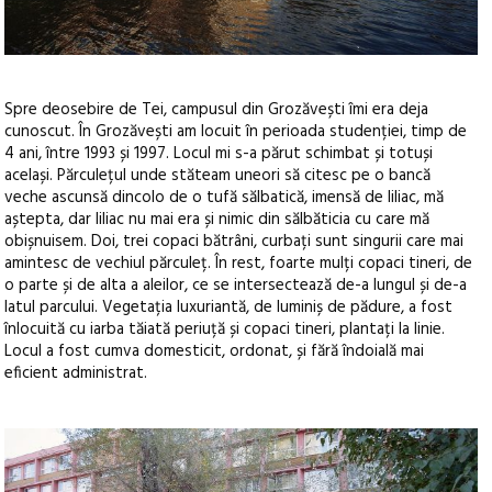
Spre deosebire de Tei, campusul din Grozăvești îmi era deja
cunoscut. În Grozăvești am locuit în perioada studenției, timp de
4 ani, între 1993 și 1997. Locul mi s-a părut schimbat și totuși
același. Părculețul unde stăteam uneori să citesc pe o bancă
veche ascunsă dincolo de o tufă sălbatică, imensă de liliac, mă
aștepta, dar liliac nu mai era și nimic din sălbăticia cu care mă
obișnuisem. Doi, trei copaci bătrâni, curbați sunt singurii care mai
amintesc de vechiul părculeț. În rest, foarte mulți copaci tineri, de
o parte și de alta a aleilor, ce se intersectează de-a lungul și de-a
latul parcului. Vegetația luxuriantă, de luminiș de pădure, a fost
înlocuită cu iarba tăiată periuță și copaci tineri, plantați la linie.
Locul a fost cumva domesticit, ordonat, și fără îndoială mai
eficient administrat.