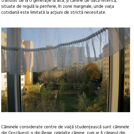
transmit de la o generație la alta, și cămine de dată recentă,
situate de regulă la periferie, în zone marginale, unde viața
cotidiană este limitată la acțiuni de strictă necesitate.
Căminele considerate centre de viață studențească sunt căminele
din Grozăvești și din Regie, celelalte cămine, cum ar fi căminul din