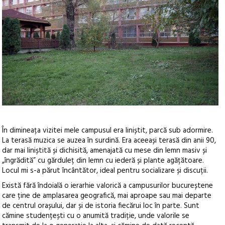
În dimineața vizitei mele campusul era liniștit, parcă sub adormire.
La terasă muzica se auzea în surdină. Era aceeași terasă din anii 90,
dar mai liniștită și dichisită, amenajată cu mese din lemn masiv și
„îngrădită” cu gărduleț din lemn cu iederă și plante agățătoare.
Locul mi s-a părut încântător, ideal pentru socializare și discuții.
Există fără îndoială o ierarhie valorică a campusurilor bucureștene
care ține de amplasarea geografică, mai aproape sau mai departe
de centrul orașului, dar și de istoria fiecărui loc în parte. Sunt
cămine studențești cu o anumită tradiție, unde valorile se