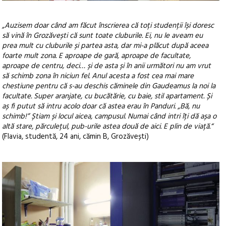
„Auzisem doar când am făcut înscrierea că toți studenții își doresc
să vină în Grozăvești că sunt toate cluburile. Ei, nu le aveam eu
prea mult cu cluburile și partea asta, dar mi-a plăcut după aceea
foarte mult zona. E aproape de gară, aproape de facultate,
aproape de centru, deci… și de asta și în anii următori nu am vrut
să schimb zona în niciun fel. Anul acesta a fost cea mai mare
chestiune pentru că s-au deschis căminele din Gaudeamus la noi la
facultate. Super aranjate, cu bucătărie, cu baie, stil apartament. Și
aș fi putut să intru acolo doar că astea erau în Panduri. „Bă, nu
schimb!” Știam și locul aicea, campusul. Numai când intri îți dă așa o
altă stare, părculețul, pub-urile astea două de aici. E plin de viață.“
(Flavia, studentă, 24 ani, cămin B, Grozăvești)