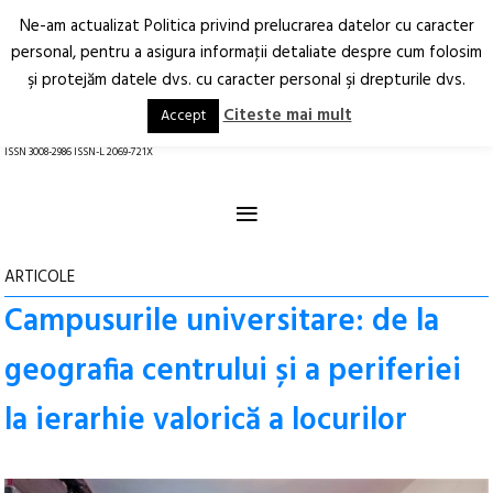
Ne-am actualizat Politica privind prelucrarea datelor cu caracter
Deschide
RO
EN
personal, pentru a asigura informaţii detaliate despre cum folosim
şi protejăm datele dvs. cu caracter personal şi drepturile dvs.
Arhitectură.
Oraș.
Societate.
Citeste mai mult
Accept
revistă online
ISSN 3008-2986 ISSN-L 2069-721X
≡
ARTICOLE
Campusurile universitare: de la
geografia centrului și a periferiei
la ierarhie valorică a locurilor