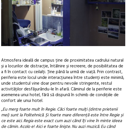
Atmosfera ideală de campus ține de proximitatea cadrului natural
și a locurilor de distracție, întâlnire și recreere, de posibilitatea de
a fi în contact cu ceilalți. Ține până la urmă de viață. Prin contrast,
periferia este locul unde interacțiunea între studenți este minimă,
unde studentul vine doar pentru nevoile stringente, restul
activităților desfășurându-le în afară. Căminul de la periferie este
asemenea unui hotel, fără să dispună în schimb de condițiile de
confort ale unui hotel.
„Eu merg foarte mult în Regie. Căci foarte mulți (dintre prietenii
mei) sunt la Politehnică. Și foarte mare diferență este între Regie și
ce este aici. Regia este exact cum auzi când îți vine în minte ideea
de cămin. Acolo e! Aici e foarte liniște. Nu auzi muzică. Eu când