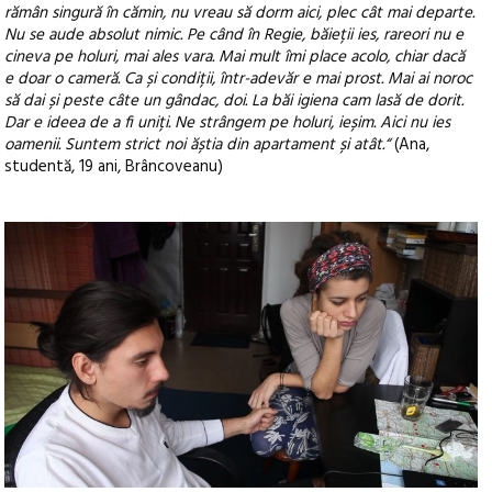
rămân singură în cămin, nu vreau să dorm aici, plec cât mai departe.
Nu se aude absolut nimic. Pe când în Regie, băieții ies, rareori nu e
cineva pe holuri, mai ales vara. Mai mult îmi place acolo, chiar dacă
e doar o cameră. Ca și condiții, într-adevăr e mai prost. Mai ai noroc
să dai și peste câte un gândac, doi. La băi igiena cam lasă de dorit.
Dar e ideea de a fi uniți. Ne strângem pe holuri, ieșim. Aici nu ies
oamenii. Suntem strict noi ăștia din apartament și atât.“
(Ana,
studentă, 19 ani, Brâncoveanu)