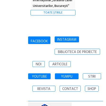
Internațional „Grădina Casei
Universitarilor, București”
TOATE ȘTIRILE
INSTAGRAM
FACEBOOK
BIBLIOTECA DE PROIECTE
NOI
ARTICOLE
YOUTUBE
YUMPU
STIRI
REVISTA
CONTACT
SHOP