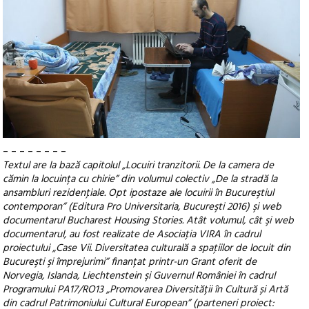
– – – – – – – –
Textul are la bază capitolul „Locuiri tranzitorii. De la camera de
cămin la locuința cu chirie” din volumul colectiv „De la stradă la
ansambluri rezidenţiale. Opt ipostaze ale locuirii în Bucureştiul
contemporan” (Editura Pro Universitaria, Bucureşti 2016) şi web
documentarul Bucharest Housing Stories. Atât volumul, cât şi web
documentarul, au fost realizate de Asociaţia VIRA în cadrul
proiectului „Case Vii. Diversitatea culturală a spaţiilor de locuit din
Bucureşti şi împrejurimi” finanțat printr-un Grant oferit de
Norvegia, Islanda, Liechtenstein şi Guvernul României în cadrul
Programului PA17/RO13 „Promovarea Diversității în Cultură și Artă
din cadrul Patrimoniului Cultural European” (parteneri proiect: