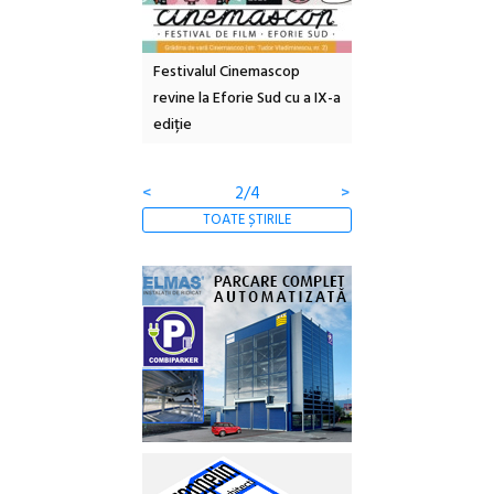
e artă urbană
Festivalul Cinemascop
Sleeping Beauties l
 NOW #5:
revine la Eforie Sud cu a IX-a
dulceață de amintiri
a libertății
ediție
borcan, o cameră ob
clătite cu apă miner
<
2/4
>
TOATE ȘTIRILE