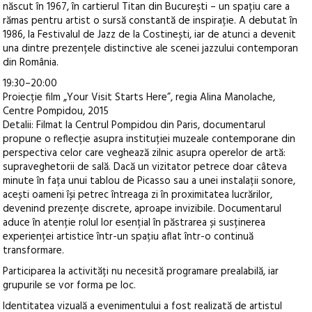
născut în 1967, în cartierul Titan din București – un spațiu care a
rămas pentru artist o sursă constantă de inspirație. A debutat în
1986, la Festivalul de Jazz de la Costinești, iar de atunci a devenit
una dintre prezențele distinctive ale scenei jazzului contemporan
din România.
19:30–20:00
Proiecție film „Your Visit Starts Here”, regia Alina Manolache,
Centre Pompidou, 2015
Detalii: Filmat la Centrul Pompidou din Paris, documentarul
propune o reflecție asupra instituției muzeale contemporane din
perspectiva celor care veghează zilnic asupra operelor de artă:
supraveghetorii de sală. Dacă un vizitator petrece doar câteva
minute în fața unui tablou de Picasso sau a unei instalații sonore,
acești oameni își petrec întreaga zi în proximitatea lucrărilor,
devenind prezențe discrete, aproape invizibile. Documentarul
aduce în atenție rolul lor esențial în păstrarea și susținerea
experienței artistice într-un spațiu aflat într-o continuă
transformare.
Participarea la activități nu necesită programare prealabilă, iar
grupurile se vor forma pe loc.
Identitatea vizuală a evenimentului a fost realizată de artistul