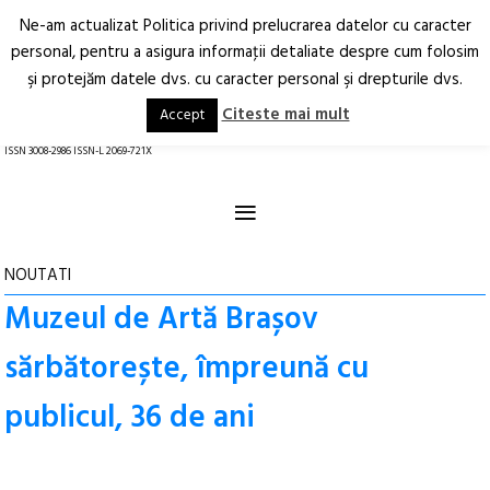
Ne-am actualizat Politica privind prelucrarea datelor cu caracter
Deschide
RO
EN
personal, pentru a asigura informaţii detaliate despre cum folosim
şi protejăm datele dvs. cu caracter personal şi drepturile dvs.
Arhitectură.
Oraș.
Societate.
Citeste mai mult
Accept
revistă online
ISSN 3008-2986 ISSN-L 2069-721X
≡
NOUTATI
Muzeul de Artă Brașov
sărbătorește, împreună cu
publicul, 36 de ani