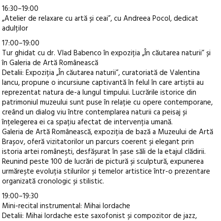
16:30–19:00
„Atelier de relaxare cu artă și ceai”, cu Andreea Pocol, dedicat
adulților
17:00–19:00
Tur ghidat cu dr. Vlad Babenco în expoziția „În căutarea naturii” și
în Galeria de Artă Românească
Detalii: Expoziția „În căutarea naturii”, curatoriată de Valentina
Iancu, propune o incursiune captivantă în felul în care artiștii au
reprezentat natura de-a lungul timpului. Lucrările istorice din
patrimoniul muzeului sunt puse în relație cu opere contemporane,
creând un dialog viu între contemplarea naturii ca peisaj și
înțelegerea ei ca spațiu afectat de intervenția umană.
Galeria de Artă Românească, expoziția de bază a Muzeului de Artă
Brașov, oferă vizitatorilor un parcurs coerent și elegant prin
istoria artei românești, desfășurat în șase săli de la etajul clădirii.
Reunind peste 100 de lucrări de pictură și sculptură, expunerea
urmărește evoluția stilurilor și temelor artistice într-o prezentare
organizată cronologic și stilistic.
19:00–19:30
Mini-recital instrumental: Mihai Iordache
Detalii: Mihai Iordache este saxofonist și compozitor de jazz,