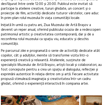
desfășurat între orele 12:00 și 20:00. Publicul este invitat să
participe la ateliere creative, tururi ghidate, un concert și o
proiecție de film, activități dedicate tuturor vârstelor, care aduc
în prim-plan rolul muzeului în viața comunității locale.
Inițiată în urmă cu patru ani, Ziua Muzeului de Artă Brașov a
devenit un reper anual, oferind publicului ocazia de a redescoperi
patrimoniul artistic și creativitatea contemporană, dar și de a
reconfirma rolul muzeului ca spațiu viu, educativ și deschis
comunității.
Pe parcursul zilei e programată o serie de activități dedicate atât
copiilor, cât și adulților, menite să transforme vizita într-o
experiență creativă și relaxantă. Atelierele, susținute de
specialiștii Muzeului de Artă Brașov, artiști locali și colaboratori, au
fost concepute pentru a crea un spațiu al dialogului, reflecției și
exprimării autentice în relația dintre om și artă. Fiecare activitate
propusă stimulează imaginația și creativitatea într-un cadru
ghidat, oferind o experiență interactivă în compania artei.