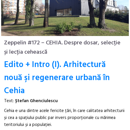
Zeppelin #172 – CEHIA. Despre dosar, selecție
și lecția cehească
Edito + Intro (I). Arhitectură
nouă şi regenerare urbană în
Cehia
Text:
Ștefan Ghenciulescu
Cehia e una dintre acele fericite țări, în care calitatea arhitecturii
și cea a spațiului public par invers proporționale cu mărimea
teritoriului și a populației.