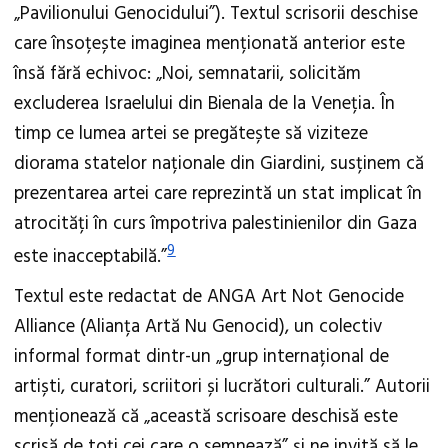
„Pavilionului Genocidului”). Textul scrisorii deschise
care însoțește imaginea menționată anterior este
însă fără echivoc: „Noi, semnatarii, solicităm
excluderea Israelului din Bienala de la Veneția. În
timp ce lumea artei se pregătește să viziteze
diorama statelor naționale din Giardini, susținem că
prezentarea artei care reprezintă un stat implicat în
atrocități în curs împotriva palestinienilor din Gaza
9
este inacceptabilă.”
Textul este redactat de ANGA Art Not Genocide
Alliance (Alianța Artă Nu Genocid), un colectiv
informal format dintr-un „grup internațional de
artiști, curatori, scriitori și lucrători culturali.” Autorii
menționează că „această scrisoare deschisă este
scrisă de toți cei care o semnează” și ne invită să le