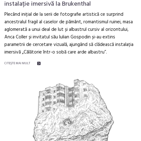
instalație imersivă la Brukenthal
Plecând inițial de la serii de fotografie artistică ce surprind
ancestralul fragil al caselor de pământ, romantismul ruinei, masa
aglomerată a unui deal de lut și albastrul cursiv al orizontului,
Anca Coller și invitatul său Iulian Gospodin și-au extins
parametrii de cercetare vizuală, ajungând să clădească instalația
imersivă „Călătorie într-o sobă care arde albastru”.
CITEŞTE MAI MULT