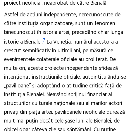
proiect neoficial, neaprobat de către Bienală.
Astfel de acțiuni independente, nerecunoscute de
către instituția organizatoare, sunt un fenomen
binecunoscut în istoria artei, precedând chiar lunga
7
istorie a Bienalei.
La Veneția, numărul acestora a
crescut semnificativ în ultimii ani, pe măsură ce
evenimentele colaterale oficiale au proliferat. De
multe ori, aceste proiecte independente sfidează
intenționat instrucțiunile oficiale, autointitulându-se
„pavilioane” și adoptând o atitudine critică față de
instituția Bienalei. Neavând sprijinul financiar al
structurilor culturale naționale sau al marilor actori
privați din piața artei, pavilioanele neoficiale durează
mult mai puțin decât cele șase luni ale Bienalei, de
obicei doar câteva zile sau săptămâni. Cu puține