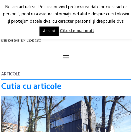
Ne-am actualizat Politica privind prelucrarea datelor cu caracter
Deschide
RO
EN
personal, pentru a asigura informaţii detaliate despre cum folosim
şi protejăm datele dvs. cu caracter personal şi drepturile dvs.
Arhitectură.
Oraș.
Societate.
Citeste mai mult
Accept
revistă online
ISSN 3008-2986 ISSN-L 2069-721X
≡
ARTICOLE
Cutia cu articole