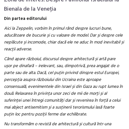
Zona de interes. Despre Pavilionul Israelului la
Bienala de la Veneția
Din partea editorului
Aici la Zeppelin, vorbim în primul rând despre lucruri bune,
aducătoare de bucurie și cu valoare de model. Dar și despre cele
neplăcute și incomode, chiar dacă ele ne aduc în mod inevitabil și
reacții adverse.
Când apare războiul, discursul despre arhitectură și artă pare
ușor pe dinafară – irelevant, sau, dimpotrivă, prea angajat de o
parte sau de alta. Dacă, cel puțin privind dinspre estul Europei,
percepția asupra războiului din Ucraina este aproape
consensuală, evenimentele din Israel și din Gaza au rupt lumea în
două. Relaxarea în privința unor zeci de mii de morți și al
suferinței unei întregi comunități dar și revenirea în forță a celui
mai abject antisemitism și a susținerii terorismului lasă foarte
puțin loc pentru poziții ferme dar echilibrate.
Nu transformăm o revistă de arhitectură și cultură într-una