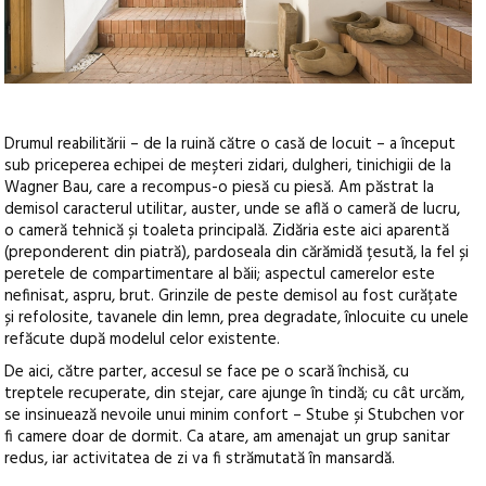
Drumul reabilitării – de la ruină către o casă de locuit – a început
sub priceperea echipei de meșteri zidari, dulgheri, tinichigii de la
Wagner Bau, care a recompus-o piesă cu piesă. Am păstrat la
demisol caracterul utilitar, auster, unde se află o cameră de lucru,
o cameră tehnică și toaleta principală. Zidăria este aici aparentă
(preponderent din piatră), pardoseala din cărămidă țesută, la fel și
peretele de compartimentare al băii; aspectul camerelor este
nefinisat, aspru, brut. Grinzile de peste demisol au fost curățate
și refolosite, tavanele din lemn, prea degradate, înlocuite cu unele
refăcute după modelul celor existente.
De aici, către parter, accesul se face pe o scară închisă, cu
treptele recuperate, din stejar, care ajunge în tindă; cu cât urcăm,
se insinuează nevoile unui minim confort – Stube și Stubchen vor
fi camere doar de dormit. Ca atare, am amenajat un grup sanitar
redus, iar activitatea de zi va fi strămutată în mansardă.