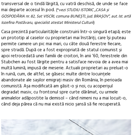
transversal de o tindă lărgită, cu vatră deschisă, de unde se face
mai departe accesul în pod.
(*
vezi STUDIU ISTORIC „CASA și
GOSPODĂRIA nr. 82, Sat VISCRI, comuna BUNEȘTI, jud. BRAȘOV”, aut. Ist. artă
Iozefina Postăvaru, specialist atestat Ministerul Culturii
)
Casa prezintă particularitățile construirii într-o singură etapă; este
un prototip al caselor cu proprietari mai înstăriți, care își puteau
permite camere un pic mai mari, cu câte două ferestre fiecare,
spre stradă. După ce a fost expropriată de statul comunist și
apoi retrocedată unei familii de croitori, în anii ’60, ferestrele din
Stubchen au fost lărgite pentru a satisface nevoia de a avea mai
multă lumină, impusă de meserie. Actualii proprietari au preluat-o
în ruină, cum, de altfel, se găsesc multe dintre locuințele
abandonate ale sașilor emigrați masiv din România, în perioada
comunistă. Așa modificată am găsit-o și noi, cu acoperișul
degradat masiv, cu frontonul spre curte dărâmat, cu urmele
animalelor adăpostite la demisol – când nimeni nu a mai locuit-o,
când deja părea că nu mai există nicio șansă să fie recuperată.