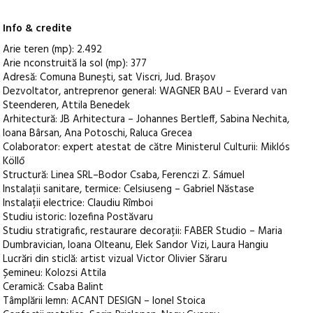
Info & credite
Arie teren (mp): 2.492
Arie nconstruită la sol (mp): 377
Adresă: Comuna Bunești, sat Viscri, Jud. Brașov
Dezvoltator, antreprenor general: WAGNER BAU – Everard van
Steenderen, Attila Benedek
Arhitectură: JB Arhitectura – Johannes Bertleff, Sabina Nechita,
Ioana Bârsan, Ana Potoschi, Raluca Grecea
Colaborator: expert atestat de către Ministerul Culturii: Miklós
Köllő
Structură: Linea SRL–Bodor Csaba, Ferenczi Z. Sámuel
Instalații sanitare, termice: Celsiuseng – Gabriel Năstase
Instalații electrice: Claudiu Rîmboi
Studiu istoric: Iozefina Postăvaru
Studiu stratigrafic, restaurare decorații: FABER Studio – Maria
Dumbravician, Ioana Olteanu, Elek Sandor Vizi, Laura Hangiu
Lucrări din sticlă: artist vizual Victor Olivier Săraru
Șemineu: Kolozsi Attila
Ceramică: Csaba Balint
Tâmplării lemn: ACANT DESIGN – Ionel Stoica