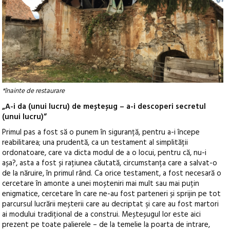
*înainte de restaurare
„A-i da (unui lucru) de meșteșug – a-i descoperi secretul
(unui lucru)”
Primul pas a fost să o punem în siguranță, pentru a-i începe
reabilitarea; una prudentă, ca un testament al simplității
ordonatoare, care va dicta modul de a o locui, pentru că, nu-i
așa?, asta a fost și rațiunea căutată, circumstanța care a salvat-o
de la năruire, în primul rând. Ca orice testament, a fost necesară o
cercetare în amonte a unei moșteniri mai mult sau mai puțin
enigmatice, cercetare în care ne-au fost parteneri și sprijin pe tot
parcursul lucrării meșterii care au decriptat şi care au fost martori
ai modului tradițional de a construi. Meșteșugul lor este aici
prezent pe toate palierele – de la temelie la poarta de intrare,