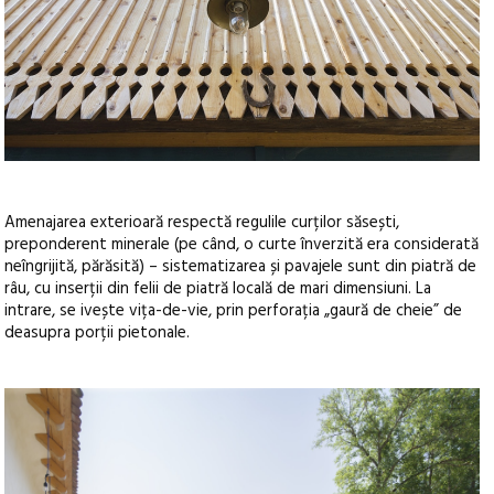
Amenajarea exterioară respectă regulile curților săsești,
preponderent minerale (pe când, o curte înverzită era considerată
neîngrijită, părăsită) – sistematizarea și pavajele sunt din piatră de
râu, cu inserții din felii de piatră locală de mari dimensiuni. La
intrare, se ivește vița-de-vie, prin perforația „gaură de cheie” de
deasupra porții pietonale.