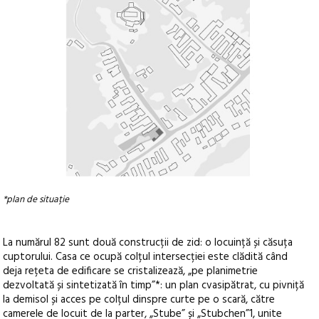
*plan de situație
La numărul 82 sunt două construcții de zid: o locuință și căsuța
cuptorului. Casa ce ocupă colțul intersecției este clădită când
deja rețeta de edificare se cristalizează, „pe planimetrie
dezvoltată și sintetizată în timp”*: un plan cvasipătrat, cu pivniță
la demisol și acces pe colțul dinspre curte pe o scară, către
camerele de locuit de la parter, „Stube” și „Stubchen”1, unite