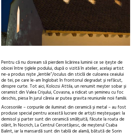
Pentru că nu doream să pierdem licărirea luminii ce se ițește de
obicei între țiglele podului, după o vizită în atelier, același artist
ne-a produs niște „lentile”/oculus din sticlă de culoarea ceaiului
de tei, pe care le-am înglobat în frontonul degradat și refăcut,
dinspre curte. Tot aici, Kolozsi Attila, un renumit meșter sobar și
ceramist din Valea Crișului, Covasna, a ridicat un șemineu cu foc
deschis, piesa în jurul căreia ar putea gravita reuniunile noii familii.
Accesoriile – corpurile de iluminat din ceramică și metal – au fost
produse special pentru această lucrare de artiști meșteșugari: la
demisol și parter sunt din ceramică smălțuită, făcute la roata de
olărit, în Nocrich, La Centrul Cercetășesc, de meșterul Csaba
Balint, iar la mansardă sunt din tablă de alamă, bătută de Sorin