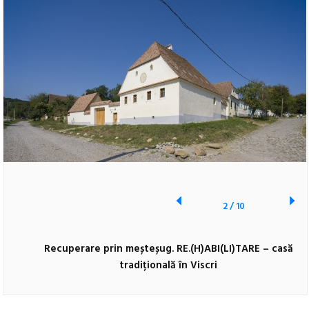
2
/
10
Recuperare prin meșteșug. RE.(H)ABI(LI)TARE – casă
tradițională în Viscri