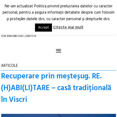
Ne-am actualizat Politica privind prelucrarea datelor cu caracter
Deschide
RO
EN
personal, pentru a asigura informaţii detaliate despre cum folosim
şi protejăm datele dvs. cu caracter personal şi drepturile dvs.
Arhitectură.
Oraș.
Societate.
Citeste mai mult
Accept
revistă online
ISSN 3008-2986 ISSN-L 2069-721X
≡
ARTICOLE
Recuperare prin meșteșug. RE.
(H)ABI(LI)TARE – casă tradițională
în Viscri