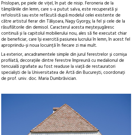
Prislopan, pe piele de vițel, în pat de nisip. Feroneria de la
tâmplăriile din lemn, care s-a putut salva, este recuperată și
refolosită sau este refăcută după modelul celei existente de
către artistul fierar din Tălișoara, Nagy Gyorgy, la fel și cele de la
răsuflătorile din demisol. Caracterul acesta meșteșugăresc
continuă și la capitolul mobilierului nou, ales să fie executat chiar
de beneficiar, care își exercită pasiunea lucrului în lemn, în acest fel
apropriindu-și noua locuință în fiecare zi mai mult.
La exterior, ancadramentele simple din jurul ferestrelor și cornișa
profilată, decorațiile dintre ferestre împreună cu medalionul de
tencuială zgrafiate au fost readuse la viață de restauratori
specialiști de la Universitatea de Artă din București, coordonați
de prof. univ. doc. Maria Dumbrăvician.