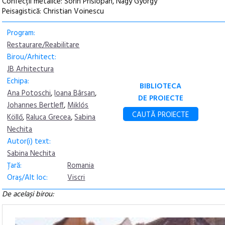
Confecții metalice: Sorin Prislopan, Nagy Gyorgy
Peisagistică: Christian Voinescu
Program:
Restaurare/Reabilitare
Birou/Arhitect:
JB Arhitectura
Echipa:
BIBLIOTECA
Ana Potoschi
,
Ioana Bârsan
,
DE PROIECTE
Johannes Bertleff
,
Miklós
CAUTĂ PROIECTE
Köllő
,
Raluca Grecea
,
Sabina
Nechita
Autor(i) text:
Sabina Nechita
Țară:
Romania
Oraș/Alt loc:
Viscri
De același birou: