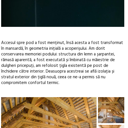
Accesul spre pod a fost menținut, însă acesta a fost transformat
în mansardă, în geometria inițială a acoperișului. Am dorit
conservarea memoriei podului: structura din lemn a șarpantei,
rămasă aparentă, a fost executată și îmbinată cu măiestrie de
dulgheri pricepuți, am refolosit țigla existentă pe post de
închidere către interior. Deasuopra acestreai se află izolația și
stratul exterior din țiglă nouă, ceea ce ne-a permis să nu
compromitem confortul termic.