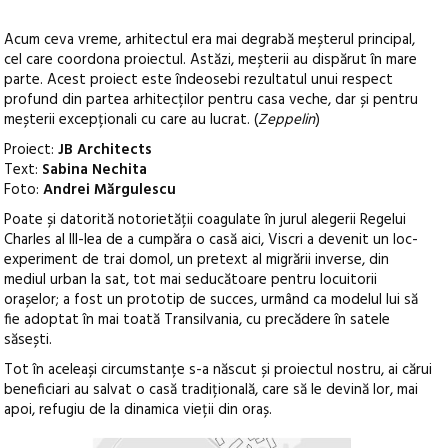
Acum ceva vreme, arhitectul era mai degrabă meșterul principal,
cel care coordona proiectul. Astăzi, meșterii au dispărut în mare
parte. Acest proiect este îndeosebi rezultatul unui respect
profund din partea arhitecților pentru casa veche, dar și pentru
meșterii excepționali cu care au lucrat. (
Zeppelin
)
Proiect:
JB Architects
Text:
Sabina Nechita
Foto:
Andrei Mărgulescu
Poate și datorită notorietății coagulate în jurul alegerii Regelui
Charles al III-lea de a cumpăra o casă aici, Viscri a devenit un loc-
experiment de trai domol, un pretext al migrării inverse, din
mediul urban la sat, tot mai seducătoare pentru locuitorii
orașelor; a fost un prototip de succes, urmând ca modelul lui să
fie adoptat în mai toată Transilvania, cu precădere în satele
săsești.
Tot în aceleași circumstanțe s-a născut și proiectul nostru, ai cărui
beneficiari au salvat o casă tradițională, care să le devină lor, mai
apoi, refugiu de la dinamica vieții din oraș.