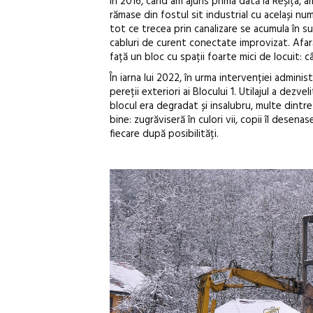
În 2016, când am ajuns prima dată la Reșița, am
rămase din fostul sit industrial cu același nu
tot ce trecea prin canalizare se acumula în su
cabluri de curent conectate improvizat. Afară, 
față un bloc cu spații foarte mici de locuit: c
În iarna lui 2022, în urma intervenției admini
pereții exteriori ai Blocului 1. Utilajul a dezv
blocul era degradat și insalubru, multe dintre 
bine: zugrăviseră în culori vii, copii îl desen
fiecare după posibilități.