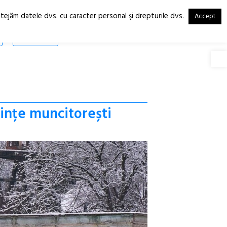
otejăm datele dvs. cu caracter personal şi drepturile dvs.
Accept
RO
EN
SHOP
Deschide
uințe muncitorești