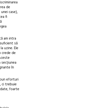
iscriminarea
area de
 unei case),
ea fi
ră
legea
că am intra
suficient să
la uzine. Ele
um crede de
 Aceste
n secțiunea
gnante în
epun eforturi
, ci trebuie
adate, foarte