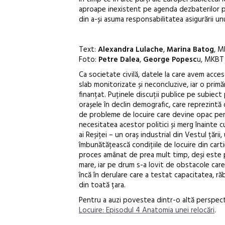
aproape inexistent pe agenda dezbaterilor po
din a-și asuma responsabilitatea asigurării un
Text:
Alexandra Lulache
,
Marina Batog
, 
Foto:
Petre Dalea
,
George Popesc
u, MKBT
Ca societate civilă, datele la care avem acces
slab monitorizate și neconcluzive, iar o primă
finanțat. Puținele discuții publice pe subiec
orașele în declin demografic, care reprezint
de probleme de locuire care devine opac pentr
necesitatea acestor politici și merg înainte cu
ai Reșiței – un oraș industrial din Vestul țării
îmbunătățească condițiile de locuire din carti
proces amânat de prea mult timp, deși este pr
mare, iar pe drum s-a lovit de obstacole care 
încă în derulare care a testat capacitatea, r
din toată țara.
Pentru a auzi povestea dintr-o altă perspecti
Locuire: Episodul 4 Anatomia unei relocări
.