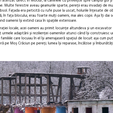
 aterizat direct în Mociur, la căminele cu priveliște spre câmpul gol și
me. Multe ferestre aveau geamurile sparte, pereții erau invadați de muc
bsol. Fațada era peticită cu rufe puse la uscat, holurile înțesate de ob
în fața blocului, erau foarte mulți oameni, mai ales copii. Așa îți dai s
ând oamenii își extind casa în spațiile exterioare.
strației locale, acei oameni au primit locuințe altundeva și un excavato
elit urmele adaptării și rezilienței oamenilor atunci când își construiesc 
familiile care locuiau în el își amenajaseră spațiul de locuit așa cum pu
aseră pe Moș Crăciun pe pereți; lumea își reparase, încălzise și îmbunătăț