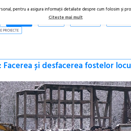
rsonal, pentru a asigura informaţii detaliate despre cum folosim şi pr
Citeste mai mult
ARTICOLE
STIRI
REVISTA PRINT
CONTACT
E PROIECTE
 Facerea și desfacerea fostelor loc