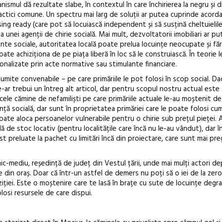
anismul dă rezultate slabe, în contextul în care închirierea la negru și d
practici comune. Un spectru mai larg de soluții ar putea cuprinde acord
ing ready (care pot să locuiască independent și să susțină cheltuielile
 unei agenții de chirie socială. Mai mult, dezvoltatorii imobiliari ar put
nte sociale, autoritatea locală poate prelua locuințe neocupate și fă
te achiziționa de pe piața liberă în loc să le construiască. În teorie 
onalizate prin acte normative sau stimulante financiare.
umite convenabile – pe care primăriile le pot folosi în scop social. Da
ar trebui un întreg alt articol, dar pentru scopul nostru actual este 
le cămine de nefamiliști pe care primăriile actuale le-au moștenit de 
ință socială, dar sunt în proprietatea primăriei care le poate folosi c
oate aloca persoanelor vulnerabile pentru o chirie sub prețul pieței.
 de stoc locativ (pentru localitățile care încă nu le-au vândut), dar î
 preluate la pachet cu limitări încă din proiectare, care sunt mai pre
mic-mediu, reședință de județ din Vestul țării, unde mai mulți actori d
re din oraș. Doar că într-un astfel de demers nu poți să o iei de la zero
iției. Este o moștenire care te lasă în brațe cu sute de locuințe degr
folosi resursele de care dispui.