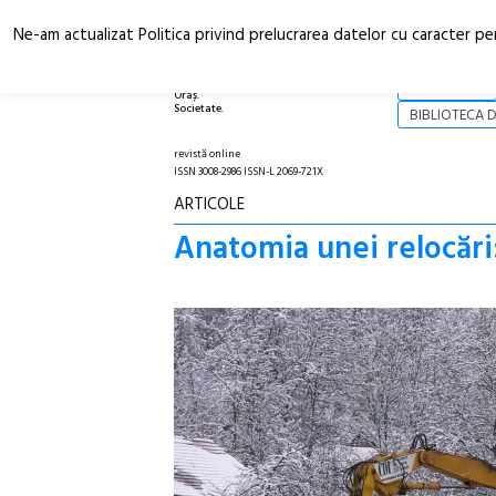
Ne-am actualizat Politica privind prelucrarea datelor cu caracter pe
Arhitectură.
NOI
Oraș.
Societate.
BIBLIOTECA D
revistă online
ISSN 3008-2986 ISSN-L 2069-721X
ARTICOLE
Anatomia unei relocări: