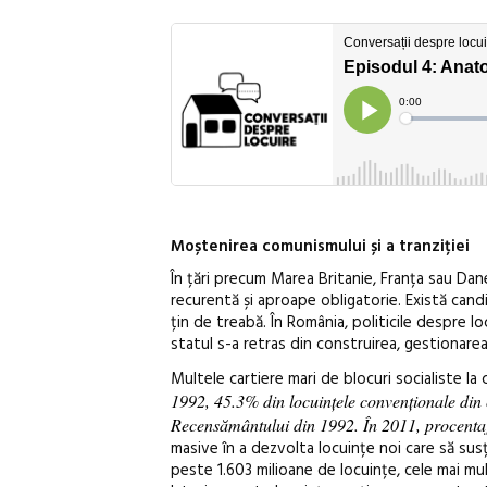
Moștenirea comunismului și a tranziției
În țări precum Marea Britanie, Franța sau Dan
recurentă și aproape obligatorie. Există candi
țin de treabă. În România, politicile despre l
statul s-a retras din construirea, gestionarea
Multele cartiere mari de blocuri socialiste la
1992, 45.3% din locuințele convenționale din c
Recensământului din 1992. În 2011, procenta
masive în a dezvolta locuințe noi care să susți
peste 1.603 milioane de locuințe, cele mai mul