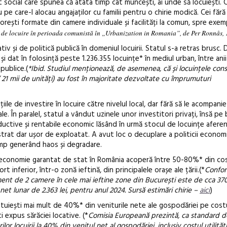
 social care spunea că atâta timp cât muncești, ai unde să locuiești. 
pe care-l alocau angajaților cu familii pentru o chirie modică. Cei fără 
itorești formate din camere individuale și facilități la comun, spre exem
ii de locuire în perioada comunistă în „
Urbanization in Romania
”
, de Per Ronn
å
s,
v și de politică publică în domeniul locuirii. Statul s-a retras brusc. 
i dat în folosință peste 1.236.355 locuințe* în mediul urban, între ani
publice.(
*Ibid. Studiul menționează, de asemenea, că și locuințele cons
 21 mii de unități) au fost în majoritate dezvoltate cu împrumuturi
iile de investire în locuire către nivelul local, dar fără să le acompani
. În paralel, statul a vândut uzinele unor investitori privați, însă pe 
ctive și rentabile economic lăsând în urmă stocul de locuințe aferen
istrat dar ușor de exploatat. A avut loc o decuplare a politicii econo
timp generând haos și degradare.
e economie garantat de stat în România acoperă între 50-80%* din cost
 inferior, într-o zonă ieftină, din principalele orașe ale țării.(*
Confo
ment de 2 camere în cele mai ieftine zone din București este de cca 37
et lunar de 2.363 lei, pentru anul 2024. Sursă estimări chirie –
aici
)
ltuiești mai mult de 40%* din veniturile nete ale gospodăriei pe cost
ti expus sărăciei locative. (*
Comisia Europeană prezintă, ca standard de
lor locuirii la 40% din venitul net al gospodăriei, inclusiv costul utilități