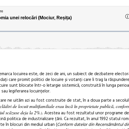
emarca locuirea este, de zeci de ani, un subiect de dezbatere elector
dați care promit politici de locuire și votanți care îi trag la răspunde
ocuire sunt blocate într-o letargie sistemică, construită în lunga perioa
 sau legiferarea locuințelor.
 care ne uităm azi au fost construite de stat, în a doua parte a secolu
lădiri de locuit multifamiliale erau încă în proprietate publică, confor
jul scăzuse deja la 2%
.
Acestea au fost rezultatul unor programe de 
.)
nă politica de industrializare țării. Ca rezultat, în anul 1992 statul ro
te în blocuri din mediul urban (
Conform datelor din Recensământul din