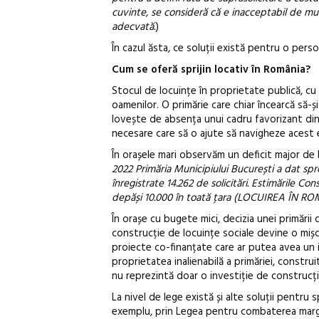
cuvinte, se consideră că e inacceptabil de mul
adecvată.
)
În cazul ăsta, ce soluții există pentru o perso
Cum se oferă sprijin locativ în România?
Stocul de locuințe în proprietate publică, cu
oamenilor. O primărie care chiar încearcă să-și
lovește de absența unui cadru favorizant din p
necesare care să o ajute să navigheze acest 
În orașele mari observăm un deficit major de lo
2022 Primăria Municipiului București a dat spre
înregistrate 14.262 de solicitări. Estimările Co
depăși 10.000 în toată țara (LOCUIREA ÎN RO
În orașe cu bugete mici, decizia unei primări
construcție de locuințe sociale devine o mișc
proiecte co-finanțate care ar putea avea un i
proprietatea inalienabilă a primăriei, constru
nu reprezintă doar o investiție de construcț
La nivel de lege există și alte soluții pentru
exemplu, prin Legea pentru combaterea margin