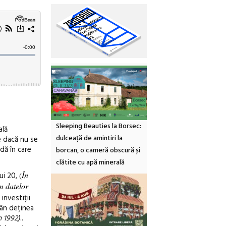
Sleeping Beauties la Borsec:
ală
dulceață de amintiri la
re dacă nu se
dă în care
borcan, o cameră obscură și
clătite cu apă minerală
În
lui 20,
(
m datelor
investiții
mân deținea
 1992)
..