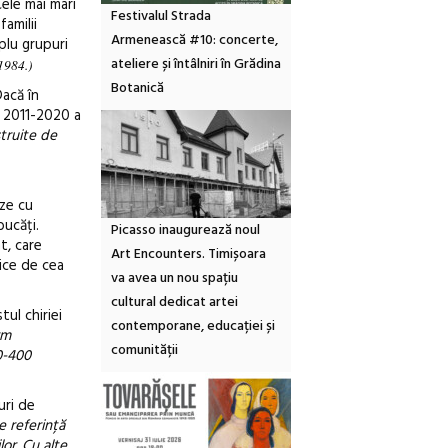
Cele mai mari
Festivalul Strada
familii
Armenească #10: concerte,
plu grupuri
ateliere și întâlniri în Grădina
 1984.)
Botanică
Dacă în
i 2011-2020 a
truite de
eze cu
bucăți.
Picasso inaugurează noul
t, care
Art Encounters. Timișoara
mice de cea
va avea un nou spațiu
cultural dedicat artei
ul chiriei
contemporane, educației și
rm
comunității
0-400
uri de
 referință
lor. Cu alte