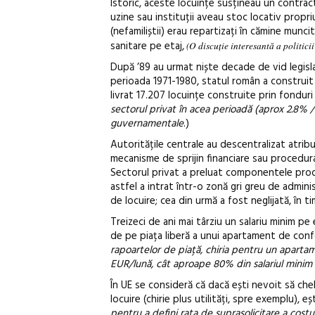
Istoric, aceste locuințe susțineau un contract
uzine sau instituții aveau stoc locativ propriu 
(nefamiliștii) erau repartizați în cămine munc
sanitare pe etaj,
(
O discu
ție interesantă a politic
După ’89 au urmat niște decade de vid legislati
perioada 1971-1980, statul român a construit ș
livrat 17.207 locuințe construite prin fonduri 
sectorul privat în acea perioadă (aprox 2.8% /
guvernamentale
.)
Autoritățile centrale au descentralizat atribuț
mecanisme de sprijin financiare sau procedurale
Sectorul privat a preluat componentele produ
astfel a intrat într-o zonă gri greu de admin
de locuire; cea din urmă a fost neglijată, în 
Treizeci de ani mai târziu un salariu minim p
de pe piața liberă a unui apartament de confort
rapoartelor de piață, chiria pentru un aparta
EUR/lună, cât aproape 80% din salariul minim n
În UE se consideră că dacă ești nevoit să che
locuire (chirie plus utilități, spre exemplu), eș
pentru a defini rata de suprasolicitare a costuri