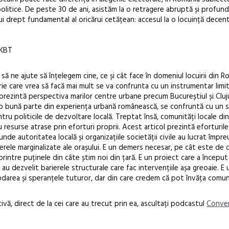
litice. De peste 30 de ani, asistăm la o retragere abruptă și profund
ui drept fundamental al oricărui cetățean: accesul la o locuință decent
MKBT
Open Call – 
 să ne ajute să înțelegem cine, ce și cât face în domeniul locuirii din 
Awards 202
rie care vrea să facă mai mult se va confrunta cu un instrumentar limit
t prezintă perspectiva marilor centre urbane precum Bucureștiul și Cluj
ă o bună parte din experiența urbană românească, se confruntă cu un s
u politicile de dezvoltare locală. Treptat însă, comunități locale din
 resurse atrase prin eforturi proprii. Acest articol prezintă eforturile 
, unde autoritatea locală și organizațiile societății civile au lucrat împr
erele marginalizate ale orașului. E un demers necesar, pe cât este de di
intre puținele din câte știm noi din țară. E un proiect care a începu
au dezvelit barierele structurale care fac intervențiile așa greoaie. E
ăbdarea și speranțele tuturor, dar din care credem că pot învăța comuni
vă, direct de la cei care au trecut prin ea, ascultați podcastul
Conver