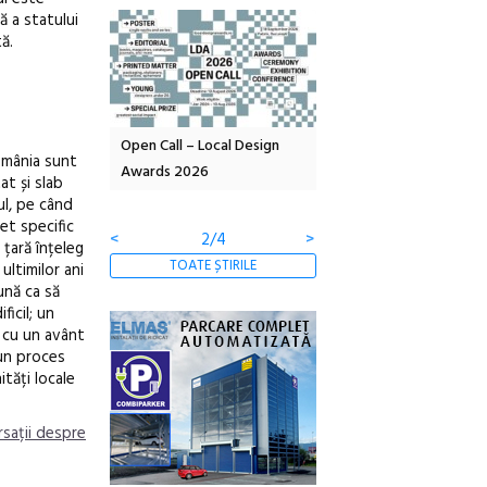
ă a statului
ă.
Local Design
Anuala de artă urbană
Festivalul Cinemascop
România sunt
6
Artown NOW #5:
revine la Eforie Sud cu a
at și slab
Gramatica libertății
ediție
ul, pe când
et specific
<
3/4
>
 țară înțeleg
TOATE ȘTIRILE
ultimilor ani
eună ca să
ficil; un
t cu un avânt
 un proces
tăți locale
sații despre