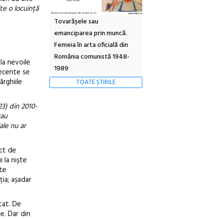
te o locuință
Tovarășele sau
emanciparea prin muncă.
Femeia în arta oficială din
România comunistă 1948-
la nevoile
1989
decente se
ârghiile
TOATE ȘTIRILE
3) din 2010-
rau
ale nu ar
ect de
 la niște
ste
ția; așadar
tat. De
e. Dar din