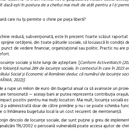
t dacă ești în postura de a cheltui mai mult de atât pentru a î-ți permi
ană care nu își permite o chirie pe piața liberă?
 chirie redusă, subvenționată, este în prezent foarte scăzut raportat 
 sprijine cetățenii, din toate păturile sociale, să locuiască în condiții 
unct de vedere financiar, organizațional sau politic. Practic nu are p
efort.
cuințe sociale și liste lungi de așteptare. [
Conform ActiveWatch (202
 folosință numai 289 de locuințe sociale, în contextul în care în 2023 e
nsiliului Social și Economic al României deduc că numărul de locuințe soci
MÂNIA, 2022)]
.
i de a rupe un milion de euro din bugetul anual ca să avanseze un proi
are tensionată — aceiași bani ar putea reprezenta contribuția orașului
mpact pozitiv pentru mai mulți locuitori. Mai mult, locuința socială e
ită și administrată doar de către primărie și nu i se poate schimba func
ie ci înhămarea bugetului local la un cost recurent de mentenanță.
 sprijin dincolo de locuințe sociale, dar sunt puține și greu de implemen
alizării 116/2002 o persoană vulnerabilă poate accesa ajutor de chiri