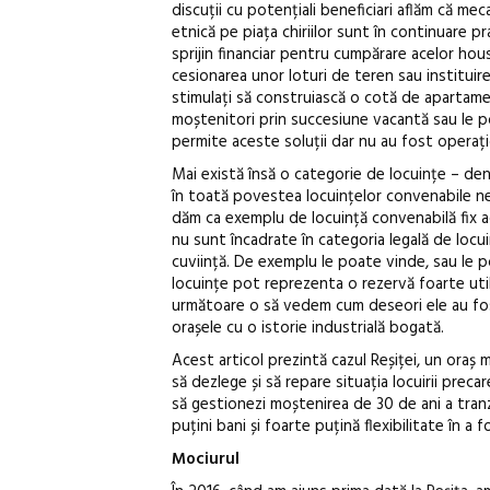
discuții cu potențiali beneficiari aflăm că mec
etnică pe piața chiriilor sunt în continuare 
sprijin financiar pentru cumpărare acelor hous
cesionarea unor loturi de teren sau instituirea
stimulați să construiască o cotă de apartame
moștenitori prin succesiune vacantă sau le poa
permite aceste soluții dar nu au fost operați
Mai există însă o categorie de locuințe – den
în toată povestea locuințelor convenabile ne-
dăm ca exemplu de locuință convenabilă fix ace
nu sunt încadrate în categoria legală de locu
cuviință. De exemplu le poate vinde, sau le p
locuințe pot reprezenta o rezervă foarte utilă
următoare o să vedem cum deseori ele au fost
orașele cu o istorie industrială bogată.
Acest articol prezintă cazul Reșiței, un oraș 
să dezlege și să repare situația locuirii preca
să gestionezi moștenirea de 30 de ani a tranz
puțini bani și foarte puțină flexibilitate în a 
Mociurul