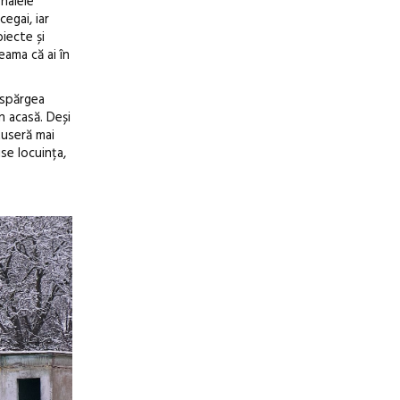
 halele
egai, iar
iecte și
eama că ai în
r spărgea
un acasă. Deși
tuseră mai
ise locuința,