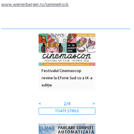
www.wienerberger.ro/semmelrock
e artă urbană
Festivalul Cinemascop
Sleeping Beauties l
 NOW #5:
revine la Eforie Sud cu a IX-a
dulceață de amintiri
a libertății
ediție
borcan, o cameră ob
clătite cu apă miner
<
2/4
>
TOATE ȘTIRILE