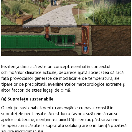
Reziliența climatică este un concept esențial în contextul
schimbărilor climatice actuale, deoarece ajută societatea să facă
față provocărilor generate de modificările de temperatură, ale
tiparelor de precipitații, evenimentelor meteorologice extreme și
altor factori de stres legați de climă.
(a) Suprafețe sustenabile
O soluție sustenabilă pentru amenajările cu pavaj constă în
suprafețele neetanșate. Acest lucru favorizează reîncărcarea
apelor subterane, menținerea umidității aerului, păstrarea unei
temperaturi scăzute la suprafața solului și are o influență pozitivă
asupra microclimatului.