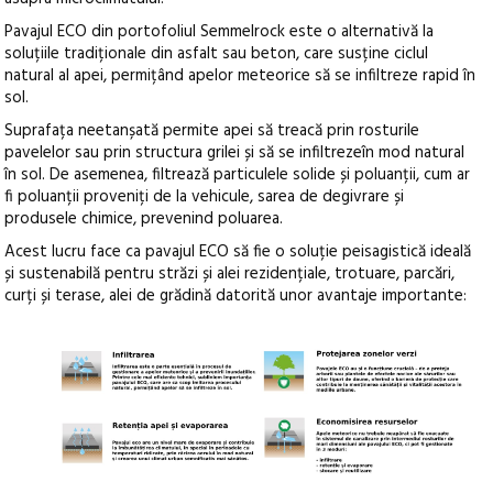
Pavajul ECO din portofoliul Semmelrock este o alternativă la
soluțiile tradiționale din asfalt sau beton, care susține ciclul
natural al apei, permițând apelor meteorice să se infiltreze rapid în
sol.
Suprafața neetanșată permite apei să treacă prin rosturile
pavelelor sau prin structura grilei și să se infiltrezeîn mod natural
în sol. De asemenea, filtrează particulele solide și poluanții, cum ar
fi poluanții proveniți de la vehicule, sarea de degivrare și
produsele chimice, prevenind poluarea.
Acest lucru face ca pavajul ECO să fie o soluție peisagistică ideală
și sustenabilă pentru străzi și alei rezidențiale, trotuare, parcări,
curți și terase, alei de grădină datorită unor avantaje importante: