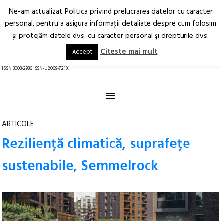
Ne-am actualizat Politica privind prelucrarea datelor cu caracter
Deschide
RO
EN
personal, pentru a asigura informaţii detaliate despre cum folosim
şi protejăm datele dvs. cu caracter personal şi drepturile dvs.
Arhitectură.
Oraș.
Societate.
Citeste mai mult
Accept
revistă online
ISSN 3008-2986 ISSN-L 2069-721X
≡
ARTICOLE
Reziliență climatică, suprafețe
sustenabile, Semmelrock