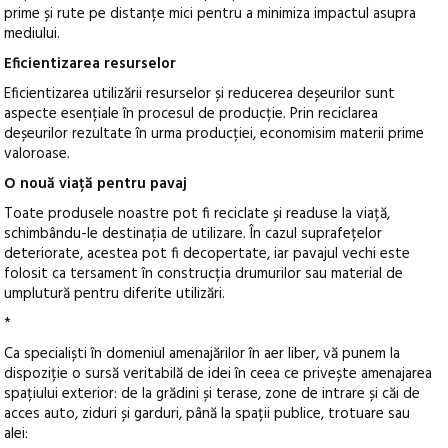
prime și rute pe distanțe mici pentru a minimiza impactul asupra
mediului.
Eficientizarea resurselor
Eficientizarea utilizării resurselor și reducerea deșeurilor sunt
aspecte esențiale în procesul de producție. Prin reciclarea
deșeurilor rezultate în urma producției, economisim materii prime
valoroase.
O nouă viață pentru pavaj
Toate produsele noastre pot fi reciclate și readuse la viață,
schimbându-le destinația de utilizare. În cazul suprafețelor
deteriorate, acestea pot fi decopertate, iar pavajul vechi este
folosit ca tersament în construcția drumurilor sau material de
umplutură pentru diferite utilizări.
*
Ca specialiști în domeniul amenajărilor în aer liber, vă punem la
dispoziție o sursă veritabilă de idei în ceea ce privește amenajarea
spațiului exterior: de la grădini și terase, zone de intrare și căi de
acces auto, ziduri și garduri, până la spații publice, trotuare sau
alei: