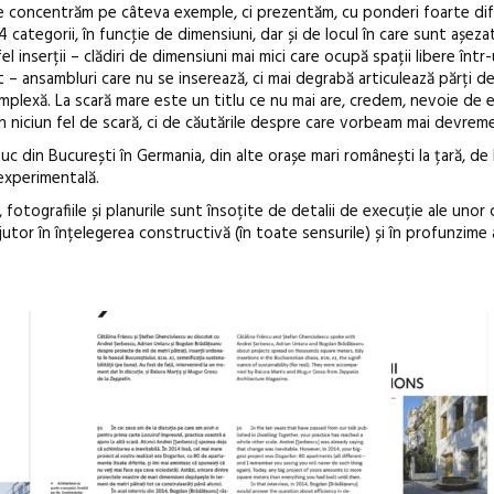
 ne concentrăm pe câteva exemple, ci prezentăm, cu ponderi foarte dife
4 categorii, în funcţie de dimensiuni, dar și de locul în care sunt așeza
l inserții – clădiri de dimensiuni mai mici care ocupă spații libere într
 – ansambluri care nu se inserează, ci mai degrabă articulează părți d
omplexă. La scară mare este un titlu ce nu mai are, credem, nevoie de ex
în niciun fel de scară, ci de căutările despre care vorbeam mai devreme
c din București în Germania, din alte orașe mari românești la țară, de l
 experimentală.
, fotografiile și planurile sunt însoțite de detalii de execuție ale unor c
ajutor în înțelegerea constructivă (în toate sensurile) și în profunzime