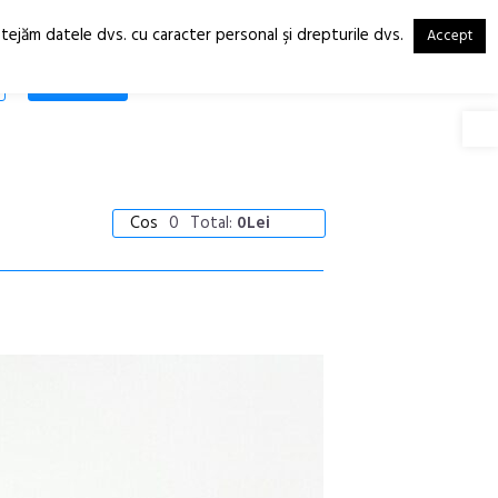
otejăm datele dvs. cu caracter personal şi drepturile dvs.
Accept
RO
EN
SHOP
Deschide
Cos
0
Total:
0Lei