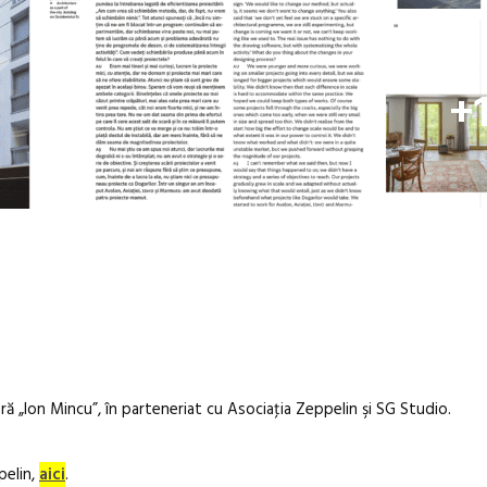
+
ră „Ion Mincu”, în parteneriat cu Asociaţia Zeppelin şi SG Studio.
pelin,
aici
.