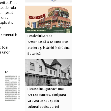
rite, 31 de
te, de rolul
-un țesut
e oraș
plicații.
.
a turnuri la
Festivalul Strada
Armenească #10: concerte,
lădiri
ateliere și întâlniri în Grădina
 a unor
Botanică
Picasso inaugurează noul
Art Encounters. Timișoara
va avea un nou spațiu
cultural dedicat artei