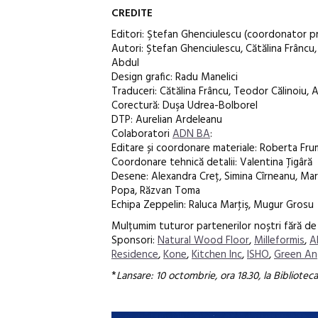
CREDITE
Editori: Ştefan Ghenciulescu (coordonator pr
Autori: Ştefan Ghenciulescu, Cătălina Frâncu
Abdul
Design grafic: Radu Manelici
Traduceri: Cătălina Frâncu, Teodor Călinoiu, 
Corectură: Duşa Udrea-Bolborel
DTP: Aurelian Ardeleanu
Colaboratori
ADN BA
:
Editare și coordonare materiale: Roberta Fru
Coordonare tehnică detalii: Valentina Țigâră
Desene: Alexandra Creț, Simina Cîrneanu, Maria
Popa, Răzvan Toma
Echipa Zeppelin: Raluca Marţiş, Mugur Grosu
Mulțumim tuturor partenerilor noștri fără de c
Sponsori:
Natural Wood Floor
,
Milleformis
,
A
Residence
,
Kone
,
Kitchen Inc
,
ISHO
,
Green An
*
Lansare: 10 octombrie, ora 18.30, la Bibliotec