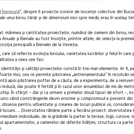
d Împreună
”, despre 6 proiecte iconice de locuințe colective din Bucur
ale unui birou tânăr și de dimensiuni mici spre medii, erau în același ti
odat: mărimea și cantitatea proiectelor, numărul de oameni din birou, r
a Anuale și Bienale au fost însoțite, printre altele, de selecții la premi
oziția principală a Bienalei de la Veneția.
Anuala de ar
care să reflecte evoluția biroului, varietatea lucrărilor și felul în care
alitatea a ceea cee faci.
Artown NOW
Gramatica lib
entității și calității proiectelor constă în trei mari elemente. Ar fi, 
 foarte mici, cea ce permite păstrarea „antrenamentului” în rezolvări se
rtantă apoi păstrarea poftei de a căuta, de a experimenta, de a reinve
redusă, dar poate fi fertilă și în cazul unor ansambluri de mii de metri 
eschiși. În sfârșit – dar și ca urmare a primelor două tipuri de efort –, 
atunci când constrângerile devin enorme și compromisul e prezent din 
ă, obsesia pentru urbanitate și crearea de locuri publice vii, considerar
 locuirii….. Diversitatea rămâne parte a fiecărui proiect: diversitatea 
ediare individuale, de la grădinile la parter la terase, logii, cursive; la
ul apartamentelor, a camerelor de diferite înălțimi, structura ca parte
i.