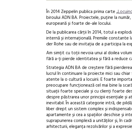
În 2014 Zeppelin publica prima carte „
Locuin
biroului ADN BA. Proiectele, puține la număr, 
europeană și foarte de-ale locului.
De la publicarea cărții în 2014, totul a expl
internă și internațională. Premiile constante l
der Rohe sau de invitația de a participa la exp
Am simțit cu toții nevoia unui al doilea volum, 
fără a-ți pierde identitatea și fără a reduce c
Strategia ADN BA de creștere fără pierderea id
lucrul în continuare la proiecte mici sau chiar
atente la o cultură a locuirii. E foarte impo
preocupare funcționează cel mai bine la scară 
situații foarte speciale și cu clienți foarte d
despre păstrarea unor principii esențiale și 
inevitabil. În această categorie intră, de pild
liber drept un sistem complex și indispensabil
apartamente și cea a spațiilor deschise și interm
suprapunerea complexă a unităților și, în cadr
arhitecturii, eleganța rezolvărilor și a expresie