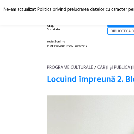
Ne-am actualizat Politica privind prelucrarea datelor cu caracter pe
Arhitectură.
NOI
Oraș.
Societate.
BIBLIOTECA D
revistă online
ISSN 3008-2986 ISSN-L 2069-721X
PROGRAME CULTURALE
/
CĂRŢI ȘI PUBLICAŢI
Locuind împreună 2. B