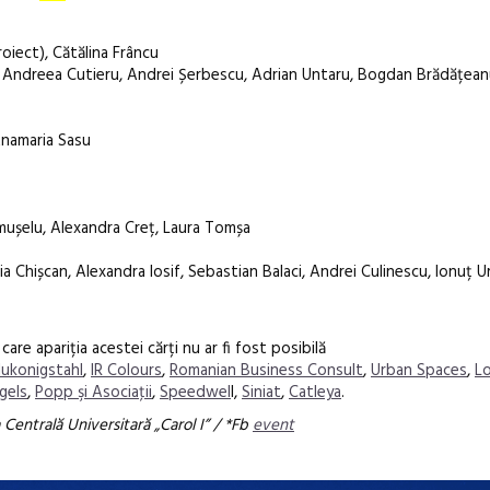
oiect), Cătălina Frâncu
, Andreea Cutieru, Andrei Șerbescu, Adrian Untaru, Bogdan Brădățean
Anamaria Sasu
mușelu, Alexandra Creț, Laura Tomșa
 Chișcan, Alexandra Iosif, Sebastian Balaci, Andrei Culinescu, Ionuț Ur
are apariția acestei cărți nu ar fi fost posibilă
lukonigstahl
,
IR Colours
,
Romanian Business Consult
,
Urban Spaces
,
Lo
gels
,
Popp şi Asociaţii
,
Speedwel
l,
Siniat
,
Catleya
.
a Centrală Universitară „Carol I” / *Fb
event