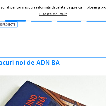
rsonal, pentru a asigura informaţii detaliate despre cum folosim şi pr
Citeste mai mult
ARTICOLE
STIRI
REVISTA PRINT
CONTACT
E PROIECTE
I
locuri noi de ADN BA