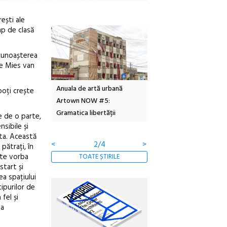
ești ale
mp de clasă
ecunoașterea
ile Mies van
tă urbană
Festivalul Cinemascop
Sleeping Beauties la Bor
 poți crește
 #5:
revine la Eforie Sud cu a IX-a
dulceață de amintiri la
ertății
ediție
borcan, o cameră obscur
pe de o parte,
clătite cu apă minerală
nsibile și
nta. Această
<
3/4
>
pătrați, în
este vorba
TOATE ȘTIRILE
start și
ea spațiului
tipurilor de
 fel și
 a