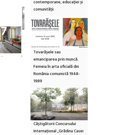
contemporane, educației și
comunității
17
Tovarășele sau
emanciparea prin muncă.
Femeia în arta oficială din
România comunistă 1948-
1989
Câștigătorii Concursului
Internațional „Grădina Casei