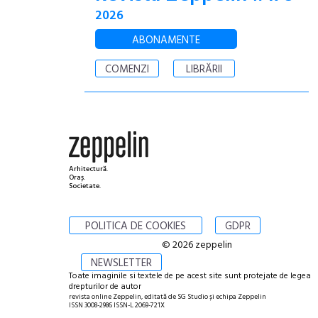
2026
ABONAMENTE
COMENZI
LIBRĂRII
Arhitectură.
Oraș.
Societate.
POLITICA DE COOKIES
GDPR
© 2026 zeppelin
NEWSLETTER
Toate imaginile si textele de pe acest site sunt protejate de legea
drepturilor de autor
revista online Zeppelin, editată de SG Studio și echipa Zeppelin
ISSN 3008-2986 ISSN-L 2069-721X