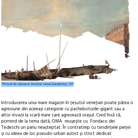
*Pictură de Giovanni Antonio Canal (Canaletto), 1727
Introducerea unui mare magazin în țesutul venețian poate părea o
agresiune din aceeași categorie cu pacheboturile-gigant sau a
altor invazii la scară mare care agresează orașul. Cred însă că,
pornind de la tema dată, OMA reuşeşte cu Fondaco dei
Tedeschi un pariu neaşteptat. În contratimp cu tendinţele pieţei
şi cu ideea de loc pseudo-urban autist și strict dedicat