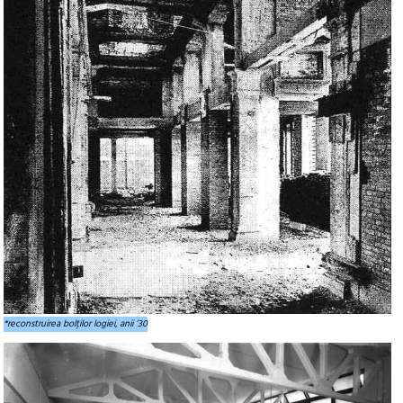
*reconstruirea bolților logiei, anii ’30