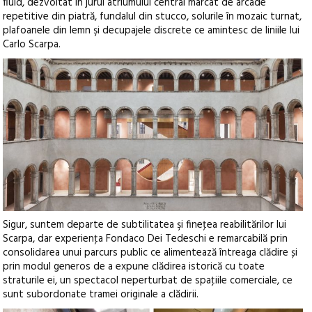
fluid, dezvoltat în jurul atriumului central marcat de arcade
repetitive din piatră, fundalul din stucco, solurile în mozaic turnat,
plafoanele din lemn şi decupajele discrete ce amintesc de liniile lui
Carlo Scarpa.
Sigur, suntem departe de subtilitatea şi fineţea reabilitărilor lui
Scarpa, dar experienţa Fondaco Dei Tedeschi e remarcabilă prin
consolidarea unui parcurs public ce alimentează întreaga clădire și
prin modul generos de a expune clădirea istorică cu toate
straturile ei, un spectacol neperturbat de spaţiile comerciale, ce
sunt subordonate tramei originale a clădirii.