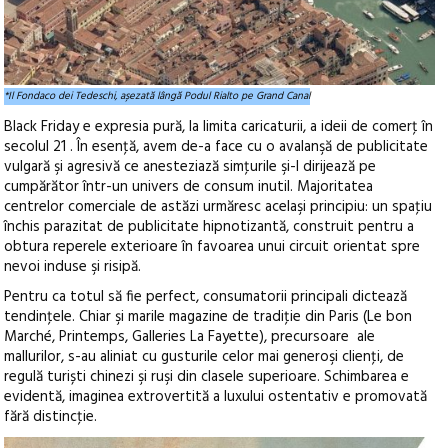
*Il Fondaco dei Tedeschi, așezată lângă Podul Rialto pe Grand Canal
Black Friday e expresia pură, la limita caricaturii, a ideii de comerţ în
secolul 21 . În esenţă, avem de-a face cu o avalanşă de publicitate
vulgară şi agresivă ce anesteziază simţurile şi-l dirijează pe
cumpărător într-un univers de consum inutil. Majoritatea
centrelor comerciale de astăzi urmăresc acelaşi principiu: un spaţiu
închis parazitat de publicitate hipnotizantă, construit pentru a
obtura reperele exterioare în favoarea unui circuit orientat spre
nevoi induse şi risipă.
Pentru ca totul să fie perfect, consumatorii principali dictează
tendinţele. Chiar şi marile magazine de tradiţie din Paris (Le bon
Marché, Printemps, Galleries La Fayette), precursoare ale
mallurilor, s-au aliniat cu gusturile celor mai generoşi clienţi, de
regulă turiști chinezi şi ruşi din clasele superioare. Schimbarea e
evidentă, imaginea extrovertită a luxului ostentativ e promovată
fără distincţie.