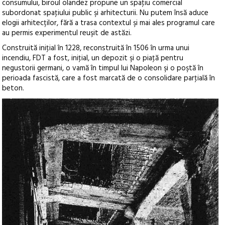
consumului, biroul olandez propune un spaţiu comercial
subordonat spaţiului public şi arhitecturii. Nu putem însă aduce
elogii arhitecților, fără a trasa contextul şi mai ales programul care
au permis experimentul reuşit de astăzi.
Construită iniţial în 1228, reconstruită în 1506 în urma unui
incendiu, FDT a fost, iniţial, un depozit şi o piaţă pentru
negustorii germani, o vamă în timpul lui Napoleon şi o poştă în
perioada fascistă, care a fost marcată de o consolidare parţială în
beton.