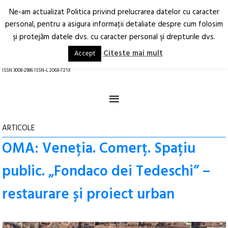
Ne-am actualizat Politica privind prelucrarea datelor cu caracter
Deschide
RO
EN
personal, pentru a asigura informaţii detaliate despre cum folosim
şi protejăm datele dvs. cu caracter personal şi drepturile dvs.
Arhitectură.
Oraș.
Societate.
Citeste mai mult
Accept
revistă online
ISSN 3008-2986 ISSN-L 2069-721X
≡
ARTICOLE
OMA: Veneția. Comerț. Spațiu
public. „Fondaco dei Tedeschi” –
restaurare și proiect urban