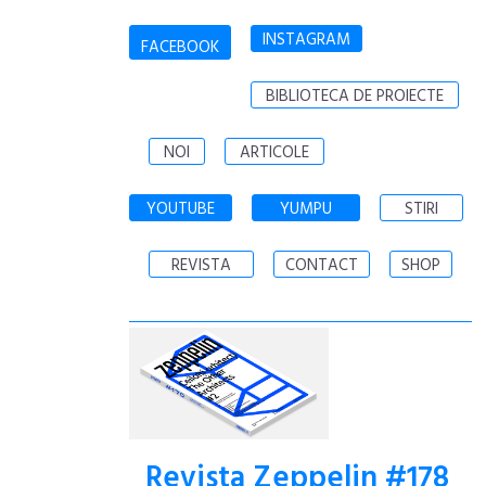
INSTAGRAM
FACEBOOK
BIBLIOTECA DE PROIECTE
NOI
ARTICOLE
YOUTUBE
YUMPU
STIRI
REVISTA
CONTACT
SHOP
Revista Zeppelin #178