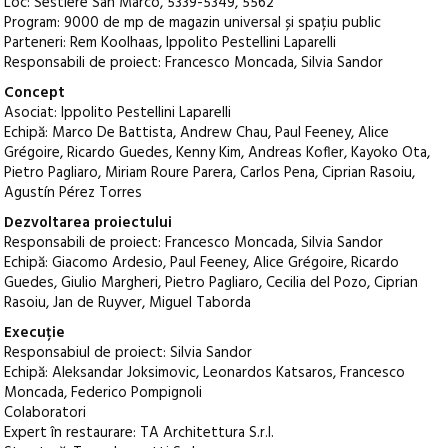
Loc: Sestiere San Marco, 5339-5349, 5562
Program: 9000 de mp de magazin universal și spațiu public
Parteneri: Rem Koolhaas, Ippolito Pestellini Laparelli
Responsabili de proiect: Francesco Moncada, Silvia Sandor
Concept
Asociat: Ippolito Pestellini Laparelli
Echipă: Marco De Battista, Andrew Chau, Paul Feeney, Alice
Grégoire, Ricardo Guedes, Kenny Kim, Andreas Kofler, Kayoko Ota,
Pietro Pagliaro, Miriam Roure Parera, Carlos Pena, Ciprian Rasoiu,
Agustín Pérez Torres
Dezvoltarea proiectului
Responsabili de proiect: Francesco Moncada, Silvia Sandor
Echipă: Giacomo Ardesio, Paul Feeney, Alice Grégoire, Ricardo
Guedes, Giulio Margheri, Pietro Pagliaro, Cecilia del Pozo, Ciprian
Rasoiu, Jan de Ruyver, Miguel Taborda
Execuție
Responsabiul de proiect: Silvia Sandor
Echipă: Aleksandar Joksimovic, Leonardos Katsaros, Francesco
Moncada, Federico Pompignoli
Colaboratori
Expert în restaurare: TA Architettura S.r.l.