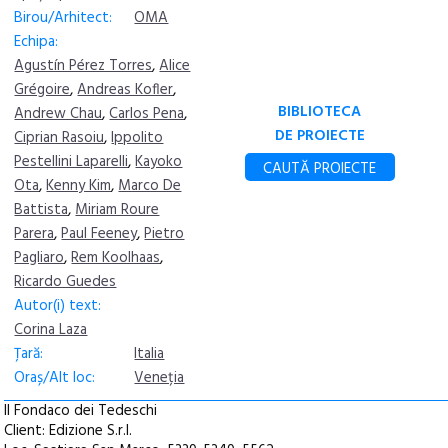
Birou/Arhitect:
OMA
Echipa:
Agustín Pérez Torres
,
Alice
Grégoire
,
Andreas Kofler
,
BIBLIOTECA
Andrew Chau
,
Carlos Pena
,
DE PROIECTE
Ciprian Rasoiu
,
Ippolito
Pestellini Laparelli
,
Kayoko
CAUTĂ PROIECTE
Ota
,
Kenny Kim
,
Marco De
Battista
,
Miriam Roure
Parera
,
Paul Feeney
,
Pietro
Pagliaro
,
Rem Koolhaas
,
Ricardo Guedes
Autor(i) text:
Corina Laza
Țară:
Italia
Oraș/Alt loc:
Veneția
Il Fondaco dei Tedeschi
Client: Edizione S.r.l.