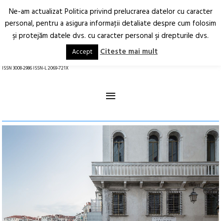
Ne-am actualizat Politica privind prelucrarea datelor cu caracter
Deschide
RO
EN
personal, pentru a asigura informaţii detaliate despre cum folosim
şi protejăm datele dvs. cu caracter personal şi drepturile dvs.
Arhitectură.
Oraș.
Societate.
Citeste mai mult
Accept
revistă online
ISSN 3008-2986 ISSN-L 2069-721X
≡