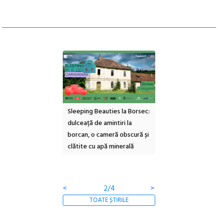
ul Cinemascop
Sleeping Beauties la Borsec:
Festivalul Strada
 Eforie Sud cu a IX-a
dulceață de amintiri la
Armenească #10: c
borcan, o cameră obscură și
ateliere și întâlniri 
clătite cu apă minerală
Botanică
<
2/4
>
TOATE ȘTIRILE