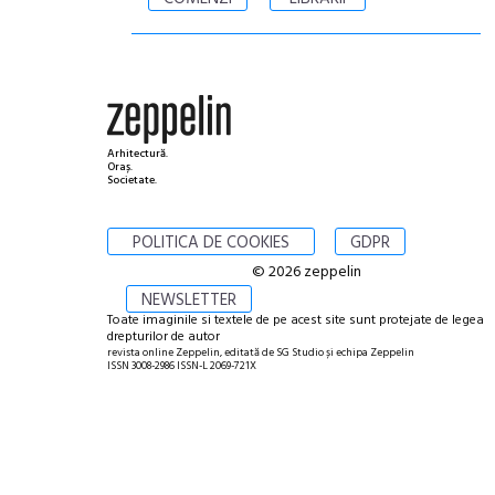
Arhitectură.
Oraș.
Societate.
POLITICA DE COOKIES
GDPR
© 2026 zeppelin
NEWSLETTER
Toate imaginile si textele de pe acest site sunt protejate de legea
drepturilor de autor
revista online Zeppelin, editată de SG Studio și echipa Zeppelin
ISSN 3008-2986 ISSN-L 2069-721X