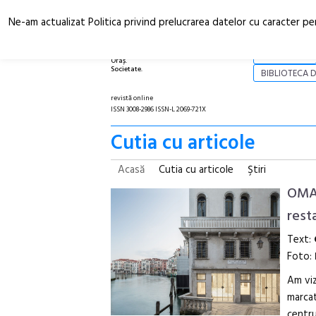
Ne-am actualizat Politica privind prelucrarea datelor cu caracter pe
Arhitectură.
NOI
Oraș.
Societate.
BIBLIOTECA D
revistă online
ISSN 3008-2986 ISSN-L 2069-721X
Cutia cu articole
Acasă
Cutia cu articole
Ştiri
OMA:
rest
Text:
Foto:
Am viz
marcat
centru