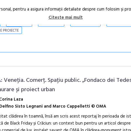
rsonal, pentru a asigura informaţii detaliate despre cum folosim şi pr
Citeste mai mult
ARTICOLE
STIRI
REVISTA PRINT
CONTACT
E PROIECTE
 Veneția. Comerț. Spațiu public. „Fondaco dei Tedes
aurare și proiect urban
Corina Laza
Open Call – 
Delfino Sisto Legnani and Marco Cappelletti © OMA
Awards 202
itat clădirea în toamnă, însă am scris acest reportaj în perioada de ist
ă de Black Friday și Crăciun: un context bun pentru un articol despre
 comercial de lux, instalat savant de OMA în clădirea-monument istor