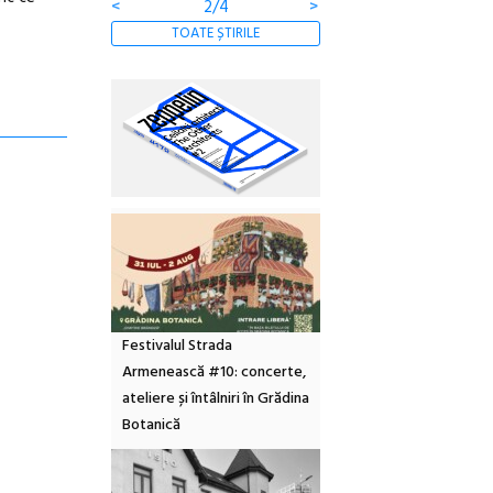
<
2/4
>
TOATE ȘTIRILE
Festivalul Strada
Armenească #10: concerte,
ateliere și întâlniri în Grădina
Botanică