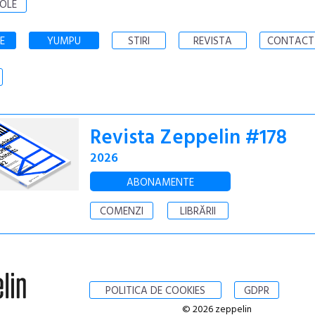
OLE
E
YUMPU
STIRI
REVISTA
CONTACT
Revista Zeppelin #178
2026
ABONAMENTE
COMENZI
LIBRĂRII
POLITICA DE COOKIES
GDPR
© 2026 zeppelin