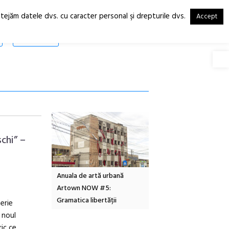
otejăm datele dvs. cu caracter personal şi drepturile dvs.
Accept
RO
EN
SHOP
Deschide
chi” –
Local Design
Anuala de artă urbană
Festivalul Cinemascop
6
Artown NOW #5:
revine la Eforie Sud cu a
Gramatica libertății
ediție
erie
 noul
ic ce