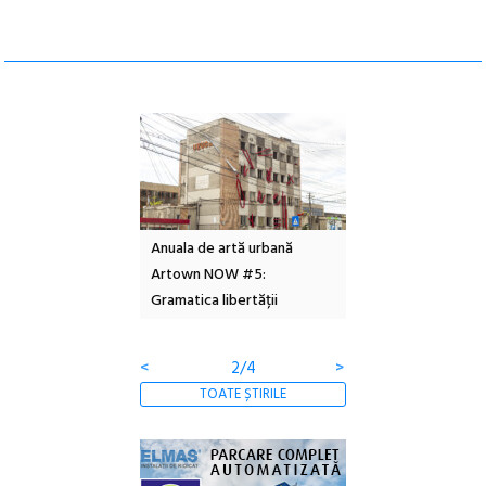
l – Local Design
Anuala de artă urbană
Festivalul Cinemas
 2026
Artown NOW #5:
revine la Eforie Sud 
Gramatica libertății
ediție
<
2/4
>
TOATE ȘTIRILE