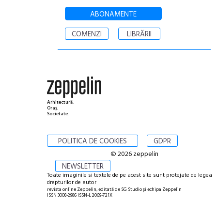
ABONAMENTE
COMENZI
LIBRĂRII
Arhitectură.
Oraș.
Societate.
POLITICA DE COOKIES
GDPR
© 2026 zeppelin
NEWSLETTER
Toate imaginile si textele de pe acest site sunt protejate de legea
drepturilor de autor
revista online Zeppelin, editată de SG Studio și echipa Zeppelin
ISSN 3008-2986 ISSN-L 2069-721X