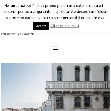
Ne-am actualizat Politica privind prelucrarea datelor cu caracter
Deschide
RO
EN
personal, pentru a asigura informaţii detaliate despre cum folosim
şi protejăm datele dvs. cu caracter personal şi drepturile dvs.
Arhitectură.
Oraș.
Societate.
Citeste mai mult
Accept
revistă online
ISSN 3008-2986 ISSN-L 2069-721X
≡