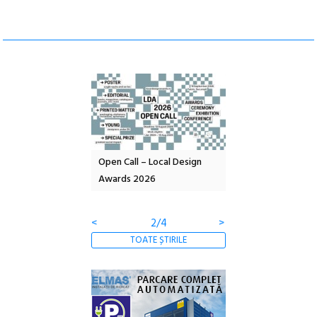
nd: POELANDA – parc
Open Call – Local Design
Anuala de artă urba
e și co-creație
Awards 2026
Artown NOW #5:
Gramatica libertății
<
2/4
>
TOATE ȘTIRILE