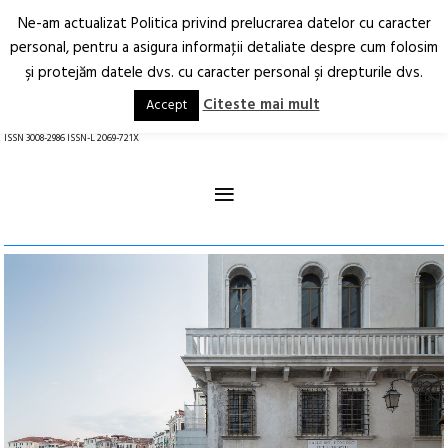
Ne-am actualizat Politica privind prelucrarea datelor cu caracter
Deschide
RO
EN
personal, pentru a asigura informaţii detaliate despre cum folosim
şi protejăm datele dvs. cu caracter personal şi drepturile dvs.
Arhitectură.
Oraș.
Societate.
Citeste mai mult
Accept
revistă online
ISSN 3008-2986 ISSN-L 2069-721X
≡