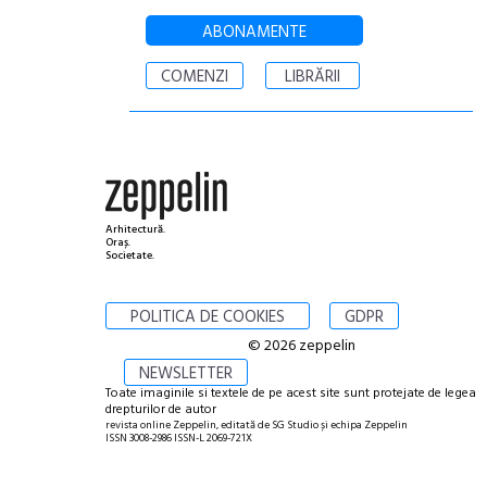
ABONAMENTE
COMENZI
LIBRĂRII
Arhitectură.
Oraș.
Societate.
POLITICA DE COOKIES
GDPR
© 2026 zeppelin
NEWSLETTER
Toate imaginile si textele de pe acest site sunt protejate de legea
drepturilor de autor
revista online Zeppelin, editată de SG Studio și echipa Zeppelin
ISSN 3008-2986 ISSN-L 2069-721X