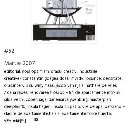
#52
| Martie 2007
editorial: noul optimism: orasul creativ, industriile
creative/ constantin goagea dosar mvrdv: locuinte, densitate,
oras:interviu cu winy maas, jacob van rijs si nathalie de vries
/ oana rades: renovarea frosilos – 84 de apartamente intr-un
siloz vechi, copenhaga, danemarca:ypenburg: masterplan
deelplan 10, insula hagen, insula cu patio, vile pe apa :parkrand –
cladire de apartamente:hala si apartamente:torre huerta,
valencia […]
CITEŞTE DESPRE