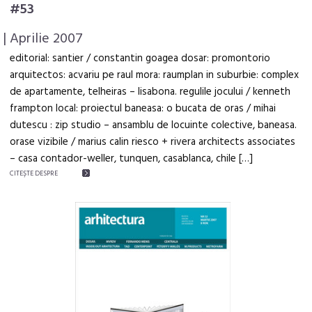
#53
| Aprilie 2007
editorial: santier / constantin goagea dosar: promontorio
arquitectos: acvariu pe raul mora: raumplan in suburbie: complex
de apartamente, telheiras – lisabona. regulile jocului / kenneth
frampton local: proiectul baneasa: o bucata de oras / mihai
dutescu : zip studio – ansamblu de locuinte colective, baneasa.
orase vizibile / marius calin riesco + rivera architects associates
– casa contador-weller, tunquen, casablanca, chile […]
CITEŞTE DESPRE