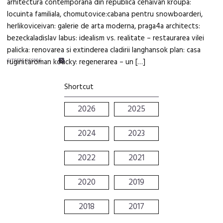
arhitectura contemporana din republica cehaivan kroupa:
locuinta familiala, chomutovice:cabana pentru snowboarderi,
herlikoviceivan: galerie de arta moderna, praga4a architects:
bezeckaladislav labus: idealism vs. realitate – restaurarea vilei
palicka: renovarea si extinderea cladirii langhansok plan: casa
ruginitaroman koucky: regenerarea – un […]
CITEŞTE DESPRE
Shortcut
2026
2025
2024
2023
2022
2021
2020
2019
2018
2017