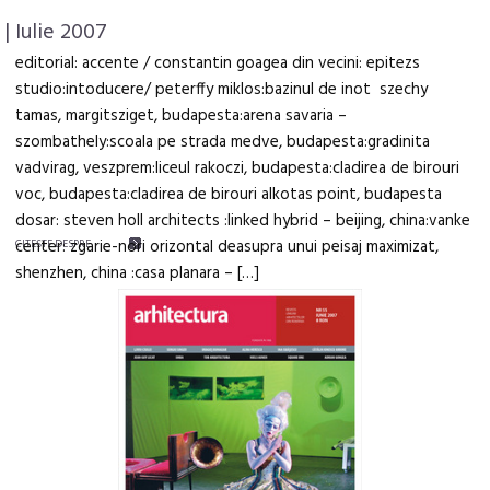
| Iulie 2007
editorial: accente / constantin goagea din vecini: epitezs
studio:intoducere/ peterffy miklos:bazinul de inot szechy
tamas, margitsziget, budapesta:arena savaria –
szombathely:scoala pe strada medve, budapesta:gradinita
vadvirag, veszprem:liceul rakoczi, budapesta:cladirea de birouri
voc, budapesta:cladirea de birouri alkotas point, budapesta
dosar: steven holl architects :linked hybrid – beijing, china:vanke
center: zgarie-nori orizontal deasupra unui peisaj maximizat,
CITEŞTE DESPRE
shenzhen, china :casa planara – […]