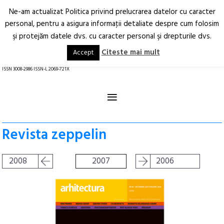
Ne-am actualizat Politica privind prelucrarea datelor cu caracter
Deschide
RO
EN
personal, pentru a asigura informaţii detaliate despre cum folosim
şi protejăm datele dvs. cu caracter personal şi drepturile dvs.
Arhitectură.
Oraș.
Societate.
Citeste mai mult
Accept
revistă online
ISSN 3008-2986 ISSN-L 2069-721X
≡
Revista zeppelin
2008
2007
2006