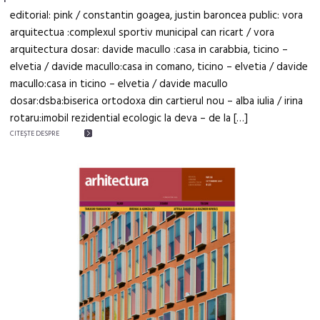
editorial: pink / constantin goagea, justin baroncea public: vora
arquitectua :complexul sportiv municipal can ricart / vora
arquitectura dosar: davide macullo :casa in carabbia, ticino –
elvetia / davide macullo:casa in comano, ticino – elvetia / davide
macullo:casa in ticino – elvetia / davide macullo
dosar:dsba:biserica ortodoxa din cartierul nou – alba iulia / irina
rotaru:imobil rezidential ecologic la deva – de la […]
CITEŞTE DESPRE