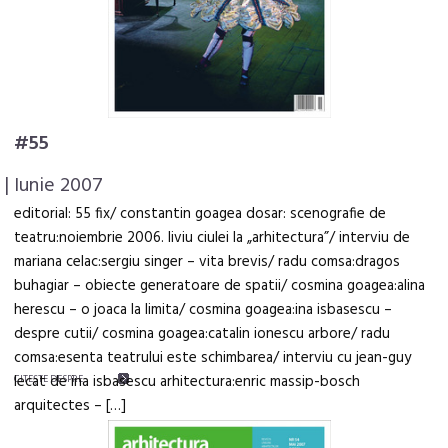
#55
| Iunie 2007
editorial: 55 fix/ constantin goagea dosar: scenografie de
teatru:noiembrie 2006. liviu ciulei la „arhitectura”/ interviu de
mariana celac:sergiu singer – vita brevis/ radu comsa:dragos
buhagiar – obiecte generatoare de spatii/ cosmina goagea:alina
herescu – o joaca la limita/ cosmina goagea:ina isbasescu –
despre cutii/ cosmina goagea:catalin ionescu arbore/ radu
comsa:esenta teatrului este schimbarea/ interviu cu jean-guy
lecat de ina isbasescu arhitectura:enric massip-bosch
CITEŞTE DESPRE
arquitectes – […]