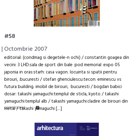
#58
| Octombrie 2007
editorial: (condmag si degetele-n ochi) / constantin goagea din
vecini: 3 LHD:sala de sport din bale :pod memorial :expo 05
japonia in oras:starh: casa vagon. locuinta si spatii pentru
birouri, :bucuresti / stefan ghenciulescu:tecon: eminescu vs
futura building. imobil de birouri, bucuresti / bogdan babici
dosar: takashi yamaguchi:templul de sticla, kyoto / takashi
yamaguchi:templul alb / takashi yamaguchi:cladire de birouri din
metal / takashi yamaguchi […]
CITEŞTE DESPRE