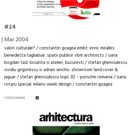
#24
| Mai 2004
valori culturale? / constantin goagea embt: enric miralles
benedetta tagliabue. spatii publice vbm architects / oana
bogdan tad: locuinta si atelier, bucuresti / stefan ghenciulescu
ovidiu grigorescu si adrian ianchis: showroom land rover &
jaguar / stefan ghenciulescu logo 3D – porsche romania / oana
rotaru special: milano week design / constantin goagea
CITEŞTE DESPRE