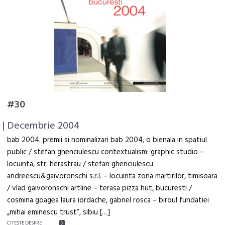
#30
| Decembrie 2004
bab 2004. premii si nominalizari bab 2004, o bienala in spatiul
public / stefan ghenciulescu contextualism: graphic studio –
locuinta, str. herastrau / stefan ghenciulescu
andreescu&gaivoronschi s.r.l. – locuinta zona martirilor, timisoara
/ vlad gaivoronschi artline – terasa pizza hut, bucuresti /
cosmina goagea laura iordache, gabriel rosca – biroul fundatiei
„mihai eminescu trust”, sibiu […]
CITEŞTE DESPRE