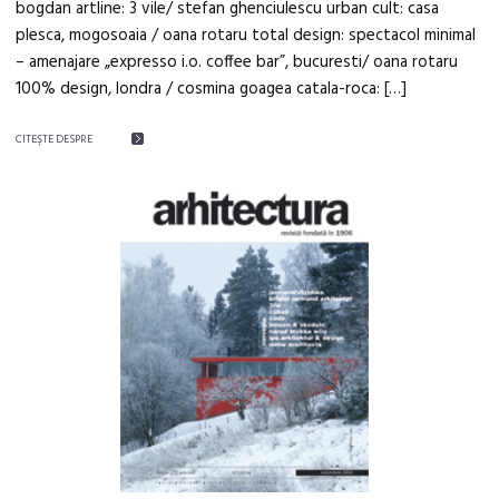
bogdan artline: 3 vile/ stefan ghenciulescu urban cult: casa
plesca, mogosoaia / oana rotaru total design: spectacol minimal
– amenajare „expresso i.o. coffee bar”, bucuresti/ oana rotaru
100% design, londra / cosmina goagea catala-roca: […]
CITEŞTE DESPRE