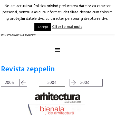
Ne-am actualizat Politica privind prelucrarea datelor cu caracter
Deschide
RO
EN
personal, pentru a asigura informaţii detaliate despre cum folosim
şi protejăm datele dvs. cu caracter personal şi drepturile dvs.
Arhitectură.
Oraș.
Societate.
Citeste mai mult
Accept
revistă online
ISSN 3008-2986 ISSN-L 2069-721X
≡
Revista zeppelin
2005
2004
2003