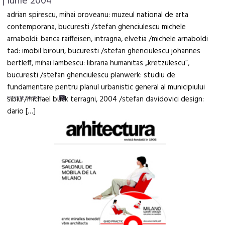
| Iunie 2004
adrian spirescu, mihai oroveanu: muzeul national de arta
contemporana, bucuresti /stefan ghenciulescu michele
arnaboldi: banca raiffeisen, intragna, elvetia /michele arnaboldi
tad: imobil birouri, bucuresti /stefan ghenciulescu johannes
bertleff, mihai lambescu: libraria humanitas „kretzulescu”,
bucuresti /stefan ghenciulescu planwerk: studiu de
fundamentare pentru planul urbanistic general al municipiului
sibiu /michael buck terragni, 2004 /stefan davidovici design:
CITEŞTE DESPRE
dario […]