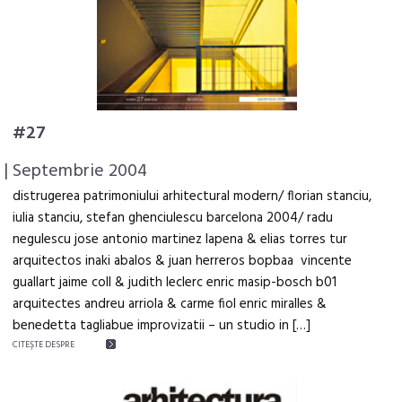
#27
| Septembrie 2004
distrugerea patrimoniului arhitectural modern/ florian stanciu,
iulia stanciu, stefan ghenciulescu barcelona 2004/ radu
negulescu jose antonio martinez lapena & elias torres tur
arquitectos inaki abalos & juan herreros bopbaa vincente
guallart jaime coll & judith leclerc enric masip-bosch b01
arquitectes andreu arriola & carme fiol enric miralles &
benedetta tagliabue improvizatii – un studio in […]
CITEŞTE DESPRE