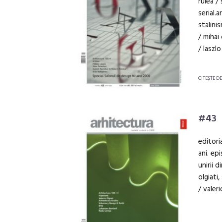
rulea /
serial.
stalini
/ mihai
/ laszlo
CITEŞTE D
#43
editori
ani. ep
unirii 
olgiati
/ valer