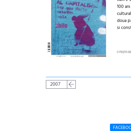
100 ani 
cultura
doua pa
si cons
CITEŞTE D
2007
FACEBO