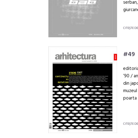
serban,
giurcan
CITEŞTE D
#49
editori
’90 / a
din jap
muzeul 
poarta 
CITEŞTE D