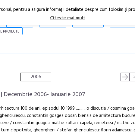
rsonal, pentru a asigura informaţii detaliate despre cum folosim şi pr
Citeste mai mult
ARTICOLE
STIRI
REVISTA PRINT
CONTACT
E PROIECTE
2006
| Decembrie 2006- Ianuarie 2007
 arhitectura 100 de ani, episodul 10 1999………..o discutie / cosmina goa
ghenciulescu, constantin goagea dosar: bienala de arhitectura bucure
cere / constantin goagea: mathe zoltan: capela, remeteea / mathe zo
: turn clopotnita, gheorgheni / stefan ghenciulescu: florin adamescu: 