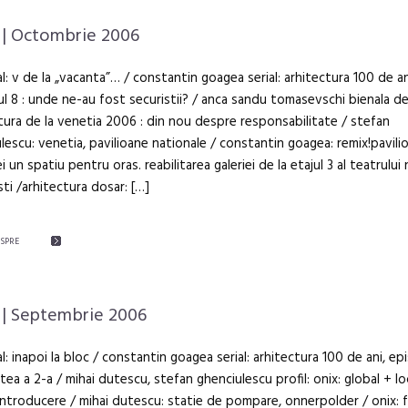
| Octombrie 2006
al: v de la „vacanta”… / constantin goagea serial: arhitectura 100 de an
l 8 : unde ne-au fost securistii? / anca sandu tomasevschi bienala d
tura de la venetia 2006 : din nou despre responsabilitate / stefan
lescu: venetia, pavilioane nationale / constantin goagea: remix!pavili
i un spatiu pentru oras. reabilitarea galeriei de la etajul 3 al teatrului 
ti /arhitectura dosar: […]
ESPRE
| Septembrie 2006
al: inapoi la bloc / constantin goagea serial: arhitectura 100 de ani, epi
rtea a 2-a / mihai dutescu, stefan ghenciulescu profil: onix: global + lo
 introducere / mihai dutescu: statie de pompare, onnerpolder / onix: 