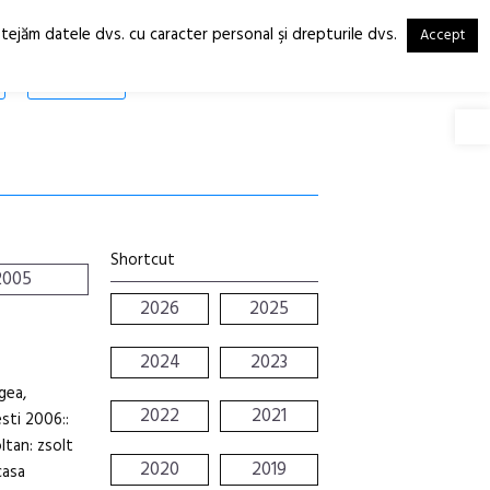
otejăm datele dvs. cu caracter personal şi drepturile dvs.
Accept
RO
EN
SHOP
Deschide
Shortcut
2005
2026
2025
2024
2023
gea,
2022
2021
sti 2006::
ltan: zsolt
2020
2019
casa