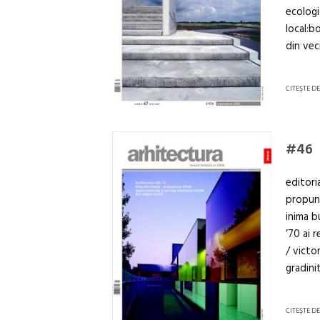
ecologi
local:b
din veci
CITEŞTE D
#46
editori
propune
inima b
’70 ai 
/ victo
gradini
CITEŞTE D