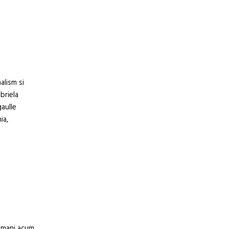
alism si
briela
gaulle
ia,
romani acum