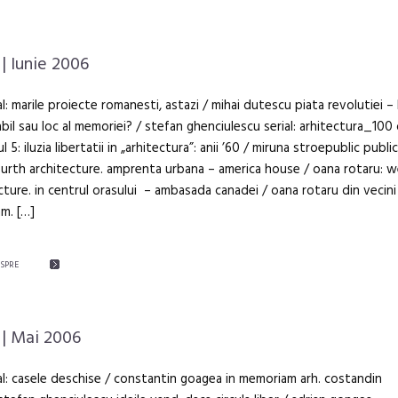
| Iunie 2006
al: marile proiecte romanesti, astazi / mihai dutescu piata revolutiei –
abil sau loc al memoriei? / stefan ghenciulescu serial: arhitectura_100 
 5: iluzia libertatii in „arhitectura”: anii ’60 / miruna stroepublic public
rth architecture. amprenta urbana – america house / oana rotaru: 
cture. in centrul orasului – ambasada canadei / oana rotaru din vecini 
m. […]
ESPRE
| Mai 2006
al: casele deschise / constantin goagea in memoriam arh. costandin