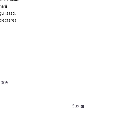
marii
uilisasti:
roiectarea
2005
Sus