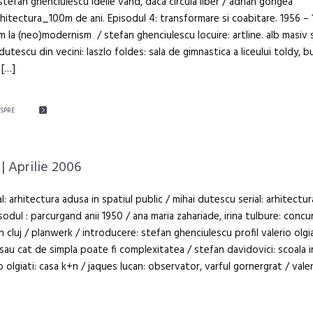
 stefan ghenciulescu ideile vand, daca circula liber / adrian gongea
arhitectura_100m de ani. Episodul 4: transformare si coabitare. 1956 – 
sm la (neo)modernism / stefan ghenciulescu locuire: artline. alb masiv s
 dutescu din vecini: laszlo foldes: sala de gimnastica a liceului toldy,
 […]
ESPRE
| Aprilie 2006
al: arhitectura adusa in spatiul public / mihai dutescu serial: arhitect
isodul : parcurgand anii 1950 / ana maria zahariade, irina tulbure: concu
din cluj / planwerk / introducere: stefan ghenciulescu profil valerio olgia
, sau cat de simpla poate fi complexitatea / stefan davidovici: scoala 
io olgiati: casa k+n / jaques lucan: observator, varful gornergrat / vale