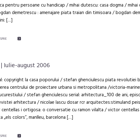
ca pentru persoane cu handicap / mihai dutescu: casa dogma / mihai
ogdan demetrescu : amenajare piata traian din timisoara / bogdan d
ni: […]
ESPRE
| Iulie-august 2006
al: copyright la casa poporului / stefan ghenciulescu piata revolutiei 
rea centrului de proiectare urbana si metropolitana /victoria-marinel
ucurestiului / stefan ghenciulescu serial: arhitectura_100 de ani, episo
revistei arhitectura / nicolae lascu dosar rcr arquitectes:stimuland peis
r centellas i ortigosa: o conversatie cu ramon vilalta / victor centellas 
ta „els colors”, manlleu, barcelona […]
ESPRE