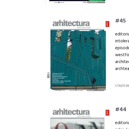
#45
editori
intoler
episodul
westfou
archite
archtea
CITEŞTE D
#44
editori