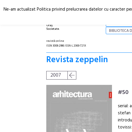
Ne-am actualizat Politica privind prelucrarea datelor cu caracter pe
Arhitectură.
NOI
Oraș.
Societate.
BIBLIOTECA D
revistă online
ISSN 3008-2986 ISSN-L 2069-721X
Revista zeppelin
2007
#50
serial:
stefan 
introdu
tovissi