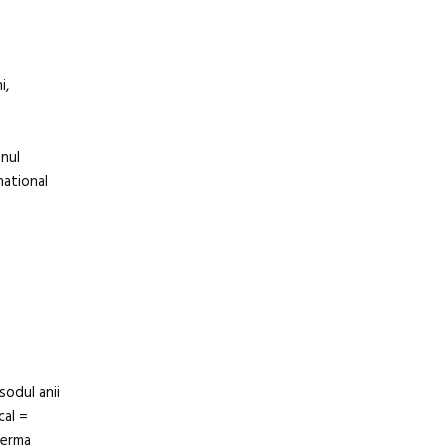
i,
e
onul
national
sodul anii
cal =
ferma