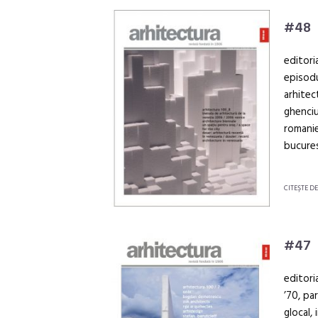
#48
editori
episodu
arhitec
ghenciu
romanie
bucures
CITEŞTE D
#47
editori
’70, pa
glocal,