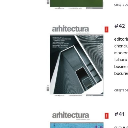
CITEŞTE D
#42
editori
ghenciu
moderni
tabacu 
busines
bucures
CITEŞTE D
#41
cum e s