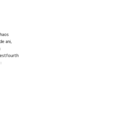
 haos
de ani,
:
westfourth
: