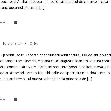
 bucuresti / mihai dutescu : adnba: o casa destul de cuminte – casa
eanu, bucuresti / stefan […]
ESPRE
| Noiembrie 2006
al: japonia, acum / stefan ghenciulescu arhitectura_100 de ani. episodu
nca sandu-tomasevschi, mariana celac, augustin ioan arhitectura con
onia. continuitate vs. mutatie: introducere: yoshi hide kobanawa: jun 
de arta aomori: tetsuo furuichi: salile de sport aira municipal: tetsuo 
si osuarul templului budist kuhonji – sala principala de […]
ESPRE