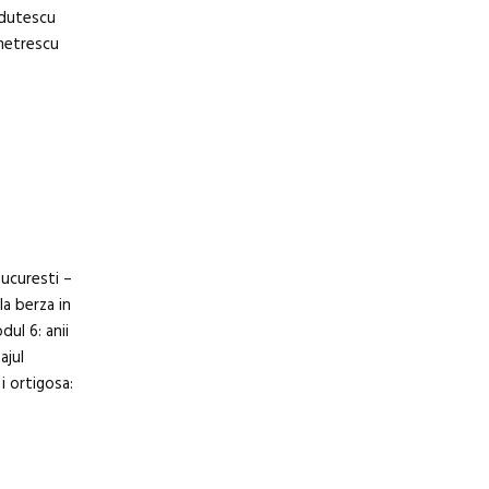
 dutescu
emetrescu
bucuresti –
a berza in
dul 6: anii
ajul
i ortigosa: