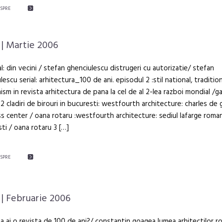
ESPRE
| Martie 2006
al: din vecini / stefan ghenciulescu distrugeri cu autorizatie/ stefan
lescu serial: arhitectura_100 de ani. episodul 2 :stil national, tradition
sm in revista arhitectura de pana la cel de al 2-lea razboi mondial /ga
2 cladiri de birouri in bucuresti: westfourth architecture: charles de 
s center / oana rotaru :westfourth architecture: sediul lafarge roman
ti / oana rotaru 3 […]
ESPRE
| Februarie 2006
a ai o revista de 100 de ani?/ constantin goagea lumea arhitectilor 