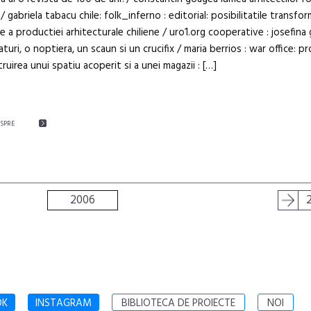
/ gabriela tabacu chile: folk_inferno : editorial: posibilitatile transfor
le a productiei arhitecturale chiliene / uro1.org cooperative : josefina g
turi, o noptiera, un scaun si un crucifix / mari­a berrios : war office: p
truirea unui spatiu acoperit si a unei magazii : […]
ESPRE
2006
OK
INSTAGRAM
BIBLIOTECA DE PROIECTE
NOI