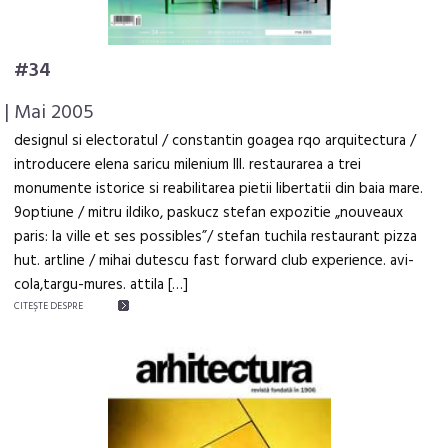
#34
| Mai 2005
designul si electoratul / constantin goagea rqo arquitectura /
introducere elena saricu milenium III. restaurarea a trei
monumente istorice si reabilitarea pietii libertatii din baia mare.
9optiune / mitru ildiko, paskucz stefan expozitie „nouveaux
paris: la ville et ses possibles”/ stefan tuchila restaurant pizza
hut. artline / mihai dutescu fast forward club experience. avi-
cola,targu-mures. attila […]
CITEŞTE DESPRE