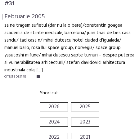
#31
| Februarie 2005
sa ne tragem sufletul (dar nu la o bere)/constantin goagea
academia de stiinte medicale, barcelona/ juan trias de bes casa
sandu/ tad casa n/ mihai dutescu hotel ciudad d’igualada/
manuel bailo, rosa llul space group, norvegia/ space group
yasutoshi mifune/ mihai dutescu sapte turnuri – despre puterea
si vulnerabilitatea arhitecturii/ stefan davidovici arhitectura
industriala colaj […]
CITEŞTE DESPRE
Shortcut
2026
2025
2024
2023
2022
2021