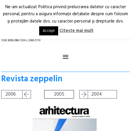
Ne-am actualizat Politica privind prelucrarea datelor cu caracter
Deschide
RO
EN
personal, pentru a asigura informaţii detaliate despre cum folosim
şi protejăm datele dvs. cu caracter personal şi drepturile dvs.
Arhitectură.
Oraș.
Societate.
Citeste mai mult
Accept
revistă online
ISSN 3008-2986 ISSN-L 2069-721X
≡
Revista zeppelin
2006
2005
2004