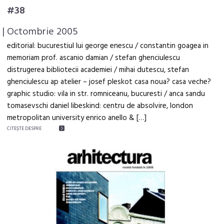
#38
| Octombrie 2005
editorial: bucurestiul lui george enescu / constantin goagea in
memoriam prof. ascanio damian / stefan ghenciulescu
distrugerea bibliotecii academiei / mihai dutescu, stefan
ghenciulescu ap atelier – josef pleskot casa noua? casa veche?
graphic studio: vila in str. romniceanu, bucuresti / anca sandu
tomasevschi daniel libeskind: centru de absolvire, london
metropolitan university enrico anello & […]
CITEŞTE DESPRE