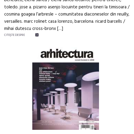
benedito, elena saricu / elena saricu locuinte pentru tineret,
toledo. jose a. pizarro asenjo locuinte pentru tineri la timisoara /
cosmina goagea l’arbresle – comunitatea diaconeselor din reuilly,
versailles. marc rolinet casa lorenzo, barcelona. ricard barcells /
mihai dutescu cross-bronx […]
CITEŞTE DESPRE