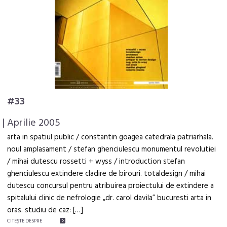
#33
| Aprilie 2005
arta in spatiul public / constantin goagea catedrala patriarhala.
noul amplasament / stefan ghenciulescu monumentul revolutiei
/ mihai dutescu rossetti + wyss / introduction stefan
ghenciulescu extindere cladire de birouri. totaldesign / mihai
dutescu concursul pentru atribuirea proiectului de extindere a
spitalului clinic de nefrologie „dr. carol davila” bucuresti arta in
oras. studiu de caz: […]
CITEŞTE DESPRE