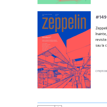
#149
Zeppeli
înainte
reviste
sau la c
CITEŞTE D