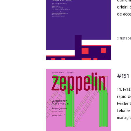
domeniu
origini
de acce
CITEŞTE D
#151
14. Edi
rapid d
Evident
feluril
mai agl