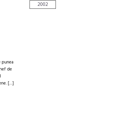
2002
e punea
chef de
l
ene. […]