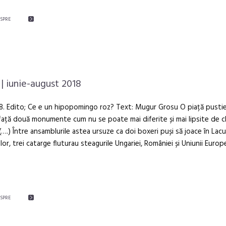
ESPRE
| iunie-august 2018
8. Edito; Ce e un hipopomingo roz? Text: Mugur Grosu O piață pusti
față două monumente cum nu se poate mai diferite și mai lipsite de 
 (….) Între ansamblurile astea ursuze ca doi boxeri puși să joace în Lacu
or, trei catarge fluturau steagurile Ungariei, României și Uniunii Europ
ESPRE