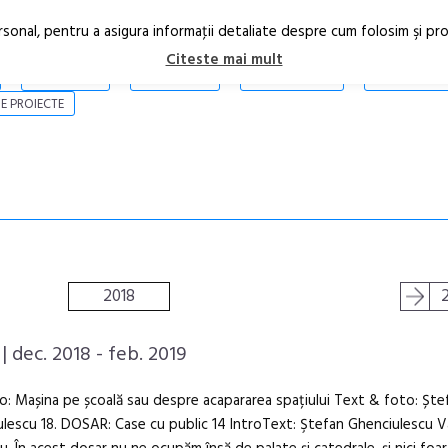
rsonal, pentru a asigura informaţii detaliate despre cum folosim şi pr
Citeste mai mult
ARTICOLE
STIRI
REVISTA PRINT
CONTACT
E PROIECTE
2018
| dec. 2018 - feb. 2019
to: Mașina pe școală sau despre acapararea spațiului Text & foto: Ște
lescu 18. DOSAR: Case cu public 14 IntroText: Ştefan Ghenciulescu V