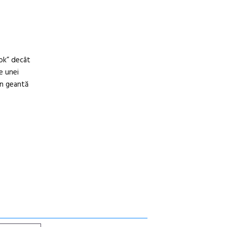
ook” decât
e unei
în geantă