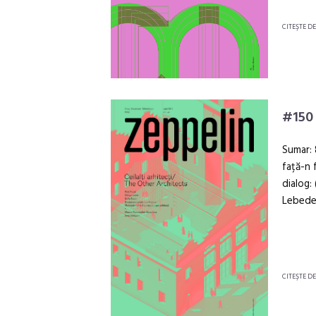
CITEŞTE D
#150
Sumar: 
față-n 
dialog:
Lebedel
CITEŞTE D