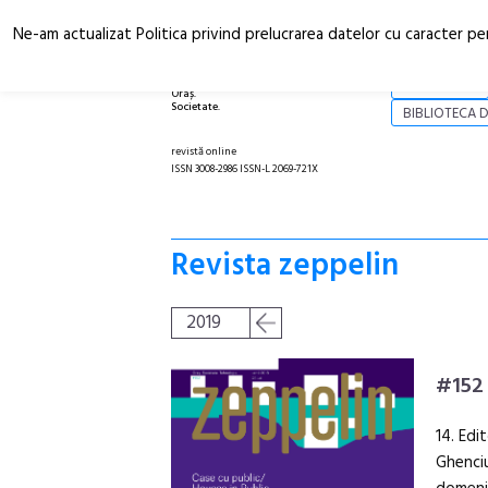
Ne-am actualizat Politica privind prelucrarea datelor cu caracter pe
Arhitectură.
NOI
Oraș.
Societate.
BIBLIOTECA D
revistă online
ISSN 3008-2986 ISSN-L 2069-721X
Revista zeppelin
2019
#152
14. Edi
Ghenciu