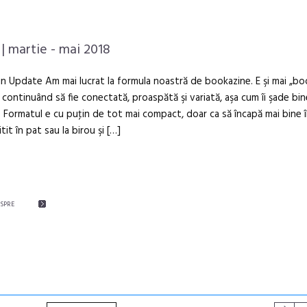
| martie - mai 2018
n Update Am mai lucrat la formula noastră de bookazine. E şi mai „b
, continuând să fie conectată, proaspătă şi variată, aşa cum îi şade bin
. Formatul e cu puţin de tot mai compact, doar ca să încapă mai bine 
itit în pat sau la birou şi […]
ESPRE