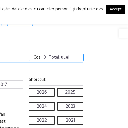
otejăm datele dvs. cu caracter personal şi drepturile dvs.
Accept
RO
EN
SHOP
Deschide
Cos
0
Total:
0Lei
Shortcut
2017
2026
2025
2024
2023
fan
2022
2021
ast