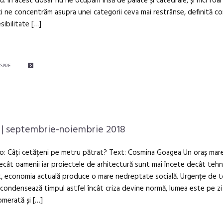
. În acest dosar nu ne ocupăm însă de palate și catedrale, și nici foa
 ci ne concentrăm asupra unei categorii ceva mai restrânse, definită 
sibilitate […]
ESPRE
| septembrie-noiembrie 2018
to: Câți cetățeni pe metru pătrat? Text: Cosmina Goagea Un oraș mar
ecât oamenii iar proiectele de arhitectură sunt mai încete decât tehn
, economia actuală produce o mare nedreptate socială. Urgențe de 
e condensează timpul astfel încât criza devine normă, lumea este pe zi
omerată și […]