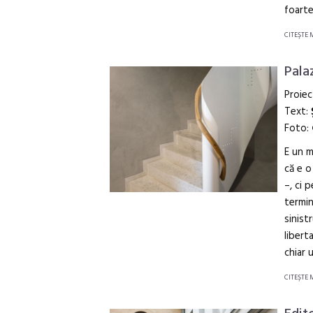
foarte
CITEŞTE 
Pala
Proiec
Text:
Foto:
E un m
că e o
–, ci 
termin
sinist
libert
chiar 
CITEŞTE 