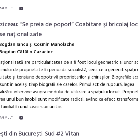
MAI MULT
 ziceau: “Se preia de popor!” Coabitare și bricolaj loc
ase naționalizate
Bogdan Iancu și Cosmin Manolache
Bogdan Cătălin Cazacioc
aționalizată are particularitatea de a fi fost locul geometric al unor s
gimului de proprietate în perioada socialistă, ceea ce a generat spații
itate și tensiune deopotrivă proprietarilor și chiriașilor. Biografiile a
i sunt în același timp biografii ale caselor. Primul act de ruptură, legea
alizării, intervine asupra modului de utilizare a spațiului locuit. Proprie
area unui bun imobil sunt modificate radical, având ca efect transform
 familial în unul cvasi-comunitar.
MAI MULT
şti din Bucureşti-Sud #2 Vitan