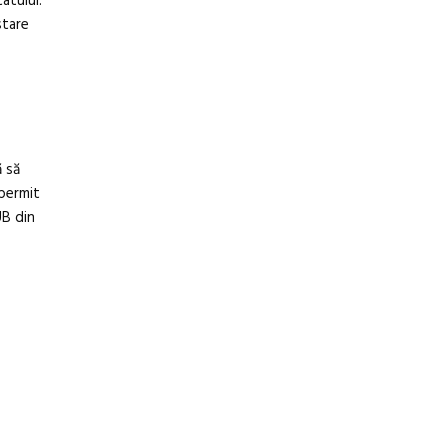
atului.
stare
ă să
 permit
UB din