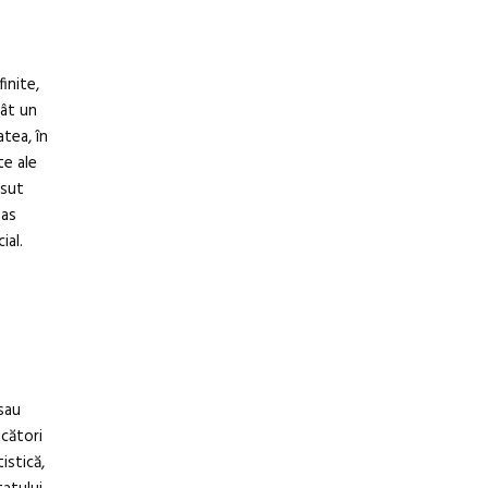
inite,
cât un
atea, în
te ale
esut
mas
ial.
sau
ucători
istică,