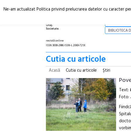
Ne-am actualizat Politica privind prelucrarea datelor cu caracter pe
Arhitectură.
NOI
Oraș.
Societate.
BIBLIOTECA D
revistă online
ISSN 3008-2986 ISSN-L 2069-721X
Cutia cu articole
Acasă
Cutia cu articole
Ştiri
Pove
Text:
Foto:
Fiindc
Spital
doctor
vorbim