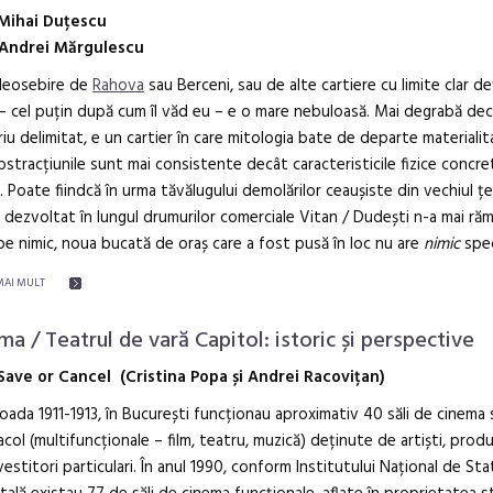
Mihai Duțescu
Andrei Mărgulescu
deosebire de
Rahova
sau Berceni, sau de alte cartiere cu limite clar def
– cel puțin după cum îl văd eu – e o mare nebuloasă. Mai degrabă de
riu delimitat, e un cartier în care mitologia bate de departe materialit
bstracțiunile sunt mai consistente decât caracteristicile fizice concre
i. Poate fiindcă în urma tăvălugului demolărilor ceaușiste din vechiul ț
c dezvoltat în lungul drumurilor comerciale Vitan / Dudești n-a mai ră
e nimic, noua bucată de oraș care a fost pusă în loc nu are
nimic
spec
MAI MULT
ma / Teatrul de vară Capitol: istoric și perspective
Save or Cancel (Cristina Popa și Andrei Racovițan)
ioada 1911-1913, în București funcționau aproximativ 40 săli de cinema 
col (multifuncționale – film, teatru, muzică) deținute de artiști, prod
vestitori particulari. În anul 1990, conform Institutului Național de Stat