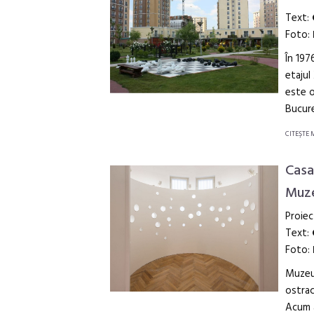
Text:
Foto:
În 197
etajul
este o
Bucure
CITEŞTE 
Casa
Muze
Proiec
Text:
Foto:
Muzeul
ostrac
Acum a