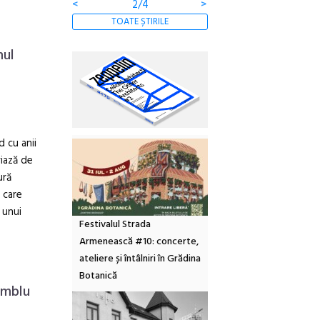
<
3/4
>
TOATE ȘTIRILE
mul
 cu anii
riază de
ură
 care
 unui
Festivalul Strada
Armenească #10: concerte,
ateliere și întâlniri în Grădina
Botanică
samblu