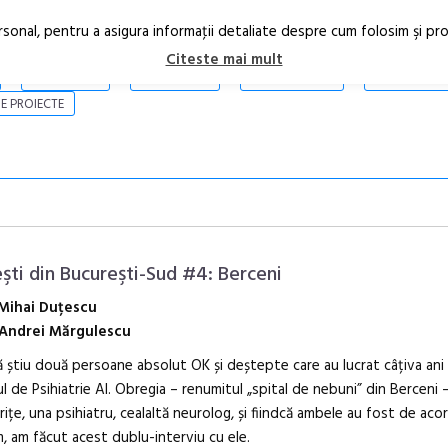
rsonal, pentru a asigura informaţii detaliate despre cum folosim şi pr
Citeste mai mult
ARTICOLE
STIRI
REVISTA PRINT
CONTACT
E PROIECTE
şti din Bucureşti-Sud #4: Berceni
Mihai Duțescu
Andrei Mărgulescu
Open Call – Local
ă știu două persoane absolut OK și deștepte care au lucrat câțiva ani 
Awards 2026
ul de Psihiatrie Al. Obregia – renumitul „spital de nebuni” din Berceni
ițe, una psihiatru, cealaltă neurolog, și fiindcă ambele au fost de aco
, am făcut acest dublu-interviu cu ele.