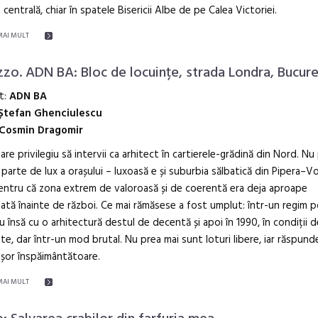
 centrală, chiar în spatele Bisericii Albe de pe Calea Victoriei.
MAI MULT
zzo. ADN BA: Bloc de locuințe, strada Londra, Bucure
t:
ADN BA
Ștefan Ghenciulescu
Cosmin Dragomir
are privilegiu să intervii ca arhitect în cartierele-grădină din Nord. N
 parte de lux a orașului – luxoasă e și suburbia sălbatică din Pipera–Vo
pentru că zona extrem de valoroasă și de coerentă era deja aproape
ată înainte de război. Ce mai rămăsese a fost umplut: într-un regim po
ru însă cu o arhitectură destul de decentă și apoi în 1990, în condiții d
ate, dar într-un mod brutal. Nu prea mai sunt loturi libere, iar răspund
ușor înspăimântătoare.
MAI MULT