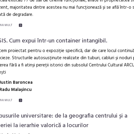
itală existau 77 de săli de cinema funcționale, aflate în proprietatea st
zent, majoritatea dintre acestea nu mai funcționează și se află într-o 
ată de degradare.
MAI MULT
IS. Cum expui într-un container intangibil.
tem proiectat pentru o expoziție specifică, dar de care locul continu
cieze. Structurile autosusținute realizate din tuburi, cabluri și noduri
rea fără a fi atinși pereții istorici din subsolul Centrului Cultural ARC
ști
Justin Baroncea
Radu Malașincu
MAI MULT
usurile universitare: de la geografia centrului și a
eriei la ierarhie valorică a locurilor