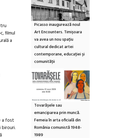
Picasso inaugurează noul
ntru
Art Encounters. Timișoara
c, filmul
va avea un nou spațiu
urală a
cultural dedicat artei
contemporane, educației și
comunității
u
Tovarășele sau
emanciparea prin muncă.
Femeia în arta oficială din
e a fost
România comunistă 1948-
 birouri.
1989
ă