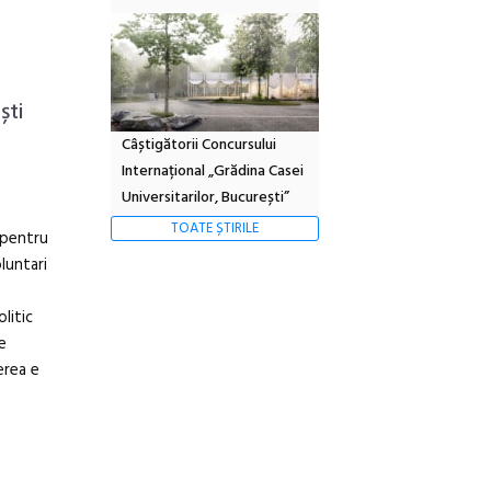
ști
Câștigătorii Concursului
Internațional „Grădina Casei
Universitarilor, București”
TOATE ȘTIRILE
u pentru
luntari
litic
e
erea e