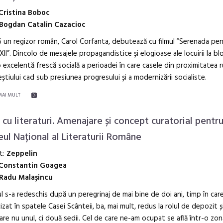
Cristina Boboc
Bogdan Catalin Cazacioc
6 un regizor român, Carol Corfanta, debutează cu filmul ”Serenada pe
 XII”. Dincolo de mesajele propagandistice și elogioase ale locuirii la blo
 excelentă frescă socială a perioadei în care casele din proximitatea r
știului cad sub presiunea progresului și a modernizării socialiste.
MAI MULT
 cu literaturi. Amenajare și concept curatorial pentr
ul Național al Literaturii Române
t:
Zeppelin
Constantin Goagea
Radu Malașincu
 s-a redeschis după un peregrinaj de mai bine de doi ani, timp în car
izat în spatele Casei Scânteii, ba, mai mult, redus la rolul de depozit și
re nu unul, ci două sedii. Cel de care ne-am ocupat se află într-o zon