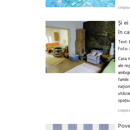
CITEŞTE 
Și ei
în c
Text:
Foto:
Casa n
ale re
ambigu
famili
națion
utiliz
spațiu
CITEŞTE 
Pove