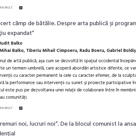
MAI MULT
ncert câmp de bătălie. Despre arta publică și progra
țiu expandat”
Judit Balko
Mihai Balko, Tiberiu Mihail Cimpoeru, Radu Boeru, Gabriel Boldiș
ul de artă publică, așa cum se dezvoltă în spațiul occidental începând
ste un termen-umbrelă, care acoperă abordări artistice diferite, ce va
ervenţii cu caracter permanent la cele cu caracter efemer, de la sculpt
ră la performance sau intervenţii cu sunet şi proiecte participative în
ul este pus pe dezvoltarea unei relaţii de colaborare între în membrii
au comunităţi.
MAI MULT
vremuri noi, lucruri noi”. De la blocul comunist la an
dențial