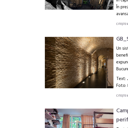
în cap
În pre
avans
CITEŞTE 
GB_S
Un sis
benefi
expune
Bucure
Text:
Foto:
CITEŞTE 
Camp
perif