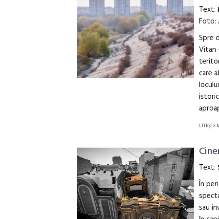
Text:
Foto:
Spre 
Vitan 
terito
care a
loculu
istori
aproap
CITEŞTE 
Cine
Text:
În per
specta
sau in