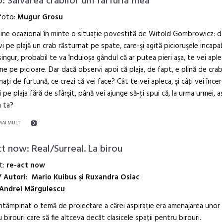
o: Salvarea crabilor din farfuria mea
 foto:
Mugur Grosu
vine ocazional în minte o situaţie povestită de Witold Gombrowicz: 
i pe plajă un crab răsturnat pe spate, care-şi agită picioruşele incapab
singur, probabil te va înduioşa gândul că ar putea pieri aşa, te vei apleca
ne pe picioare. Dar dacă observi apoi că plaja, de fapt, e plină de crab
naţi de furtună, ce crezi că vei face? Cât te vei apleca, şi câţi vei înce
i pe plaja fără de sfârşit, până vei ajunge să-ţi spui că, la urma urmei, a
 ta?
MAI MULT
ct now: Real/Surreal. La birou
t:
re-act now
/ Autori: Mario Kuibus și Ruxandra Osiac
Andrei Mărgulescu
ntâmpinat o temă de proiectare a cărei aspirație era amenajarea unor 
 birouri care să fie altceva decât clasicele spații pentru birouri.