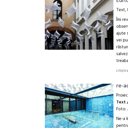
Edit
Text,
Îmi re
observ
ajute 
vei pu
răstur
salvez
treaba
CITEŞTE 
re-a
Proiec
Text 
Foto:
Ne-a î
pentru