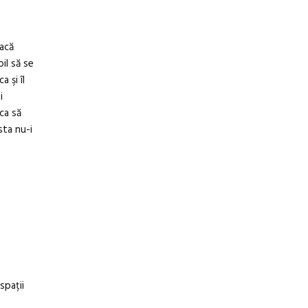
dacă
il să se
 şi îl
i
rca să
sta nu-i
spații