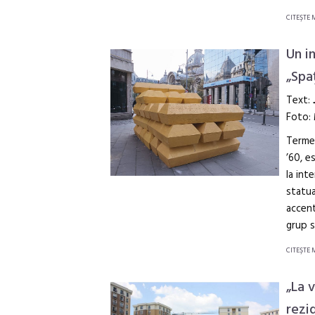
CITEŞTE 
Un i
„Spa
Text:
Foto:
Termen
’60, e
la int
statua
accent
grup s
CITEŞTE 
„La 
rezi