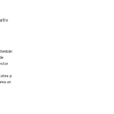
ativ
chimbări
 de
cestor
tatea și
area un