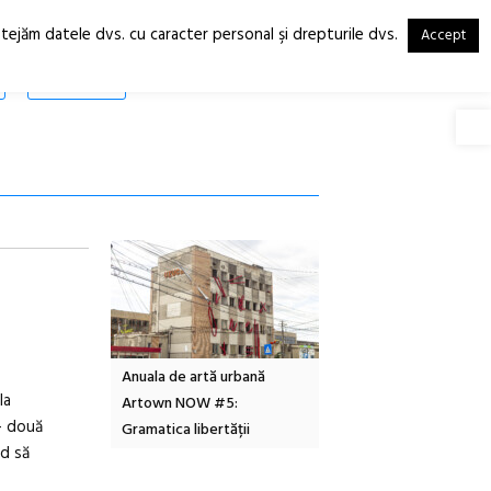
otejăm datele dvs. cu caracter personal şi drepturile dvs.
Accept
RO
EN
SHOP
Deschide
 Design
Anuala de artă urbană
Festivalul Cinemascop
la
Artown NOW #5:
revine la Eforie Sud cu a IX-a
 – două
Gramatica libertății
ediție
rd să