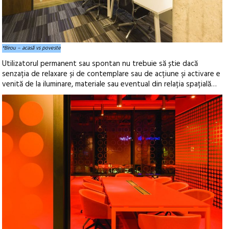
*Birou – acasă vs poveste
Utilizatorul permanent sau spontan nu trebuie să știe dacă
senzația de relaxare și de contemplare sau de acțiune şi activare e
venită de la iluminare, materiale sau eventual din relația spațială…