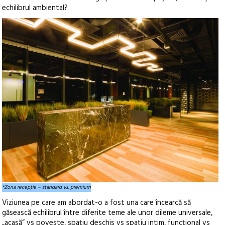
echilibrul ambiental?
*Zona recepţie – standard vs. premium
Viziunea pe care am abordat-o a fost una care încearcă să
găsească echilibrul între diferite teme ale unor dileme universale,
„acasă“ vs poveste, spațiu deschis vs spațiu intim, funcțional vs