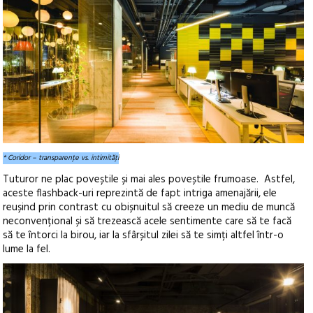
* Coridor – transparenţe vs. intimităţi
Tuturor ne plac poveștile și mai ales poveștile frumoase. Astfel,
aceste flashback-uri reprezintă de fapt intriga amenajării, ele
reușind prin contrast cu obișnuitul să creeze un mediu de muncă
neconvențional și să trezească acele sentimente care să te facă
să te întorci la birou, iar la sfârșitul zilei să te simți altfel într-o
lume la fel.