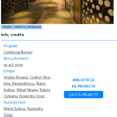
* Coridor – reflexii vs. transparenţe
Info, credite
Program:
Comercial/Birouri
Birou/Arhitect:
re-act now
Echipa:
Andrei Roşanu
,
Codruţ Nica
,
BIBLIOTECA
Irina Alexandrescu
,
Mario
DE PROIECTE
Kuibuş
,
Mihail Neagu
,
Raluca
CAUTĂ PROIECTE
Ciobanu
,
Ruxandra Osiac
Autor(i) text:
Mario Kuibus
,
Ruxandra
Osiac