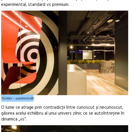
experimental, standard vs premium.
*Coridor – supratexturări
O lume ce atrage prin contradicții între cunoscut și necunoscut,
găsirea acelui echilibru al unui univers zilnic ce se autoîntreține în
dinamica „vs“.