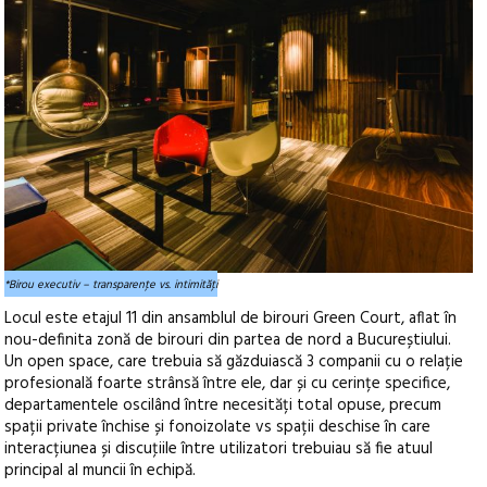
*Birou executiv – transparenţe vs. intimităţi
Locul este etajul 11 din ansamblul de birouri Green Court, aflat în
nou-definita zonă de birouri din partea de nord a Bucureștiului.
Un open space, care trebuia să găzduiască 3 companii cu o relație
profesională foarte strânsă între ele, dar și cu cerințe specifice,
departamentele oscilând între necesități total opuse, precum
spații private închise și fonoizolate vs spații deschise în care
interacțiunea și discuţiile între utilizatori trebuiau să fie atuul
principal al muncii în echipă.