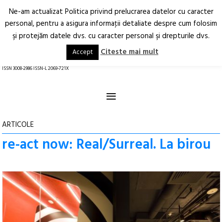
Ne-am actualizat Politica privind prelucrarea datelor cu caracter
Deschide
RO
EN
personal, pentru a asigura informaţii detaliate despre cum folosim
şi protejăm datele dvs. cu caracter personal şi drepturile dvs.
Arhitectură.
Oraș.
Societate.
Citeste mai mult
Accept
revistă online
ISSN 3008-2986 ISSN-L 2069-721X
≡
ARTICOLE
re-act now: Real/Surreal. La birou