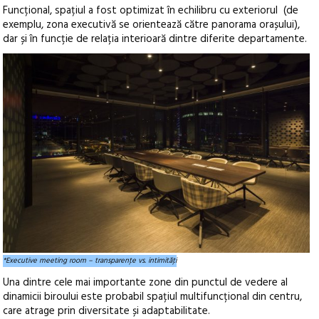
Funcțional, spațiul a fost optimizat în echilibru cu exteriorul (de
exemplu, zona executivă se orientează către panorama orașului),
dar și în funcție de relația interioară dintre diferite departamente.
*Executive meeting room – transparenţe vs. intimităţi
Una dintre cele mai importante zone din punctul de vedere al
dinamicii biroului este probabil spațiul multifuncțional din centru,
care atrage prin diversitate și adaptabilitate.