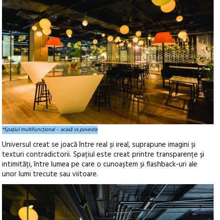
*Spaţiul multifuncţional – acasă vs poveste
Universul creat se joacă între real și ireal, suprapune imagini și
texturi contradictorii. Spațiul este creat printre transparențe și
intimități, între lumea pe care o cunoaștem și flashback-uri ale
unor lumi trecute sau viitoare.