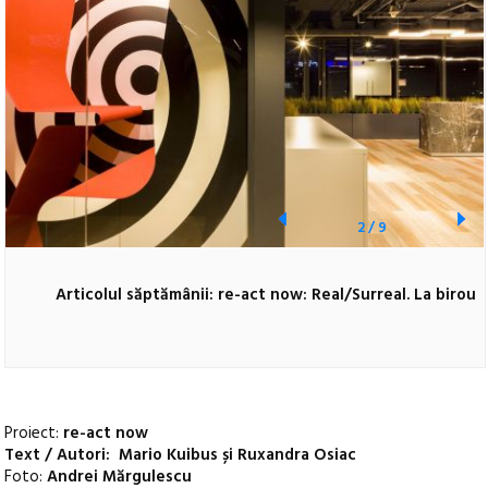
2
/
9
Articolul săptămânii: re-act now: Real/Surreal. La birou
Proiect:
re-act now
Text / Autori: Mario Kuibus și Ruxandra Osiac
Foto:
Andrei Mărgulescu