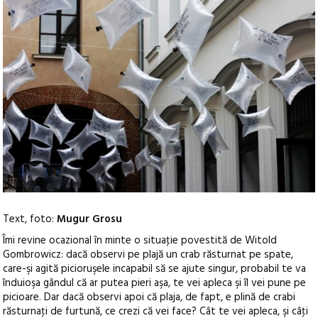
Text, foto:
Mugur Grosu
Îmi revine ocazional în minte o situaţie povestită de Witold
Gombrowicz: dacă observi pe plajă un crab răsturnat pe spate,
care-şi agită picioruşele incapabil să se ajute singur, probabil te va
înduioşa gândul că ar putea pieri aşa, te vei apleca şi îl vei pune pe
picioare. Dar dacă observi apoi că plaja, de fapt, e plină de crabi
răsturnaţi de furtună, ce crezi că vei face? Cât te vei apleca, şi câţi