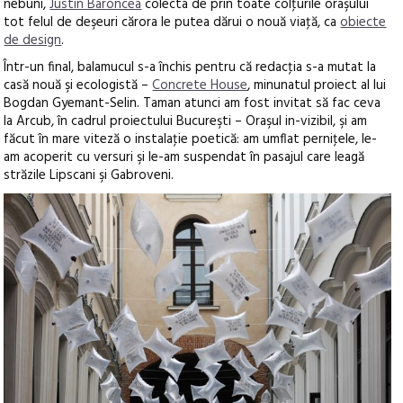
nebuni,
Justin Baroncea
colecta de prin toate colţurile oraşului
tot felul de deşeuri cărora le putea dărui o nouă viaţă, ca
obiecte
de design
.
Într-un final, balamucul s-a închis pentru că redacţia s-a mutat la
casă nouă şi ecologistă –
Concrete House
, minunatul proiect al lui
Bogdan Gyemant-Selin. Taman atunci am fost invitat să fac ceva
la Arcub, în cadrul proiectului Bucureşti – Oraşul in-vizibil, şi am
făcut în mare viteză o instalaţie poetică: am umflat perniţele, le-
am acoperit cu versuri şi le-am suspendat în pasajul care leagă
străzile Lipscani şi Gabroveni.