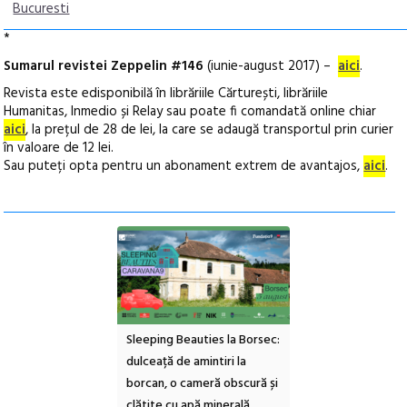
Bucuresti
*
Sumarul revistei Zeppelin #146
(iunie-august 2017) –
aici
.
Revista este edisponibilă în librăriile Cărturești, librăriile
Humanitas, Inmedio și Relay sau poate fi comandată online chiar
aici
, la prețul de 28 de lei, la care se adaugă transportul prin curier
în valoare de 12 lei.
Sau puteți opta pentru un abonament extrem de avantajos,
aici
.
ul Cinemascop
Sleeping Beauties la Borsec:
Festivalul Strada
 Eforie Sud cu a IX-a
dulceață de amintiri la
Armenească #10: c
borcan, o cameră obscură și
ateliere și întâlniri 
clătite cu apă minerală
Botanică