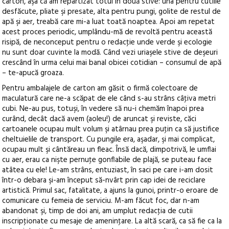
carton, aşa că am repartizat totul în două stive: una pentru cutiile
desfăcute, pliate şi presate, alta pentru pungi, golite de restul de
apă şi aer, treabă care mi-a luat toată noaptea. Apoi am repetat
acest proces periodic, umplându-mă de revoltă pentru această
risipă, de neconceput pentru o redacţie unde verde şi ecologie
nu sunt doar cuvinte la modă. Când vezi uriaşele stive de deşeuri
crescând în urma celui mai banal obicei cotidian – consumul de apă
– te-apucă groaza.
Pentru ambalajele de carton am găsit o firmă colectoare de
maculatură care ne-a scăpat de ele când s-au strâns câţiva metri
cubi. Ne-au pus, totuşi, în vedere să nu-i chemăm înapoi prea
curând, decât dacă avem (aoleu!) de aruncat şi reviste, căci
cartoanele ocupau mult volum şi atârnau prea puţin ca să justifice
cheltuielile de transport. Cu pungile era, aşadar, şi mai complicat,
ocupau mult şi cântăreau un fleac. Însă dacă, dimpotrivă, le umflai
cu aer, erau ca nişte pernuţe gonflabile de plajă, se puteau face
atâtea cu ele! Le-am strâns, entuziast, în saci pe care i-am dosit
într-o debara şi-am început să-nvârt prin cap idei de reciclare
artistică. Primul sac, fatalitate, a ajuns la gunoi, printr-o eroare de
comunicare cu femeia de serviciu. M-am făcut foc, dar n-am
abandonat şi, timp de doi ani, am umplut redacţia de cutii
inscripţionate cu mesaje de ameninţare. La altă scară, ca să fie ca la