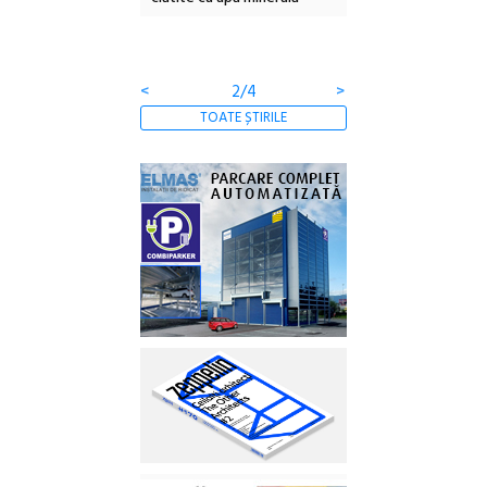
<
2/4
>
TOATE ȘTIRILE