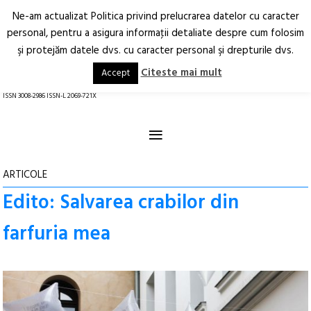
Ne-am actualizat Politica privind prelucrarea datelor cu caracter
Deschide
RO
EN
personal, pentru a asigura informaţii detaliate despre cum folosim
şi protejăm datele dvs. cu caracter personal şi drepturile dvs.
Arhitectură.
Oraș.
Societate.
Citeste mai mult
Accept
revistă online
ISSN 3008-2986 ISSN-L 2069-721X
≡
ARTICOLE
Edito: Salvarea crabilor din
farfuria mea