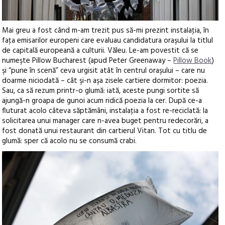
Mai greu a fost când m-am trezit pus să-mi prezint instalaţia, în
faţa emisarilor europeni care evaluau candidatura oraşului la titlul
de capitală europeană a culturii. Văleu. Le-am povestit că se
numeşte Pillow Bucharest (apud Peter Greenaway –
Pillow Book
)
şi “pune în scenă” ceva urgisit atât în centrul oraşului – care nu
doarme niciodată – cât şi-n aşa zisele cartiere dormitor: poezia.
Sau, ca să rezum printr-o glumă: iată, aceste pungi sortite să
ajungă-n groapa de gunoi acum ridică poezia la cer. După ce-a
fluturat acolo câteva săptămâni, instalaţia a fost re-reciclată: la
solicitarea unui manager care n-avea buget pentru redecorări, a
fost donată unui restaurant din cartierul Vitan. Tot cu titlu de
glumă: sper că acolo nu se consumă crabi.