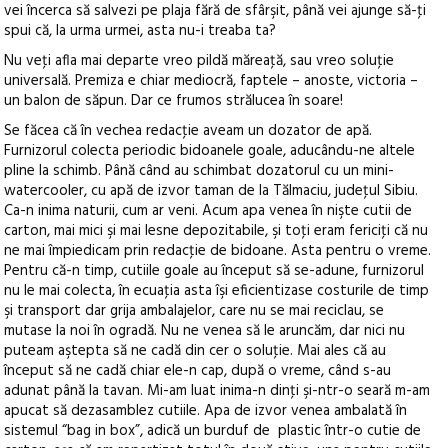
vei încerca să salvezi pe plaja fără de sfârşit, până vei ajunge să-ţi
spui că, la urma urmei, asta nu-i treaba ta?
Nu veţi afla mai departe vreo pildă măreaţă, sau vreo soluţie
universală. Premiza e chiar mediocră, faptele – anoste, victoria –
un balon de săpun. Dar ce frumos strălucea în soare!
Se făcea că în vechea redacţie aveam un dozator de apă.
Furnizorul colecta periodic bidoanele goale, aducându-ne altele
pline la schimb. Până când au schimbat dozatorul cu un mini-
watercooler, cu apă de izvor taman de la Tălmaciu, judeţul Sibiu.
Ca-n inima naturii, cum ar veni. Acum apa venea în nişte cutii de
carton, mai mici şi mai lesne depozitabile, şi toţi eram fericiţi că nu
ne mai împiedicam prin redacţie de bidoane. Asta pentru o vreme.
Pentru că-n timp, cutiile goale au început să se-adune, furnizorul
nu le mai colecta, în ecuaţia asta îşi eficientizase costurile de timp
şi transport dar grija ambalajelor, care nu se mai reciclau, se
mutase la noi în ogradă. Nu ne venea să le aruncăm, dar nici nu
puteam aştepta să ne cadă din cer o soluţie. Mai ales că au
început să ne cadă chiar ele-n cap, după o vreme, când s-au
adunat până la tavan. Mi-am luat inima-n dinţi şi-ntr-o seară m-am
apucat să dezasamblez cutiile. Apa de izvor venea ambalată în
sistemul “bag in box”, adică un burduf de plastic într-o cutie de