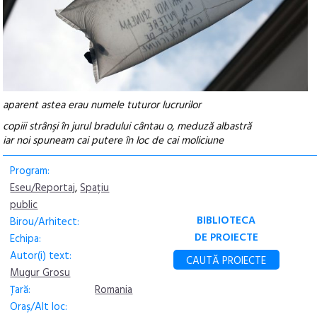
aparent astea erau numele tuturor lucrurilor
copiii strânşi în jurul bradului cântau o, meduză albastră
iar noi spuneam cai putere în loc de cai moliciune
Program:
Eseu/Reportaj
,
Spațiu
public
BIBLIOTECA
Birou/Arhitect:
DE PROIECTE
Echipa:
Autor(i) text:
CAUTĂ PROIECTE
Mugur Grosu
Țară:
Romania
Oraș/Alt loc: