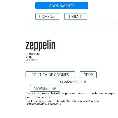
ABONAMENTE
COMENZI
LIBRĂRII
Arhitectură.
Oraș.
Societate.
POLITICA DE COOKIES
GDPR
© 2026 zeppelin
NEWSLETTER
Toate imaginile si textele de pe acest site sunt protejate de legea
drepturilor de autor
revista online Zeppelin, editată de SG Studio și echipa Zeppelin
ISSN 3008-2986 ISSN-L 2069-721X