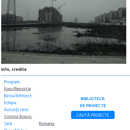
Info, credite
Program:
Eseu/Reportaj
Birou/Arhitect:
BIBLIOTECA
Echipa:
DE PROIECTE
Autor(i) text:
CAUTĂ PROIECTE
Cristina Boboc
Țară:
Romania