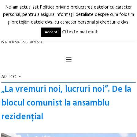
Ne-am actualizat Politica privind prelucrarea datelor cu caracter
Deschide
RO
EN
personal, pentru a asigura informaţii detaliate despre cum folosim
şi protejăm datele dvs. cu caracter personal şi drepturile dvs.
Arhitectură.
Oraș.
Societate.
Citeste mai mult
Accept
revistă online
ISSN 3008-2986 ISSN-L 2069-721X
≡
ARTICOLE
„La vremuri noi, lucruri noi”. De la
blocul comunist la ansamblu
rezidențial