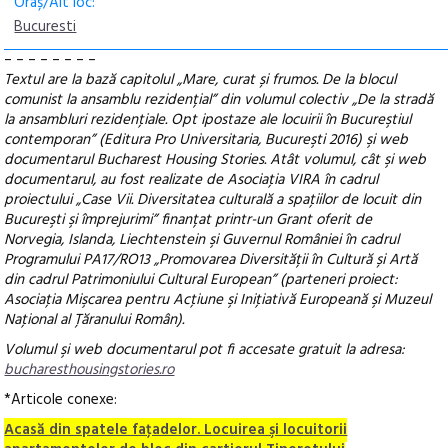
Oraș/Alt loc:
Bucuresti
– – – – – – – –
Textul are la bază capitolul „Mare, curat și frumos. De la blocul
comunist la ansamblu rezidențial” din volumul colectiv „De la stradă
la ansambluri rezidenţiale. Opt ipostaze ale locuirii în Bucureştiul
contemporan” (Editura Pro Universitaria, Bucureşti 2016) şi web
documentarul Bucharest Housing Stories. Atât volumul, cât şi web
documentarul, au fost realizate de Asociaţia VIRA în cadrul
proiectului „Case Vii. Diversitatea culturală a spaţiilor de locuit din
Bucureşti şi împrejurimi” finanțat printr-un Grant oferit de
Norvegia, Islanda, Liechtenstein şi Guvernul României în cadrul
Programului PA17/RO13 „Promovarea Diversității în Cultură și Artă
din cadrul Patrimoniului Cultural European” (parteneri proiect:
Asociaţia Mişcarea pentru Acţiune şi Iniţiativă Europeană şi Muzeul
Naţional al Ţăranului Român).
Volumul şi web documentarul pot fi accesate gratuit la adresa:
bucharesthousingstories.ro
*Articole conexe:
Acasă din spatele faţadelor. Locuirea şi locuitorii