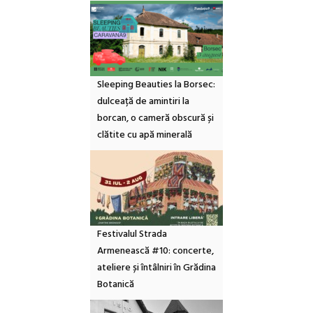
Sleeping Beauties la Borsec:
dulceață de amintiri la
borcan, o cameră obscură și
clătite cu apă minerală
Festivalul Strada
Armenească #10: concerte,
ateliere și întâlniri în Grădina
Botanică