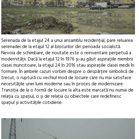
Serenada de la etajul 24 a unui ansamblu rezidențial, pare reluarea
serenadei de la etajul 12 al blocurilor din perioada socialistă.
Nevoia de schimbare, de noutate este o reinventare perpetuă a
modernității. Dacă la etajul 12 în 1976 și-au găsit aspirațiile membrii
clasei muncitoare, la etajul 24 în 2016 stau aspirațiile clasei medii în
formare. În ambele cazuri vorbim despre o despărțire simbolică de
trecut, o ruptură cu vechiul mod de locuire care nu mai satisface
necesitățile unei lumi moderne sau în proces de modernizare.
Tranziția de la o formă de locuire la alta este marcată nu numai de
relația cu spațiul, ci și de relația cu obiectele care redefinesc
spațiul și activitățile cotidiene.