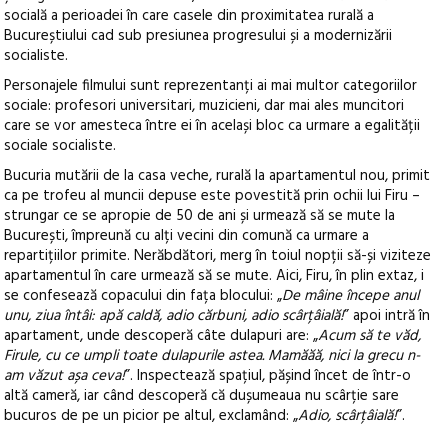
socială a perioadei în care casele din proximitatea rurală a
Bucureștiului cad sub presiunea progresului și a modernizării
socialiste.
Personajele filmului sunt reprezentanți ai mai multor categoriilor
sociale: profesori universitari, muzicieni, dar mai ales muncitori
care se vor amesteca între ei în același bloc ca urmare a egalității
sociale socialiste.
Bucuria mutării de la casa veche, rurală la apartamentul nou, primit
ca pe trofeu al muncii depuse este povestită prin ochii lui Firu –
strungar ce se apropie de 50 de ani și urmează să se mute la
București, împreună cu alți vecini din comună ca urmare a
repartițiilor primite. Nerăbdători, merg în toiul nopții să-și viziteze
apartamentul în care urmează să se mute. Aici, Firu, în plin extaz, i
se confesează copacului din fața blocului: „
De mâine începe anul
unu, ziua întâi: apă caldă, adio cărbuni, adio scârțâială!
” apoi intră în
apartament, unde descoperă câte dulapuri are: „
Acum să te văd,
Firule, cu ce umpli toate dulapurile astea. Mamăăă, nici la grecu n-
am văzut așa ceva!
”. Inspectează spațiul, pășind încet de într-o
altă cameră, iar când descoperă că dușumeaua nu scârție sare
bucuros de pe un picior pe altul, exclamând: „
Adio, scârțâială!
”.