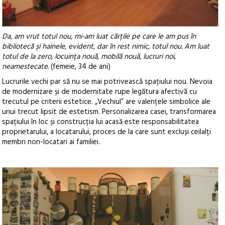
Da, am vrut totul nou, mi-am luat cărțile pe care le am pus în
bibliotecă și hainele, evident, dar în rest nimic, totul nou. Am luat
totul de la zero, locuința nouă, mobilă nouă, lucruri noi,
neamestecate.
(femeie, 34 de ani)
Lucrurile vechi par să nu se mai potrivească spațiului nou. Nevoia
de modernizare și de modernitate rupe legătura afectivă cu
trecutul pe criterii estetice. „Vechiul” are valențele simbolice ale
unui trecut lipsit de estetism. Personalizarea casei, transformarea
spațiului în loc și construcția lui acasă este responsabilitatea
proprietarului, a locatarului, proces de la care sunt excluși ceilalți
membri non-locatari ai familiei.