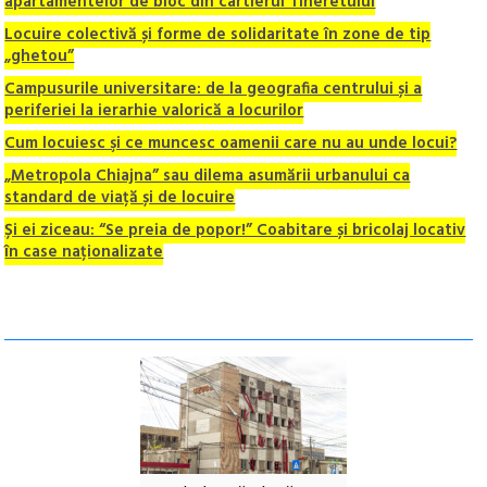
apartamentelor de bloc din cartierul Tineretului
Locuire colectivă și forme de solidaritate în zone de tip
„ghetou”
Campusurile universitare: de la geografia centrului și a
periferiei la ierarhie valorică a locurilor
Cum locuiesc şi ce muncesc oamenii care nu au unde locui?
„Metropola Chiajna” sau dilema asumării urbanului ca
standard de viață și de locuire
Și ei ziceau: “Se preia de popor!” Coabitare și bricolaj locativ
în case naționalizate