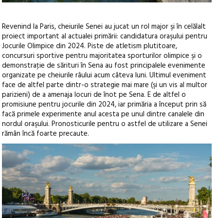
Revenind la Paris, cheiurile Senei au jucat un rol major şi în celălalt
proiect important al actualei primării: candidatura oraşului pentru
Jocurile Olimpice din 2024. Piste de atletism plutitoare,
concursuri sportive pentru majoritatea sporturilor olimpice şi o
demonstraţie de sărituri în Sena au fost principalele evenimente
organizate pe cheiurile râului acum câteva luni. Ultimul eveniment
face de altfel parte dintr-o strategie mai mare (şi un vis al multor
parizieni) de a amenaja locuri de înot pe Sena. E de altfel o
promisiune pentru jocurile din 2024, iar primăria a început prin să
facă primele experimente anul acesta pe unul dintre canalele din
nordul oraşului. Pronosticurile pentru o astfel de utilizare a Senei
rămân încă foarte precaute.