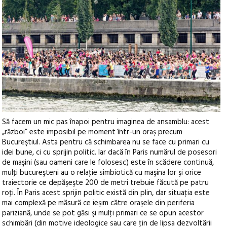
Să facem un mic pas înapoi pentru imaginea de ansamblu: acest
„război” este imposibil pe moment într-un oraş precum
Bucureştiul. Asta pentru că schimbarea nu se face cu primari cu
idei bune, ci cu sprijin politic. Iar dacă în Paris numărul de posesori
de maşini (sau oameni care le folosesc) este în scădere continuă,
mulţi bucureşteni au o relaţie simbiotică cu maşina lor şi orice
traiectorie ce depăşeşte 200 de metri trebuie făcută pe patru
roţi. În Paris acest sprijin politic există din plin, dar situaţia este
mai complexă pe măsură ce ieşim către oraşele din periferia
pariziană, unde se pot găsi şi mulţi primari ce se opun acestor
schimbări (din motive ideologice sau care ţin de lipsa dezvoltării