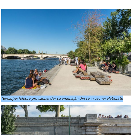
*Evoluție: folosire provizorie, dar cu amenajări din ce în ce mai elaborate