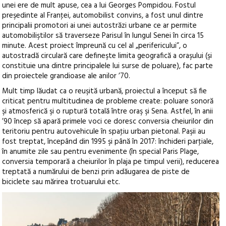
unei ere de mult apuse, cea a lui Georges Pompidou. Fostul
preşedinte al Franţei, automobilist convins, a fost unul dintre
principalii promotori ai unei autostrăzi urbane ce ar permite
automobiliştilor să traverseze Parisul în lungul Senei în circa 15
minute. Acest proiect împreună cu cel al „perifericului”, o
autostradă circulară care defineşte limita geografică a oraşului (şi
constituie una dintre principalele lui surse de poluare), fac parte
din proiectele grandioase ale anilor ’70.
Mult timp lăudat ca o reuşită urbană, proiectul a început să fie
criticat pentru multitudinea de probleme create: poluare sonoră
şi atmosferică şi o ruptură totală între oraş şi Sena. Astfel, în anii
’90 încep să apară primele voci ce doresc conversia cheiurilor din
teritoriu pentru autovehicule în spaţiu urban pietonal. Paşii au
fost treptat, începând din 1995 şi până în 2017: închideri parţiale,
în anumite zile sau pentru evenimente (în special Paris Plage,
conversia temporară a cheiurilor în plaja pe timpul verii), reducerea
treptată a numărului de benzi prin adăugarea de piste de
biciclete sau mărirea trotuarului etc.