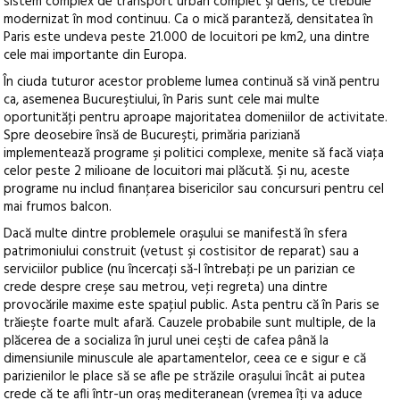
sistem complex de transport urban complet şi dens, ce trebuie
modernizat în mod continuu. Ca o mică paranteză, densitatea în
Paris este undeva peste 21.000 de locuitori pe km2, una dintre
cele mai importante din Europa.
În ciuda tuturor acestor probleme lumea continuă să vină pentru
ca, asemenea Bucureştiului, în Paris sunt cele mai multe
oportunităţi pentru aproape majoritatea domeniilor de activitate.
Spre deosebire însă de Bucureşti, primăria pariziană
implementează programe şi politici complexe, menite să facă viaţa
celor peste 2 milioane de locuitori mai plăcută. Şi nu, aceste
programe nu includ finanţarea bisericilor sau concursuri pentru cel
mai frumos balcon.
Dacă multe dintre problemele oraşului se manifestă în sfera
patrimoniului construit (vetust şi costisitor de reparat) sau a
serviciilor publice (nu încercaţi să-l întrebaţi pe un parizian ce
crede despre creşe sau metrou, veţi regreta) una dintre
provocările maxime este spaţiul public. Asta pentru că în Paris se
trăieşte foarte mult afară. Cauzele probabile sunt multiple, de la
plăcerea de a socializa în jurul unei ceşti de cafea până la
dimensiunile minuscule ale apartamentelor, ceea ce e sigur e că
parizienilor le place să se afle pe străzile oraşului încât ai putea
crede că te afli într-un oraş mediteranean (vremea îţi va aduce