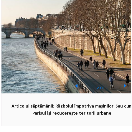
2
/
8
Articolul săptămânii: Războiul împotriva maşinilor. Sau cu
Parisul își recucerește teritorii urbane