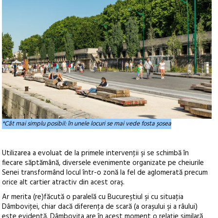
*Cât mai simplu posibil: în unele locuri se mai vede fosta șosea
Utilizarea a evoluat de la primele intervenţii şi se schimbă în
fiecare săptămână, diversele evenimente organizate pe cheiurile
Senei transformând locul într-o zonă la fel de aglomerată precum
orice alt cartier atractiv din acest oraş.
Ar merita (re)făcută o paralelă cu Bucureştiul şi cu situaţia
Dâmboviţei, chiar dacă diferenţa de scară (a oraşului şi a râului)
este evidentă. Dâmboviţa are în acest moment o relaţie similară