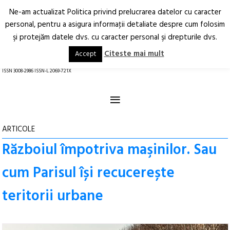
Ne-am actualizat Politica privind prelucrarea datelor cu caracter
Deschide
RO
EN
personal, pentru a asigura informaţii detaliate despre cum folosim
şi protejăm datele dvs. cu caracter personal şi drepturile dvs.
Arhitectură.
Oraș.
Societate.
Citeste mai mult
Accept
revistă online
ISSN 3008-2986 ISSN-L 2069-721X
≡
ARTICOLE
Războiul împotriva maşinilor. Sau
cum Parisul își recucerește
teritorii urbane