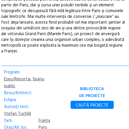
parte din Paris, dar şi sursa unei poluări teribile şi un element
topografic ce decupează fără milă legătura între Paris şi comunele
sale limitrofe. Mai multe intervenţii de conversie / „mascare” au
fost deja lansate, acesta fiind probabil cel mai important şantier al
oraşului din următorii zeci de ani şi una dintre provocările majore
ale viitorului Grand Paris (Marele Paris), un proiect de anvergură
care îşi doreşte crearea unui organism urban complex, o adevărată
metropolă ce poate exploata la maximum cea mai bogată regiune
a Franţei.
Program:
Eseu/Reportaj
,
Spațiu
public
BIBLIOTECA
Birou/Arhitect:
DE PROIECTE
Echipa:
CAUTĂ PROIECTE
Autor(i) text:
Ștefan Tuchilă
Țară:
Franța
Oraș/Alt loc:
Paris