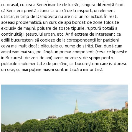
cu oraşul, cu cea a Senei înainte de lucrări, singura diferenţă fiind
că Sena era privită atunci ca o axă de transport, un element
utilitar, în timp de Dâmboviţa nu are nici un rol actual. În rest,
aceeaşi problematică: un curs de apă bordat de zone folosite
exclusiv de maşini, poluare de toate tipurile, ruptură totală a
continuităţii ţesutului urban, etc. Ar fi extrem de interesant ca
edilii bucureşteni să copieze de la corespondenţii lor parizieni
ceva mai mult decât plăcuţele cu nume de străzi. Dar, după cum
aminteam mai sus, pe lângă un primar competent (ceva ce lipseşte
în Bucureşti de zeci de ani) avem nevoie şi de sprijin pentru
politicile implementate de primărie, iar bucureştenii care îşi doresc
un oraş cu mai puţine maşini sunt în tabăra minoritară.