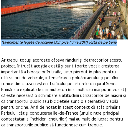
*Evenimente legate de Jocurile Olimpice (iunie 2017). Pista de pe Sena
Ar trebui totuşi acordate câteva rânduri şi detractorilor acestui
proiect, întrucât aceştia există şi sunt foarte vocali: creşterea
importantă a blocajelor în trafic, timp pierdut în plus pentru
utilizatorii de vehicule, intensificarea poluării aerului și poluării
fonice din cauza creşterii traficului pe arterele din jurul Senei.
Primăria a explicat de mai multe ori (mai mult sau mai puţin voalat)
că este necesară o schimbare a atitudinii utilizatorilor de maşini şi
că transportul public sau bicicletele sunt o alternativă viabilă
pentru oricine. Ar fi de notat în acest context că atât primăria
Parisului, cât şi conducerea Ile-de-France (unul dintre principalii
contestatari ai închiderii cheiurilor) mai au mult de lucrat pentru
ca transporturile publice să funcţioneze cum trebuie.