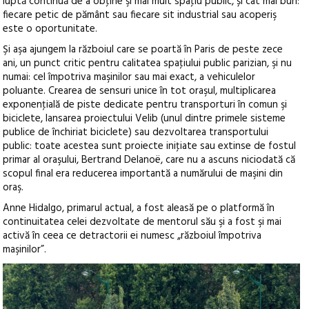
luptă continuă de a obţine şi mai mult spaţiu public, și cât mai bun:
fiecare petic de pământ sau fiecare sit industrial sau acoperiş
este o oportunitate.
Şi aşa ajungem la războiul care se poartă în Paris de peste zece
ani, un punct critic pentru calitatea spaţiului public parizian, şi nu
numai: cel împotriva maşinilor sau mai exact, a vehiculelor
poluante. Crearea de sensuri unice în tot oraşul, multiplicarea
exponenţială de piste dedicate pentru transporturi în comun şi
biciclete, lansarea proiectului Velib (unul dintre primele sisteme
publice de închiriat biciclete) sau dezvoltarea transportului
public: toate acestea sunt proiecte iniţiate sau extinse de fostul
primar al oraşului, Bertrand Delanoë, care nu a ascuns niciodată că
scopul final era reducerea importantă a numărului de maşini din
oraş.
Anne Hidalgo, primarul actual, a fost aleasă pe o platformă în
continuitatea celei dezvoltate de mentorul său şi a fost şi mai
activă în ceea ce detractorii ei numesc „războiul împotriva
maşinilor”.