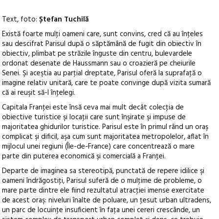
Text, foto:
Ștefan Tuchilă
Există foarte mulţi oameni care, sunt convins, cred că au înţeles
sau descifrat Parisul după o săptămână de fugit din obiectiv în
obiectiv, plimbat pe străzile înguste din centru, bulevardele
ordonat desenate de Haussmann sau o croazieră pe cheiurile
Senei. Şi aceştia au parţial dreptate, Parisul oferă la suprafaţă o
imagine relativ unitară, care te poate convinge după vizita sumară
că ai reuşit să-l înţelegi.
Capitala Franţei este însă ceva mai mult decât colecţia de
obiective turistice şi locaţii care sunt înşirate şi impuse de
majoritatea ghidurilor turistice. Parisul este în primul rând un oraş
complicat şi dificil, aşa cum sunt majoritatea metropolelor, aflat în
mijlocul unei regiuni (Île-de-France) care concentrează o mare
parte din puterea economică şi comercială a Franţei.
Departe de imaginea sa stereotipă, punctată de repere idilice şi
oameni îndrăgostiţi, Parisul suferă de o mulţime de probleme, o
mare parte dintre ele fiind rezultatul atracţiei imense exercitate
de acest oraş: niveluri înalte de poluare, un ţesut urban ultradens,
un parc de locuinţe insuficient în faţa unei cereri crescânde, un