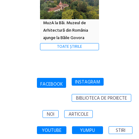
MuzA la Băi. Muzeul de
Arhitectură din România
ajunge la Băile Govora
TOATE ȘTIRILE
INSTAGRAM
FACEBOOK
BIBLIOTECA DE PROIECTE
NOI
ARTICOLE
YOUTUBE
YUMPU
STIRI