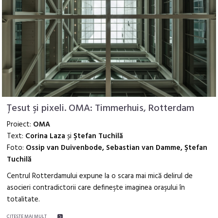
Ţesut şi pixeli. OMA: Timmerhuis, Rotterdam
Proiect:
OMA
Text:
Corina Laza
și
Ştefan Tuchilă
Foto:
Ossip van Duivenbode, Sebastian van Damme, Ştefan
Tuchilă
Centrul Rotterdamului expune la o scara mai mică delirul de
asocieri contradictorii care defineşte imaginea oraşului în
totalitate.
CITEŞTE MAI MULT