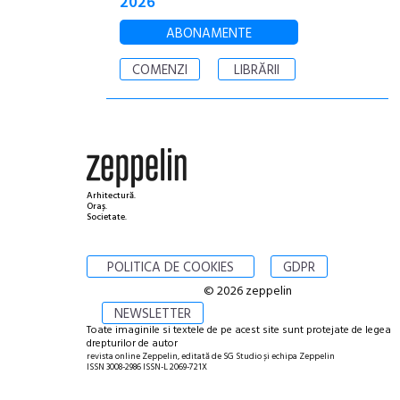
2026
ABONAMENTE
COMENZI
LIBRĂRII
Arhitectură.
Oraș.
Societate.
POLITICA DE COOKIES
GDPR
© 2026 zeppelin
NEWSLETTER
Toate imaginile si textele de pe acest site sunt protejate de legea
drepturilor de autor
revista online Zeppelin, editată de SG Studio și echipa Zeppelin
ISSN 3008-2986 ISSN-L 2069-721X