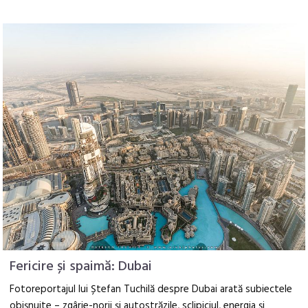
Fericire și spaimă: Dubai
Fotoreportajul lui Ștefan Tuchilă despre Dubai arată subiectele
obișnuite – zgârie-norii și autostrăzile, sclipiciul, energia și