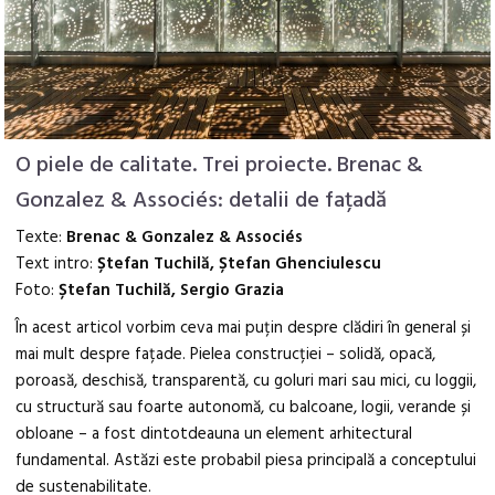
O piele de calitate. Trei proiecte. Brenac &
Gonzalez & Associés: detalii de fațadă
Texte:
Brenac & Gonzalez & Associés
Text intro:
Ștefan Tuchilă, Ștefan Ghenciulescu
Foto:
Ștefan Tuchilă, Sergio Grazia
În acest articol vorbim ceva mai puțin despre clădiri în general și
mai mult despre fațade. Pielea construcției – solidă, opacă,
poroasă, deschisă, transparentă, cu goluri mari sau mici, cu loggii,
cu structură sau foarte autonomă, cu balcoane, logii, verande și
obloane – a fost dintotdeauna un element arhitectural
fundamental. Astăzi este probabil piesa principală a conceptului
de sustenabilitate.