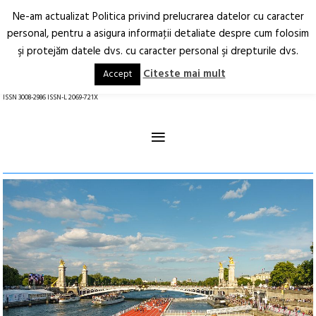
Ne-am actualizat Politica privind prelucrarea datelor cu caracter
Deschide
RO
EN
personal, pentru a asigura informaţii detaliate despre cum folosim
şi protejăm datele dvs. cu caracter personal şi drepturile dvs.
Arhitectură.
Oraș.
Societate.
Citeste mai mult
Accept
revistă online
ISSN 3008-2986 ISSN-L 2069-721X
≡