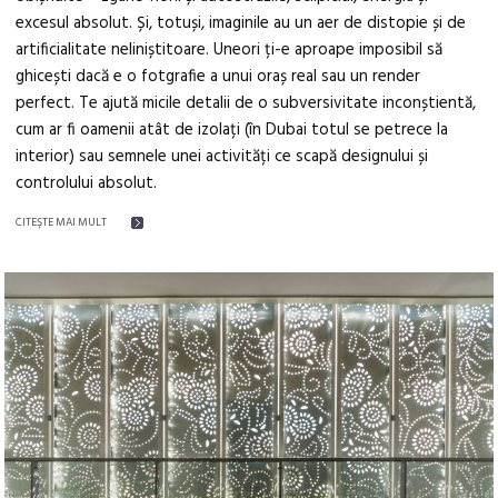
excesul absolut. Și, totuși, imaginile au un aer de distopie și de
artificialitate neliniștitoare. Uneori ți-e aproape imposibil să
ghicești dacă e o fotgrafie a unui oraș real sau un render
perfect. Te ajută micile detalii de o subversivitate inconștientă,
cum ar fi oamenii atât de izolați (în Dubai totul se petrece la
interior) sau semnele unei activități ce scapă designului și
controlului absolut.
CITEŞTE MAI MULT