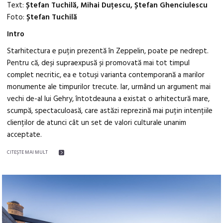
Text:
Ștefan Tuchilă, Mihai Duțescu, Ștefan Ghenciulescu
Foto:
Ștefan Tuchilă
Intro
Starhitectura e puțin prezentă în Zeppelin, poate pe nedrept.
Pentru că, deși supraexpusă și promovată mai tot timpul
complet necritic, ea e totuși varianta contemporană a marilor
monumente ale timpurilor trecute. Iar, urmând un argument mai
vechi de-al lui Gehry, întotdeauna a existat o arhitectură mare,
scumpă, spectaculoasă, care astăzi reprezină mai puțin intențiile
clienților de atunci cât un set de valori culturale unanim
acceptate.
CITEŞTE MAI MULT