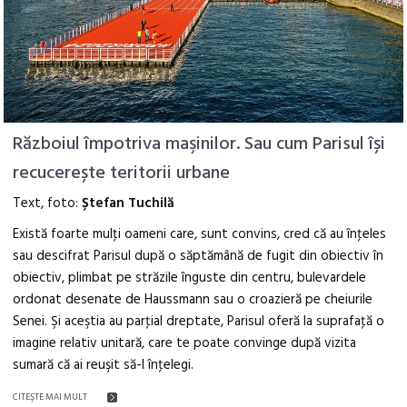
Războiul împotriva maşinilor. Sau cum Parisul își
recucerește teritorii urbane
Text, foto:
Ștefan Tuchilă
Există foarte mulţi oameni care, sunt convins, cred că au înţeles
sau descifrat Parisul după o săptămână de fugit din obiectiv în
obiectiv, plimbat pe străzile înguste din centru, bulevardele
ordonat desenate de Haussmann sau o croazieră pe cheiurile
Senei. Şi aceştia au parţial dreptate, Parisul oferă la suprafaţă o
imagine relativ unitară, care te poate convinge după vizita
sumară că ai reuşit să-l înţelegi.
CITEŞTE MAI MULT