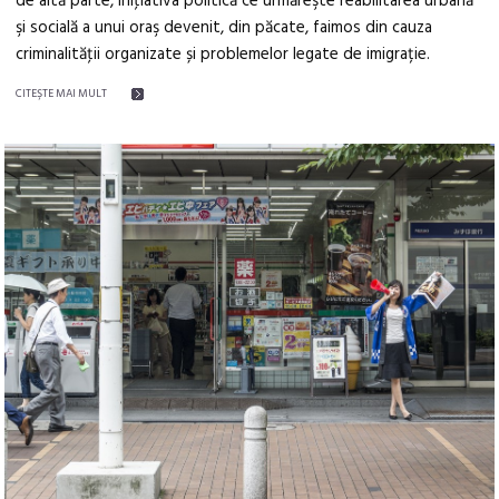
de altă parte, iniţiativa politică ce urmăreşte reabilitarea urbană
şi socială a unui oraş devenit, din păcate, faimos din cauza
criminalităţii organizate și problemelor legate de imigrație.
CITEŞTE MAI MULT