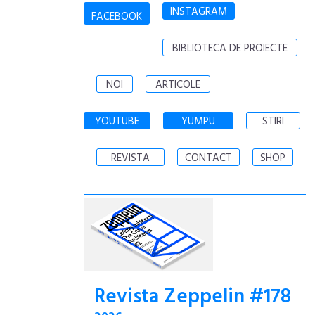
INSTAGRAM
FACEBOOK
BIBLIOTECA DE PROIECTE
NOI
ARTICOLE
YOUTUBE
YUMPU
STIRI
REVISTA
CONTACT
SHOP
Revista Zeppelin #178