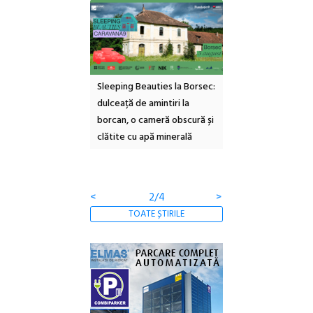
 Beauties la Borsec:
Festivalul Strada
Picasso inaugurează
 de amintiri la
Armenească #10: concerte,
Art Encounters. Tim
o cameră obscură și
ateliere și întâlniri în Grădina
va avea un nou spaț
cu apă minerală
Botanică
cultural dedicat art
contemporane, educ
comunității
<
3/4
>
TOATE ȘTIRILE