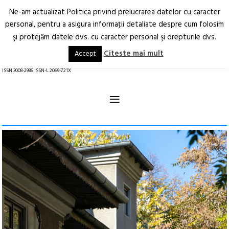
Ne-am actualizat Politica privind prelucrarea datelor cu caracter
Deschide
RO
EN
personal, pentru a asigura informaţii detaliate despre cum folosim
şi protejăm datele dvs. cu caracter personal şi drepturile dvs.
Arhitectură.
Oraș.
Societate.
Citeste mai mult
Accept
revistă online
ISSN 3008-2986 ISSN-L 2069-721X
≡