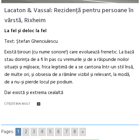
Lacaton & Vassal: Rezidență pentru persoane în
vârstă, Rixheim
La fel și deloc la fel
Text: Ștefan Ghenciulescu
Există birouri (cu nume sonore!) care evoluează frenetic. La bază
stau dorința de a fi în pas cu vremurile și de a răspunde noilor
situații și mijloace, frica legitimă de a se cantona într-un stil însă,
de multe ori, și obsesia de a rămâne vizibil și relevant, la modă,
de a nu-și pierde locul pe podium.
Dar există și extrema cealaltă
CITEŞTE MAI MULT
Pages:
1
2
3
4
5
6
7
8
»