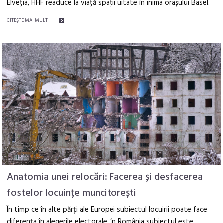
Elveția, HHF readuce la viață spații uitate în inima orașului Basel.
CITEŞTE MAI MULT
Anatomia unei relocări: Facerea și desfacerea
fostelor locuințe muncitorești
În timp ce în alte părți ale Europei subiectul locuirii poate face
diferența în alegerile electorale, în România subiectul este