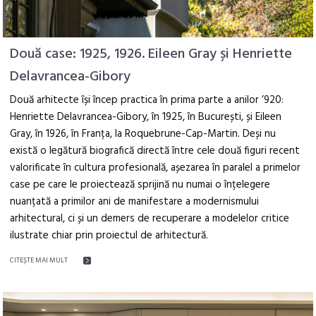
Două case: 1925, 1926. Eileen Gray și Henriette
Delavrancea-Gibory
Două arhitecte își încep practica în prima parte a anilor ’920:
Henriette Delavrancea-Gibory, în 1925, în București, și Eileen
Gray, în 1926, în Franța, la Roquebrune-Cap-Martin. Deși nu
există o legătură biografică directă între cele două figuri recent
valorificate în cultura profesională, așezarea în paralel a primelor
case pe care le proiectează sprijină nu numai o înțelegere
nuanțată a primilor ani de manifestare a modernismului
arhitectural, ci și un demers de recuperare a modelelor critice
ilustrate chiar prin proiectul de arhitectură.
CITEŞTE MAI MULT