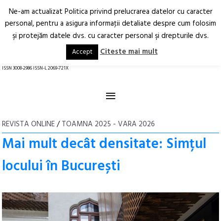
Ne-am actualizat Politica privind prelucrarea datelor cu caracter
Deschide
RO
EN
personal, pentru a asigura informaţii detaliate despre cum folosim
şi protejăm datele dvs. cu caracter personal şi drepturile dvs.
Arhitectură.
Oraș.
Societate.
Citeste mai mult
Accept
revistă online
ISSN 3008-2986 ISSN-L 2069-721X
≡
REVISTA ONLINE
/
TOAMNA 2025 - VARA 2026
Mai mult decât densitate: Simțul
locului în București