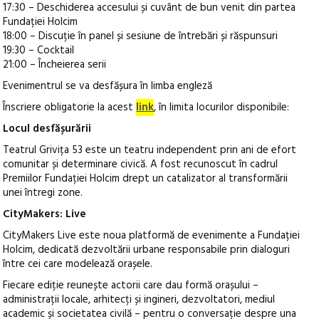
17:30 – Deschiderea accesului și cuvânt de bun venit din partea
Fundației Holcim
18:00 – Discuție în panel și sesiune de întrebări și răspunsuri
19:30 – Cocktail
21:00 – Încheierea serii
Evenimentrul se va desfășura în limba engleză
Înscriere obligatorie la acest
link
, în limita locurilor disponibile:
Locul desfășurării
Teatrul Grivița 53 este un teatru independent prin ani de efort
comunitar și determinare civică. A fost recunoscut în cadrul
Premiilor Fundației Holcim drept un catalizator al transformării
unei întregi zone.
CityMakers: Live
CityMakers Live este noua platformă de evenimente a Fundației
Holcim, dedicată dezvoltării urbane responsabile prin dialoguri
între cei care modelează orașele.
Fiecare ediție reunește actorii care dau formă orașului –
administrații locale, arhitecți și ingineri, dezvoltatori, mediul
academic și societatea civilă – pentru o conversație despre una