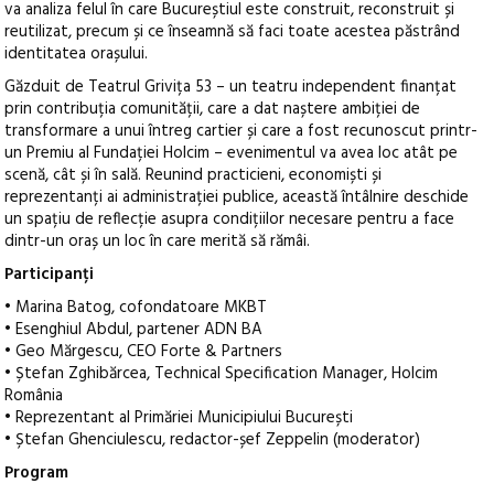
va analiza felul în care Bucureștiul este construit, reconstruit și
reutilizat, precum și ce înseamnă să faci toate acestea păstrând
identitatea orașului.
Găzduit de Teatrul Grivița 53 – un teatru independent finanțat
prin contribuția comunității, care a dat naștere ambiției de
transformare a unui întreg cartier și care a fost recunoscut printr-
un Premiu al Fundației Holcim – evenimentul va avea loc atât pe
scenă, cât și în sală. Reunind practicieni, economiști și
reprezentanți ai administrației publice, această întâlnire deschide
un spațiu de reflecție asupra condițiilor necesare pentru a face
dintr-un oraș un loc în care merită să rămâi.
Participanți
• Marina Batog, cofondatoare MKBT
• Esenghiul Abdul, partener ADN BA
• Geo Mărgescu, CEO Forte & Partners
• Ștefan Zghibărcea, Technical Specification Manager, Holcim
România
• Reprezentant al Primăriei Municipiului București
• Ștefan Ghenciulescu, redactor-șef Zeppelin (moderator)
Program