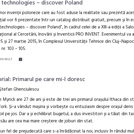
technologies – discover Poland
noi invenții poloneze care au fost aduse la realitate sau prezintă ace
ial vor fi prezentate într-un catalog distribuit gratuit, precum și în e
echnologies – discover Poland”, în cadrul celei de a XIII-a ediţii a Salo
aţional al Cercetãrii, Inovării şi Inventicii PRO INVENT. Evenimentul va 
25 și 27 martie 2015, în Complexul Universităţii Tehnice din Cluj–Napoc
 nr. 103 – 105.
MAI MULT
orial: Primarul pe care mi-l doresc
 Ștefan Ghenciulescu
 Myrick are 27 de ani și este de trei ani primarul orașului Ithaca din s
rk. Și-a vândut mașina și vorbește cu entuziasm despre orașul dens 
bil pe jos. Dar a și echilibrat bugetul, a dus investitori și a tăiat din tax
 său are cea mai mare creștere de joburi din stat.
 un fel de prejudecată care s-a înrădăcinat la noi, inclusiv în rândul mu