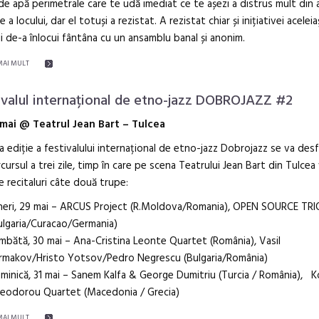
 de apă perimetrale care te udă imediat ce te așezi a distrus mult din
e a locului, dar el totuși a rezistat. A rezistat chiar și inițiativei aceleia
ii de-a înlocui fântâna cu un ansamblu banal și anonim.
MAI MULT
ivalul internațional de etno-jazz DOBROJAZZ #2
 mai @ Teatrul Jean Bart – Tulcea
 ediție a festivalului internațional de etno-jazz Dobrojazz se va des
cursul a trei zile, timp în care pe scena Teatrului Jean Bart din Tulcea
e recitaluri câte două trupe:
neri, 29 mai – ARCUS Project (R.Moldova/Romania), OPEN SOURCE TRI
ulgaria/Curacao/Germania)
mbătă, 30 mai – Ana-Cristina Leonte Quartet (România), Vasil
rmakov/Hristo Yotsov/Pedro Negrescu (Bulgaria/România)
minică, 31 mai – Sanem Kalfa & George Dumitriu (Turcia / România), 
eodorou Quartet (Macedonia / Grecia)
MAI MULT