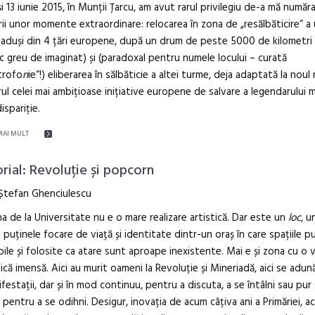
și 13 iunie 2015, în Munții Țarcu, am avut rarul privilegiu de-a mă număr
ii unor momente extraordinare: relocarea în zona de „resălbăticire“ a
 aduși din 4 țări europene, după un drum de peste 5000 de kilometri 
ic greu de imaginat) și (paradoxal pentru numele locului – curată
trofo
n
ie“!) eliberarea în sălbăticie a altei turme, deja adaptată la noul
rul celei mai ambițioase inițiative europene de salvare a legendarului 
ispariție.
MAI MULT
orial: Revoluție și popcorn
 Ștefan Ghenciulescu
a de la Universitate nu e o mare realizare artistică. Dar este un
loc
, u
 puținele focare de viață și identitate dintr-un oraș în care spațiile p
bile și folosite ca atare sunt aproape inexistente. Mai e și zona cu o 
ică imensă. Aici au murit oameni la Revoluție și Mineriadă, aici se adu
ifestații, dar și în mod continuu, pentru a discuta, a se întâlni sau pur 
 pentru a se odihni. Desigur, inovația de acum câțiva ani a Primăriei, a