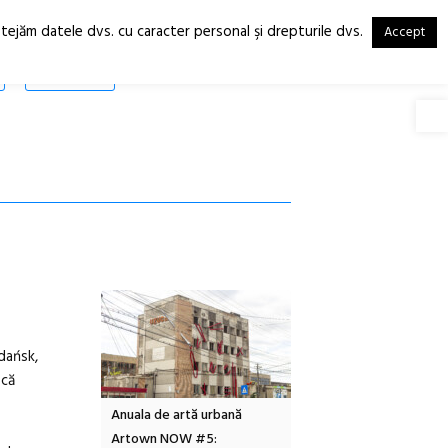
otejăm datele dvs. cu caracter personal şi drepturile dvs.
Accept
RO
EN
SHOP
Deschide
dańsk,
scă
n
Anuala de artă urbană
Festivalul Cinemascop
Sle
Artown NOW #5:
revine la Eforie Sud cu a IX-a
dul