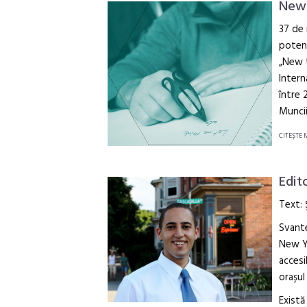
New 
37 de 
potenț
„New t
Intern
între 
Muncii
CITEŞTE 
Edit
Text:
Svante
New Yo
accesi
orașul
Există