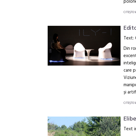
polone
CITEŞTE 
Edit
Text: 
Din ro
excent
inteli
care p
Viziun
manipu
și arti
CITEŞTE 
Elib
Text i