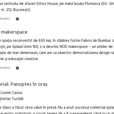
ul centrului de afaceri Ethos House, pe malul lacului Floreasca (Str. 
 nr. 212, București).
MAI MULT
 makerspace
n spațiu reconvertit de 650 mp, în clădirea fostei Fabrici de Bumbac 
ști, pe Splaiul Unirii 160, s-a deschis NOD makerspace – un atelier de l
ație de mari dimensiuni, care are ca obiectiv democratizarea design-ul
iei și educației creative.
MAI MULT
orial: Panoptes în oraș
 Cosmin Caciuc
Ștefan Tuchilă
 Glass a făcut ceva valuri în presă. Nu a avut succesul comercial așt
un motiv psihologic și social: teama de a fi supravegheat când nu-ți d