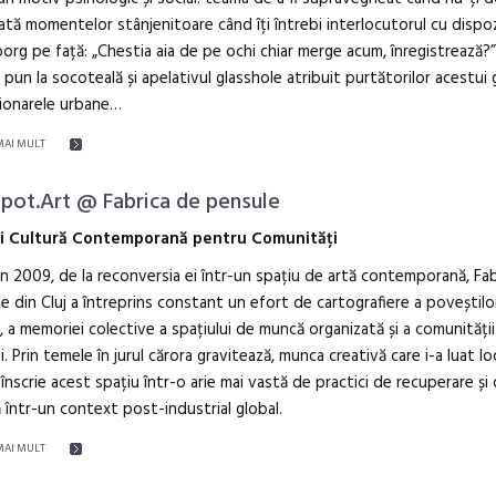
tă momentelor stânjenitoare când îți întrebi interlocutorul cu dispoz
org pe față: „Chestia aia de pe ochi chiar merge acum, înregistrează?”
 pun la socoteală și apelativul glasshole atribuit purtătorilor acestui
ționarele urbane…
MAI MULT
pot.Art @ Fabrica de pensule
și Cultură Contemporană pentru Comunități
in 2009, de la reconversia ei într-un spațiu de artă contemporană, Fa
e din Cluj a întreprins constant un efort de cartografiere a poveștilo
i, a memoriei colective a spațiului de muncă organizată și a comunității
lui. Prin temele în jurul cărora gravitează, munca creativă care i-a luat lo
 înscrie acest spațiu într-o arie mai vastă de practici de recuperare și 
 într-un context post-industrial global.
MAI MULT