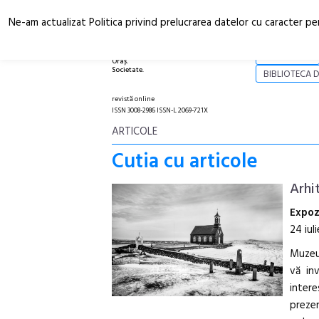
Ne-am actualizat Politica privind prelucrarea datelor cu caracter pe
Arhitectură.
NOI
Oraș.
Societate.
BIBLIOTECA D
revistă online
ISSN 3008-2986 ISSN-L 2069-721X
ARTICOLE
Cutia cu articole
Arhi
Expoz
24 iul
Muzeul
vă inv
intere
prezen