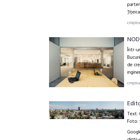
parter
Țițeica
CITEŞTE 
NOD
Într-u
Bucure
de cre
inginer
CITEŞTE 
Edit
Text:
Foto: 
Google
dintr-