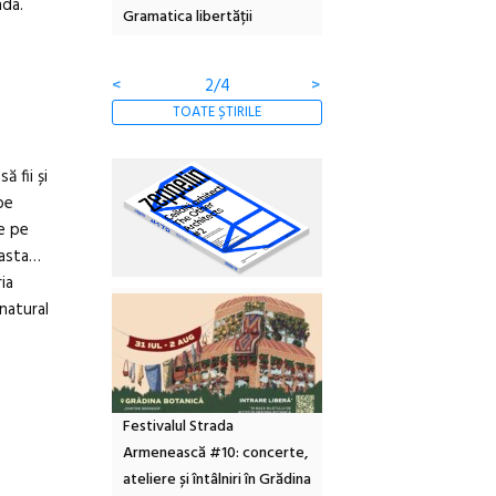
nda.
Gramatica libertății
ediție
bor
clă
<
3/4
>
TOATE ȘTIRILE
ă fii și
pe
le pe
 asta…
ia
 natural
Festivalul Strada
Armenească #10: concerte,
ateliere și întâlniri în Grădina