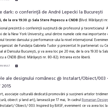
he dark: o conferință de André Lepecki la București
, de la ora 19:30
@
Sala Stere Popescu a CNDB
(Blvd. Mărășești nr
onal prezintă o conferință susținută de profesorul și teoreticianul 
i de la New York University, unul dintre numele cele mai importante 
ul teoriei dansului și performance-ului la nivel internațional. Evenime
rganizat de Fundația Gabriela Tudor și prezentat în parteneriat cu C
al al Dansului București, și va avea loc pe 20 mai, de la ora 19:30 la Sal
u a CNDB (Blvd. Mărășești nr. 80-82). Intrarea este liberă.
MAI MULT
ele ale designului românesc @ Instalart/Obiect/003 
 2015
art, asociație culturală dedicată promovării și susținerii artelor tridime
tură, obiect și land art), lansează pe 17 mai, în cadrul
Romanian Desig
 Instalart/ Obiect/ 003. Inspired by BASF, eveniment ce va avea loc la