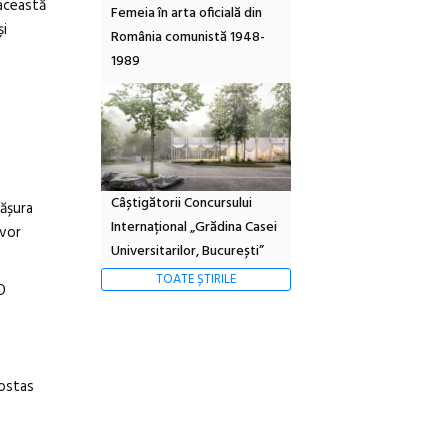
 această
Femeia în arta oficială din
și
România comunistă 1948-
1989
Câștigătorii Concursului
fășura
Internațional „Grădina Casei
 vor
Universitarilor, București”
TOATE ȘTIRILE
O
Kostas