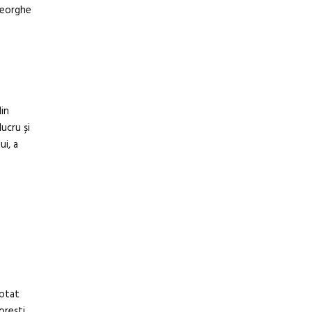
Gheorghe
din
ucru și
ui, a
eptat
orești,