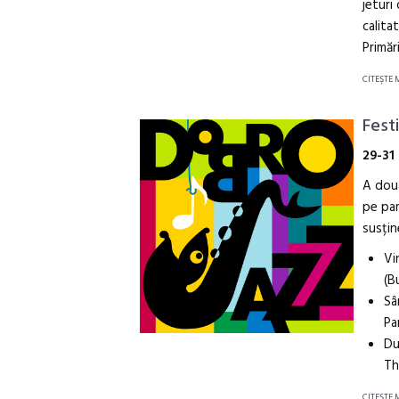
jeturi
calitat
Primăr
CITEŞTE 
Fest
29-31
A doua
pe par
susțin
Vi
(B
Sâ
Pa
Du
Th
CITEŞTE 