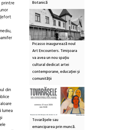
Botanică
a printre
 unor
(efort
 mediu,
mamifer
Picasso inaugurează noul
Art Encounters. Timișoara
va avea un nou spațiu
cultural dedicat artei
contemporane, educației și
comunității
nul din
ublice
valoare
nă lumea
și
Tovarășele sau
cele
emanciparea prin muncă.