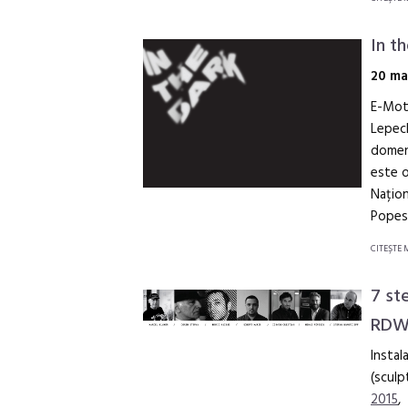
In t
20 mai
E-Moti
Lepeck
domeni
este o
Națion
Popesc
CITEŞTE 
7 st
RDW
Instal
(sculp
2015
,