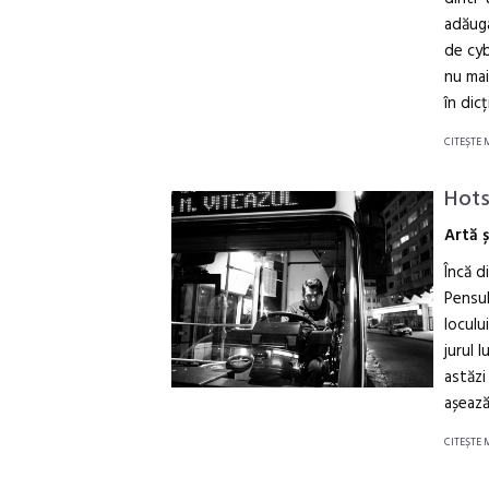
adăuga
de cyb
nu mai
în dic
CITEŞTE 
Hots
Artă 
Încă d
Pensul
loculu
jurul 
astăzi
așează
CITEŞTE 