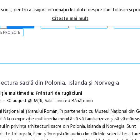
rsonal, pentru a asigura informaţii detaliate despre cum folosim şi pr
Citeste mai mult
ARTICOLE
STIRI
REVISTA PRINT
CONTACT
E PROIECTE
tectura sacră din Polonia, Islanda și Norvegia
iție multimedia: Frânturi de rugăciuni
ie – 30 august @ MȚR, Sala Tancred Bănăţeanu
 Național al Țăranului Român, în parteneriat cu Muzeul Național din G
ită la o expoziție multimedia menită să vă familiarizeze și să vă mărea
sul în privința arhitecturii sacre din Polonia, Islanda și Norvegia. Sunt
Open Call – Local Desig
tate fotografii, filme și înregistrări audio din clădirile selectate: altare
Awards 2026