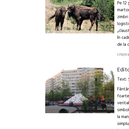
Pe 12 
martor
zimbri
logist
„claus
în cad
de la d
CITEŞTE 
Edit
Text:
Fântân
foarte
verita
simbol
la man
simplu