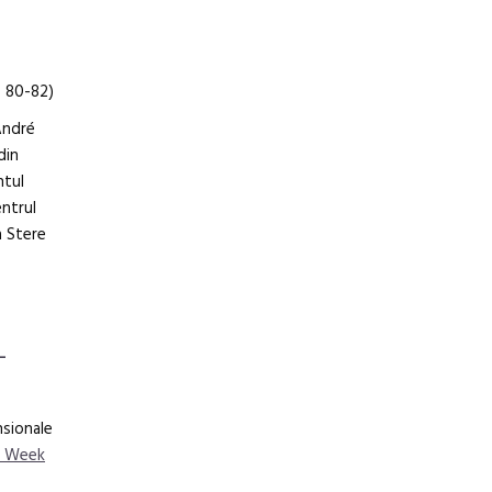
. 80-82)
André
din
ntul
entrul
a Stere
–
nsionale
n Week