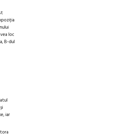
st
xpoziția
nului
avea loc
a, B-dul
tatul
și
e, iar
ltora