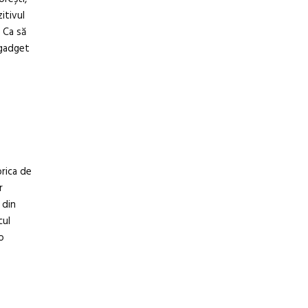
itivul
 Ca să
 gadget
brica de
r
 din
cul
o