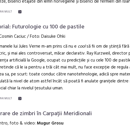
ze, biserici etajate din lemn norvegiene și biserici de fermieri din Isla
MAI MULT
orial: Futurologie cu 100 de pastile
Cosmin Caciuc / Foto: Daisuke Ohki
manele lui Jules Verne m-am prins că nu e
cool
să fii om de știință fără s
ric, și mai ales controversat, măcar declarativ. Ray Kurzweil, director 
gența artificială la Google, ocupat cu predicțiile și cu cele 100 de pasti
retinde că le ia pentru a trăi cât mai mult, nu face excepție de regula
ea sa, pe scurt: toate conduc către nanotehnologie, adică spre mater
lată la nivel de atom astfel încât să poată fi anulate granițele dintre
ficial chiar la nivelul țesutului uman.
MAI MULT
erare de zimbri în Carpații Meridionali
ntro, foto & video:
Mugur Grosu