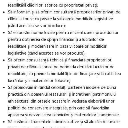
reabilitării clădirilor istorice cu proprietari privați;
Să informăm și să oferim consultanță proprietarilor privați de
clădiri istorice cu privire la viitoarele modificări legislative
(când acestea se vor produce);
Să elaborăm norme locale pentru eficientizarea procedurilor
pentru obținerea de sprijin financiar și a lucrărilor de
reabilitare și modernizare în baza viitoarelor modificări
legislative (când acestea se vor produce);
Să oferim consultanță tehnică și financiară proprietarilor
privați de clădiri istorice pe perioada derulării lucrărilor de
reabilitare, cu privire la modalitățile de finanțare și la calitatea
lucrărilor și a materialelor folosite;
Să promovăm în rândul celorlalți parteneri modele de bună
practică din domeniul restaurării și întreținerii patrimoniului
arhitectural din orașele noastre în vederea elaborării unor
politici de conservare integrate, prin care să favorizăm
aplicarea și dezvoltarea tehnicilor și materialelor tradiționale.
Să creăm instrumentele administrative și să alocăm resursele