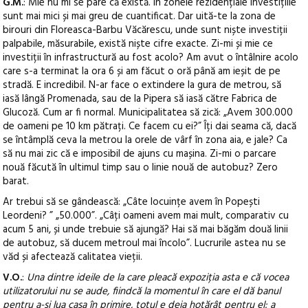
G.M.
: Mie nu mi se pare că există. În zonele rezidențiale investițiile
sunt mai mici și mai greu de cuantificat. Dar uită-te la zona de
birouri din Floreasca-Barbu Văcărescu, unde sunt niște investiții
palpabile, măsurabile, există niște cifre exacte. Zi-mi și mie ce
investiții în infrastructură au fost acolo? Am avut o întâlnire acolo
care s-a terminat la ora 6 și am făcut o oră până am ieșit de pe
stradă. E incredibil. N-ar face o extindere la gura de metrou, să
iasă lângă Promenada, sau de la Pipera să iasă către Fabrica de
Glucoză. Cum ar fi normal. Municipalitatea să zică: „Avem 300.000
de oameni pe 10 km pătrați. Ce facem cu ei?” Îți dai seama că, dacă
se întâmplă ceva la metrou la orele de vârf în zona aia, e jale? Ca
să nu mai zic că e imposibil de ajuns cu mașina. Zi-mi o parcare
nouă făcută în ultimul timp sau o linie nouă de autobuz? Zero
barat.
Ar trebui să se gândească: „Câte locuințe avem în Popești
Leordeni? ” „50.000”. „Câți oameni avem mai mult, comparativ cu
acum 5 ani, și unde trebuie să ajungă? Hai să mai băgăm două linii
de autobuz, să ducem metroul mai încolo”. Lucrurile astea nu se
văd și afectează calitatea vieții.
V.O.
:
Una dintre ideile de la care pleacă expoziția asta e că vocea
utilizatorului nu se aude, fiindcă la momentul în care el dă banul
pentru a-și lua casa în primire, totul e deja hotărât pentru el: a