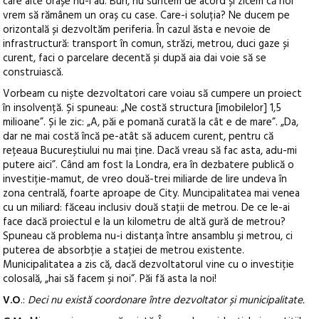
care alte orașe nu-l au. Bun, nu suntem de acord și zicem că noi
vrem să rămânem un oraș cu case. Care-i soluția? Ne ducem pe
orizontală și dezvoltăm periferia. În cazul ăsta e nevoie de
infrastructură: transport în comun, străzi, metrou, duci gaze și
curent, faci o parcelare decentă și după aia dai voie să se
construiască.
Vorbeam cu niște dezvoltatori care voiau să cumpere un proiect
în insolvență. Și spuneau: „Ne costă structura [imobilelor] 1,5
milioane”. Și le zic: „A, păi e pomană curată la cât e de mare”. „Da,
dar ne mai costă încă pe-atât să aducem curent, pentru că
rețeaua Bucureștiului nu mai ține. Dacă vreau să fac asta, adu-mi
putere aici”. Când am fost la Londra, era în dezbatere publică o
investiție-mamut, de vreo două-trei miliarde de lire undeva în
zona centrală, foarte aproape de City. Muncipalitatea mai venea
cu un miliard: făceau inclusiv două stații de metrou. De ce le-ai
face dacă proiectul e la un kilometru de altă gură de metrou?
Spuneau că problema nu-i distanța între ansamblu și metrou, ci
puterea de absorbție a stației de metrou existente.
Municipalitatea a zis că, dacă dezvoltatorul vine cu o investiție
colosală, „hai să facem și noi”. Păi fă asta la noi!
V.O
.:
Deci nu există coordonare între dezvoltator și municipalitate.