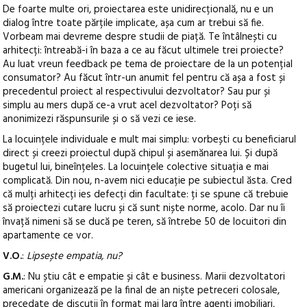
De foarte multe ori, proiectarea este unidirecțională, nu e un
dialog între toate părțile implicate, așa cum ar trebui să fie.
Vorbeam mai devreme despre studii de piață. Te întâlnești cu
arhitecți: întreabă-i în baza a ce au făcut ultimele trei proiecte?
Au luat vreun feedback pe tema de proiectare de la un potențial
consumator? Au făcut într-un anumit fel pentru că așa a fost și
precedentul proiect al respectivului dezvoltator? Sau pur și
simplu au mers după ce-a vrut acel dezvoltator? Poți să
anonimizezi răspunsurile și o să vezi ce iese.
La locuințele individuale e mult mai simplu: vorbești cu beneficiarul
direct și creezi proiectul după chipul și asemănarea lui. Și după
bugetul lui, bineînțeles. La locuințele colective situația e mai
complicată. Din nou, n-avem nici educație pe subiectul ăsta. Cred
că mulți arhitecți ies defecți din facultate: ți se spune că trebuie
să proiectezi cutare lucru și că sunt niște norme, acolo. Dar nu îi
învață nimeni să se ducă pe teren, să întrebe 50 de locuitori din
apartamente ce vor.
V.O.
:
Lipsește empatia, nu?
G.M.
: Nu știu cât e empatie și cât e business. Marii dezvoltatori
americani organizează pe la final de an niște petreceri colosale,
precedate de discuții în format mai larg între agenți imobiliari,