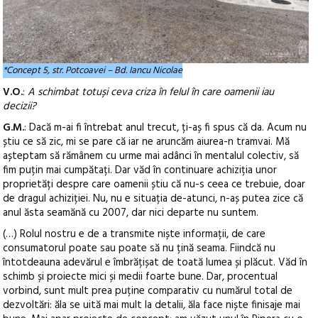
*Concept 5, str. Potcoavei – Bd. Iancu Nicolae
V.O.
:
A schimbat totuși ceva criza în felul în care oamenii iau
decizii?
G.M.
: Dacă m-ai fi întrebat anul trecut, ți-aș fi spus că da. Acum nu
știu ce să zic, mi se pare că iar ne aruncăm aiurea-n tramvai. Mă
așteptam să rămânem cu urme mai adânci în mentalul colectiv, să
fim puțin mai cumpătați. Dar văd în continuare achiziția unor
proprietăți despre care oamenii știu că nu-s ceea ce trebuie, doar
de dragul achiziției. Nu, nu e situația de-atunci, n-aș putea zice că
anul ăsta seamănă cu 2007, dar nici departe nu suntem.
(…) Rolul nostru e de a transmite niște informații, de care
consumatorul poate sau poate să nu țină seama. Fiindcă nu
întotdeauna adevărul e îmbrățișat de toată lumea și plăcut. Văd în
schimb și proiecte mici și medii foarte bune. Dar, procentual
vorbind, sunt mult prea puține comparativ cu numărul total de
dezvoltări: ăla se uită mai mult la detalii, ăla face niște finisaje mai