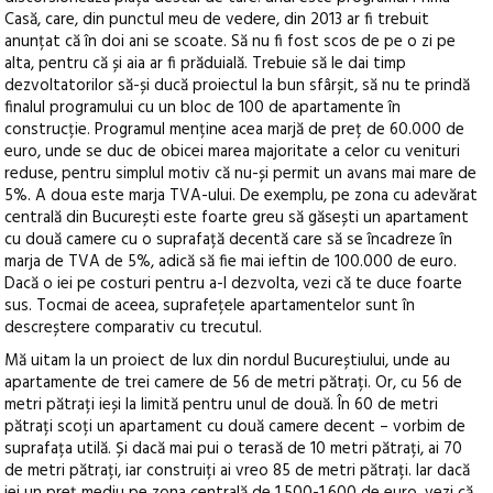
Casă, care, din punctul meu de vedere, din 2013 ar fi trebuit
anunțat că în doi ani se scoate. Să nu fi fost scos de pe o zi pe
alta, pentru că și aia ar fi prăduială. Trebuie să le dai timp
dezvoltatorilor să-și ducă proiectul la bun sfârșit, să nu te prindă
finalul programului cu un bloc de 100 de apartamente în
construcție. Programul menține acea marjă de preț de 60.000 de
euro, unde se duc de obicei marea majoritate a celor cu venituri
reduse, pentru simplul motiv că nu-și permit un avans mai mare de
5%. A doua este marja TVA-ului. De exemplu, pe zona cu adevărat
centrală din București este foarte greu să găsești un apartament
cu două camere cu o suprafață decentă care să se încadreze în
marja de TVA de 5%, adică să fie mai ieftin de 100.000 de euro.
Dacă o iei pe costuri pentru a-l dezvolta, vezi că te duce foarte
sus. Tocmai de aceea, suprafețele apartamentelor sunt în
descreștere comparativ cu trecutul.
Mă uitam la un proiect de lux din nordul Bucureștiului, unde au
apartamente de trei camere de 56 de metri pătrați. Or, cu 56 de
metri pătrați ieși la limită pentru unul de două. În 60 de metri
pătrați scoți un apartament cu două camere decent – vorbim de
suprafața utilă. Și dacă mai pui o terasă de 10 metri pătrați, ai 70
de metri pătrați, iar construiți ai vreo 85 de metri pătrați. Iar dacă
iei un preț mediu pe zona centrală de 1.500-1.600 de euro, vezi că