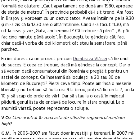
formulă de căutare: „Caut apartament de după anii 1980, aproape
de stația de metrou”. În provincie probabil că-i alt trend. Am fost
în Brașov și vorbeam cu un dezvoltator. Aveam întâlnire pe la 9.30
și mi-a zis că la 12.30 are o altă întâlnire. Când s-a făcut 11.30, mă
uit la ceas și zic: „Gata, am terminat? Că trebuie să pleci”. „A, păi
fac cinci minute până acolo”. În București, te gândești cât faci,
chiar dacă-i vorba de doi kilometri: cât stau la semafoare, până
parchez…
Eu îmi doresc ca un proiect precum
Dumbrava Vlăsiei
să fie unul
de succes. E ceea ce trebuie, dacă mă gândesc la concept. Dar o
să vedem dacă consumatorul din România e pregătit pentru un
astfel de concept. Ce înseamnă să locuiești la 20 sau 30 de
kilometri de București? Pierzi ceva timp. Poate am însă o meserie
liberală și nu trebuie să fiu la ora 9 la birou, poți să fiu ori la 7, ori la
10 și să scap de orele de vârf. Dar să stau la o casă, în mijlocul
pădurii, genul ăsta de enclavă de locuire în afara orașului. La o
anumită vârstă, poate reprezenta o soluție.
V.O.
:
Cum ai intrat în zona asta de vânzări: segmentul medium
high?
G.M.
: În 2005-2007 am făcut doar investiții și terenuri. În 2007 mi-