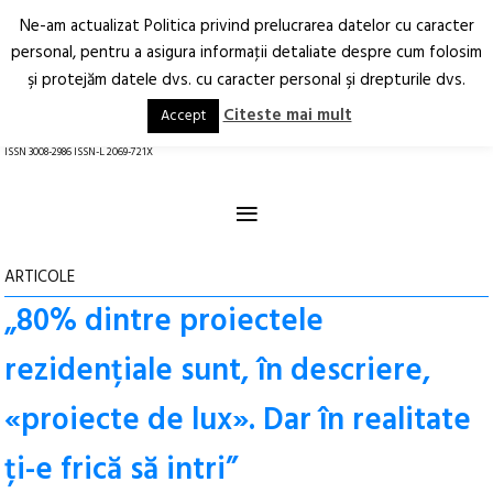
Ne-am actualizat Politica privind prelucrarea datelor cu caracter
Deschide
RO
EN
personal, pentru a asigura informaţii detaliate despre cum folosim
şi protejăm datele dvs. cu caracter personal şi drepturile dvs.
Arhitectură.
Oraș.
Societate.
Citeste mai mult
Accept
revistă online
ISSN 3008-2986 ISSN-L 2069-721X
≡
ARTICOLE
„80% dintre proiectele
rezidențiale sunt, în descriere,
«proiecte de lux». Dar în realitate
ți-e frică să intri”