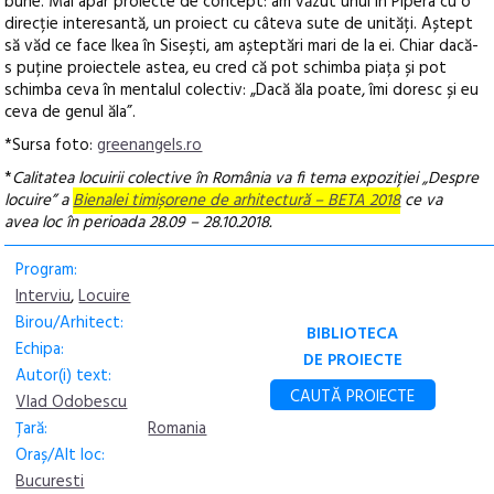
bune. Mai apar proiecte de concept: am văzut unul în Pipera cu o
direcție interesantă, un proiect cu câteva sute de unități. Aștept
să văd ce face Ikea în Sisești, am așteptări mari de la ei. Chiar dacă-
s puține proiectele astea, eu cred că pot schimba piața și pot
schimba ceva în mentalul colectiv: „Dacă ăla poate, îmi doresc și eu
ceva de genul ăla”.
*Sursa foto:
greenangels.ro
*
Calitatea locuirii colective în România va fi tema expoziției „Despre
locuire” a
Bienalei timișorene de arhitectură – BETA 2018
ce va
avea loc în perioada 28.09 – 28.10.2018.
Program:
Interviu
,
Locuire
Birou/Arhitect:
BIBLIOTECA
Echipa:
DE PROIECTE
Autor(i) text:
CAUTĂ PROIECTE
Vlad Odobescu
Țară:
Romania
Oraș/Alt loc:
Bucuresti