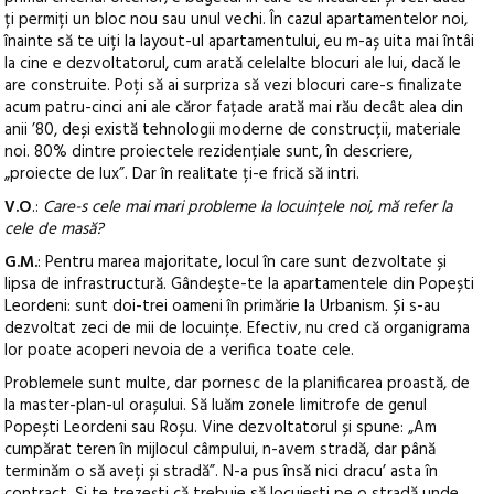
ți permiți un bloc nou sau unul vechi. În cazul apartamentelor noi,
înainte să te uiți la layout-ul apartamentului, eu m-aș uita mai întâi
la cine e dezvoltatorul, cum arată celelalte blocuri ale lui, dacă le
are construite. Poți să ai surpriza să vezi blocuri care-s finalizate
acum patru-cinci ani ale căror fațade arată mai rău decât alea din
anii ’80, deși există tehnologii moderne de construcții, materiale
noi. 80% dintre proiectele rezidențiale sunt, în descriere,
„proiecte de lux”. Dar în realitate ți-e frică să intri.
V.O
.:
Care-s cele mai mari probleme la locuințele noi, mă refer la
cele de masă?
G.M.
: Pentru marea majoritate, locul în care sunt dezvoltate și
lipsa de infrastructură. Gândește-te la apartamentele din Popești
Leordeni: sunt doi-trei oameni în primărie la Urbanism. Și s-au
dezvoltat zeci de mii de locuințe. Efectiv, nu cred că organigrama
lor poate acoperi nevoia de a verifica toate cele.
Problemele sunt multe, dar pornesc de la planificarea proastă, de
la master-plan-ul orașului. Să luăm zonele limitrofe de genul
Popești Leordeni sau Roșu. Vine dezvoltatorul și spune: „Am
cumpărat teren în mijlocul câmpului, n-avem stradă, dar până
terminăm o să aveți și stradă”. N-a pus însă nici dracu’ asta în
contract. Și te trezești că trebuie să locuiești pe o stradă unde,