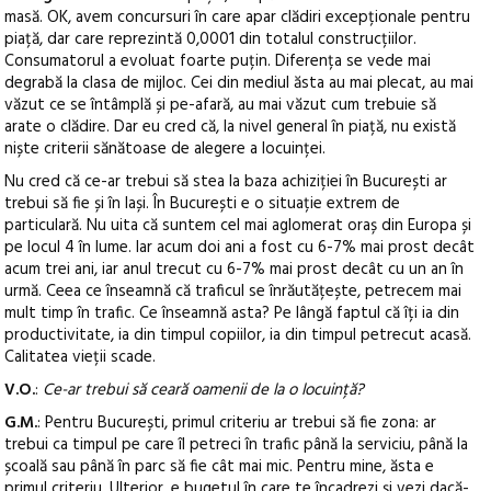
masă. OK, avem concursuri în care apar clădiri excepționale pentru
piață, dar care reprezintă 0,0001 din totalul construcțiilor.
Consumatorul a evoluat foarte puțin. Diferența se vede mai
degrabă la clasa de mijloc. Cei din mediul ăsta au mai plecat, au mai
văzut ce se întâmplă și pe-afară, au mai văzut cum trebuie să
arate o clădire. Dar eu cred că, la nivel general în piață, nu există
niște criterii sănătoase de alegere a locuinței.
Nu cred că ce-ar trebui să stea la baza achiziției în București ar
trebui să fie și în Iași. În București e o situație extrem de
particulară. Nu uita că suntem cel mai aglomerat oraș din Europa și
pe locul 4 în lume. Iar acum doi ani a fost cu 6-7% mai prost decât
acum trei ani, iar anul trecut cu 6-7% mai prost decât cu un an în
urmă. Ceea ce înseamnă că traficul se înrăutățește, petrecem mai
mult timp în trafic. Ce înseamnă asta? Pe lângă faptul că îți ia din
productivitate, ia din timpul copiilor, ia din timpul petrecut acasă.
Calitatea vieții scade.
V.O.
:
Ce-ar trebui să ceară oamenii de la o locuință?
G.M.
: Pentru București, primul criteriu ar trebui să fie zona: ar
trebui ca timpul pe care îl petreci în trafic până la serviciu, până la
școală sau până în parc să fie cât mai mic. Pentru mine, ăsta e
primul criteriu. Ulterior, e bugetul în care te încadrezi și vezi dacă-