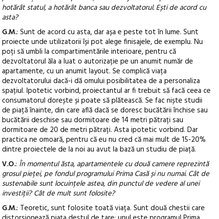
hotărât statul, a hotărât banca sau dezvoltatorul. Ești de acord cu
asta?
G.M.
: Sunt de acord cu asta, dar așa e peste tot în lume. Sunt
proiecte unde utilizatorii își pot alege finisajele, de exemplu. Nu
poți să umbli la compartimentările interioare, pentru că
dezvoltatorul ăla a luat o autorizație pe un anumit număr de
apartamente, cu un anumit layout. Se complică viața
dezvoltatorului dacă-i dă omului posibilitatea de a personaliza
spațiul. Ipotetic vorbind, proiectantul ar fi trebuit să facă ceea ce
consumatorul dorește și poate să plătească. Se fac niște studii
de piață înainte, din care află dacă se doresc bucătării închise sau
bucătării deschise sau dormitoare de 14 metri pătrați sau
dormitoare de 20 de metri pătrați. Asta ipotetic vorbind. Dar
practica ne omoară, pentru că eu nu cred că mai mult de 15-20%
dintre proiectele de la noi au avut la bază un studiu de piață.
V.O.
:
În momentul ăsta, apartamentele cu două camere reprezintă
grosul pieței, pe fondul programului Prima Casă și nu numai. Cât de
sustenabile sunt locuințele astea, din punctul de vedere al unei
investiții? Cât de mult sunt folosite?
G.M.
: Teoretic, sunt folosite toată viața. Sunt două chestii care
distorsionează piața destul de tare: unul este programul Prima