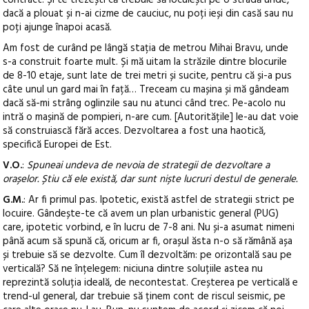
dacă a plouat și n-ai cizme de cauciuc, nu poți ieși din casă sau nu
poți ajunge înapoi acasă.
Am fost de curând pe lângă stația de metrou Mihai Bravu, unde
s-a construit foarte mult. Și mă uitam la străzile dintre blocurile
de 8-10 etaje, sunt late de trei metri și sucite, pentru că și-a pus
câte unul un gard mai în față… Treceam cu mașina și mă gândeam
dacă să-mi strâng oglinzile sau nu atunci când trec. Pe-acolo nu
intră o mașină de pompieri, n-are cum. [Autoritățile] le-au dat voie
să construiască fără acces. Dezvoltarea a fost una haotică,
specifică Europei de Est.
V.O.
:
Spuneai undeva de nevoia de strategii de dezvoltare a
orașelor. Știu că ele există, dar sunt niște lucruri destul de generale.
G.M.
: Ar fi primul pas. Ipotetic, există astfel de strategii strict pe
locuire. Gândește-te că avem un plan urbanistic general (PUG)
care, ipotetic vorbind, e în lucru de 7-8 ani. Nu și-a asumat nimeni
până acum să spună că, oricum ar fi, orașul ăsta n-o să rămână așa
și trebuie să se dezvolte. Cum îl dezvoltăm: pe orizontală sau pe
verticală? Să ne înțelegem: niciuna dintre soluțiile astea nu
reprezintă soluția ideală, de necontestat. Creșterea pe verticală e
trend-ul general, dar trebuie să ținem cont de riscul seismic, pe