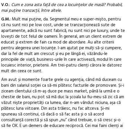
V.O.
:
Cum e zona asta față de cea a locuințelor de masă? Probabil,
mai puține tranzacții, între altele.
G.M.
: Mult mai puține, da. Segmentul meu e super-mișto, pentru
că nu sunt nici pe low cost, unde se tranzacționează sute de
apartamente, adică nu sunt fabrică, nu sunt nici pe luxury, unde te
lovești de tot felul de oameni. În general, am un client extrem de
educat și extrem de fain ca mod de abordare. Au alte criterii
pentru alegerea unei locuințe. I-am ajutat pe mulți să-și cumpere,
dar la fel de mult am crescut și eu pe lângă ei, văzându-le
principiile de viață, business-urile în care activează, modul în care
locuiesc interior, prietenii. Am trei-patru clienți cărora le datorez
mult din ceea ce sunt.
Am avut și momente foarte grele cu agenția, când mă duceam cu
bani din salariul soției ca să-mi plătesc facturile de promovare. Și-i
ziceam clientului că m-aș duce pe mass market, până la urmă e o
chestie de bani, nu pot să mă duc la școala lui fiu-meu să zic că am
văzut niște proprietăți ca lumea, dar n-am vândut niciuna, așa că
plătesc luna viitoare. Din asta trăiesc, nu fac altceva. Și-mi
spuneau să continui, că dacă o să fac asta și o să acord
consultanță corectă și să spun „nu” când trebuie, o să cresc și-o
să fie OK. E un demers de educare reciprocă. Cei mai faini clienți ai