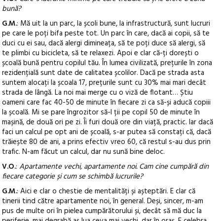
bună?
G.M.
: Mă uit la un parc, la școli bune, la infrastructură, sunt lucruri
pe care le poți bifa peste tot. Un parc în care, dacă ai copii, să te
duci cu ei sau, dacă alergi dimineața, să te poți duce să alergi, să
te plimbi cu bicicleta, să te relaxezi. Apoi e clar că-ți dorești o
școală bună pentru copilul tău. În lumea civilizată, prețurile în zona
rezidențială sunt date de calitatea școlilor. Dacă pe strada asta
suntem alocați la școala 17, prețurile sunt cu 30% mai mari decât
strada de lângă. La noi mai merge cu o viză de flotant… Știu
oameni care fac 40-50 de minute în fiecare zi ca să-și aducă copiii
la școală. Mi se pare îngrozitor să-l ții pe copil 50 de minute în
mașină, de două ori pe zi. Îi furi două ore din viață, practic. Iar dacă
faci un calcul pe opt ani de școală, s-ar putea să constați că, dacă
trăiește 80 de ani, a prins efectiv vreo 60, că restul s-au dus prin
trafic. N-am făcut un calcul, dar nu sună bine deloc.
V.O.
:
Apartamente vechi, apartamente noi. Cam cine cumpără din
fiecare categorie și cum se schimbă lucrurile?
G.M.
: Aici e clar o chestie de mentalități și așteptări. E clar că
tinerii tind către apartamente noi, în general. Deși, sincer, m-am
pus de multe ori în pielea cumpărătorului și, decât să mă duc la
periferie, mai degrabă aș lua ceva mai vechi, dar în oraș. E celebra