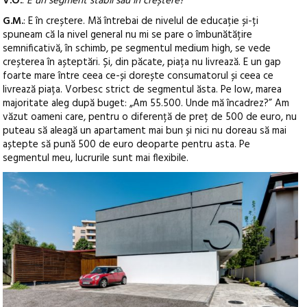
V.O.
:
E un segment stabil sau în creștere?
G.M.
: E în creștere. Mă întrebai de nivelul de educație și-ți
spuneam că la nivel general nu mi se pare o îmbunătățire
semnificativă, în schimb, pe segmentul medium high, se vede
creșterea în așteptări. Și, din păcate, piața nu livrează. E un gap
foarte mare între ceea ce-și dorește consumatorul și ceea ce
livrează piața. Vorbesc strict de segmentul ăsta. Pe low, marea
majoritate aleg după buget: „Am 55.500. Unde mă încadrez?” Am
văzut oameni care, pentru o diferență de preț de 500 de euro, nu
puteau să aleagă un apartament mai bun și nici nu doreau să mai
aștepte să pună 500 de euro deoparte pentru asta. Pe
segmentul meu, lucrurile sunt mai flexibile.