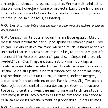
arhitecți, constructori și așa mai departe. Vin mai mulți arhitecți și
dau o anumită direcție viitoarelor proiecte. Lucru care la noi nu se
întâmplă și nici nu văd să se schimbe foarte curând. E un proces
ce presupune să fii deschis, să înțelegi.
V.O.
:
Există un gap între orașele mari și cele mici. Se mărește sau se
micșorează?
G.M.
: Cunosc foarte puține lucruri în afara Bucureștiului. Mă uit
doar la nivel informativ, dar nu pot spune că urmăresc piața. Cred
că gap-ul e din ce în ce mai mare. Au scos cei de la Banca Mondială
un studiu foarte interesant acum două luni, referitor la migrația în
interiorul țării. Acolo se vedea că gap-ul se mărește între orașele
„vedetă” gen Cluj, Timișoara, București și – mai nou – Iași, și
celelalte orașe. Cele mari efectiv seacă celelalte orașe de resursă
umană. Pe de altă parte, e normal, fiindcă toți ne dorim mai bine,
toți ne dorim să avem un teatru, un cinema, unde să mergem,
lucruri care în orașele mici nu există. Până la urmă, Cluj, Timișoara și
București au fost dintotdeauna destinații extrem de atractive:
toate sunt centre universitare mari și mare parte dintre studenții
care merg la studii acolo rămân să lucreze tot acolo. Mă gândesc
că în Baia Mare nu rămâne nimeni, deși probabil e un oraș frumos.
V.O.
:
Care-s lucrurile minime pe care trebuie să ți le ofere o zonă