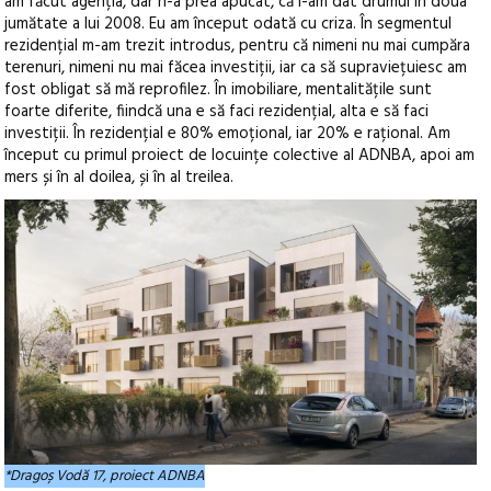
am făcut agenția, dar n-a prea apucat, că i-am dat drumul în doua
jumătate a lui 2008. Eu am început odată cu criza. În segmentul
rezidențial m-am trezit introdus, pentru că nimeni nu mai cumpăra
terenuri, nimeni nu mai făcea investiții, iar ca să supraviețuiesc am
fost obligat să mă reprofilez. În imobiliare, mentalitățile sunt
foarte diferite, fiindcă una e să faci rezidențial, alta e să faci
investiții. În rezidențial e 80% emoțional, iar 20% e rațional. Am
început cu primul proiect de locuințe colective al ADNBA, apoi am
mers și în al doilea, și în al treilea.
*Dragoș Vodă 17, proiect ADNBA