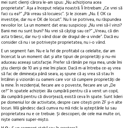
mei sunt clienți cărora le-am spus: „Nu achiziționa acea
proprietate”. Așa a început relația noastră. Îi întrebam: „Ce vrei să
faci cu ea?” „Păi vreau să locuiesc”. Și le ziceam: „Nu. E OK ca
investiție, dar nu e OK de locuit”. Nu li se potrivea, nu răspundea
nevoilor lor. La un moment dat erau suspicioși: „Nu vrei să-l vinzi?
Banii mei nu sunt buni? Nu vrei să câștigi sau ce?” „Vreau, că din
asta trăiesc, dar nu-ți vând doar de dragul de-a vinde”. Dacă eu
consider că nu i se potrivește proprietatea, nu i-o vând.
E un segment fain. Nu e la fel de profitabil ca celelalte, dar am
încercat la un moment dat și alte tipuri de proprietăți și nu-mi
aduceau aceeași satisfacție. Prefer să rămân pe nișa mea, unde îmi
știu clienții de 10 ani și mie îmi place. Dacă m-ai întreba ce-aș vrea
să fac de dimineața până seara, aș spune că aș vrea să stau în
întâlniri și vizionări cu oameni care vor să cumpere proprietăți de
la mine. În rezidențial, fiecare are o poveste, fiecare are un „De
ce?” în spatele achiziției: ăla cumpără pentru că a venit un copil,
ăla cumpără pentru că divorțează, există ceva în spate. Sunt lideri
pe domeniul lor de activitate, despre care citești prin ZF și-n alte
locuri. Mă gândesc dacă cumva nu mă ridic la așteptările lui sau
proprietatea nu e ce trebuie. Și descoperi, de cele mai multe ori,
niște oameni super-mișto.