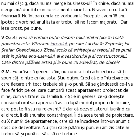
nu mai câștig, dacă nu mai merge business-ul? În chirie, dacă nu mai
merge, mă duc într-un apartament mai ieftin. N-avem o cultură
financiară. Ne întoarcem la ce vorbeam la început: avem 18 ani.
Ipotetic vorbind, anul ăsta ar trebui să ne facem majoratul. Dar
iese prost, pe bune.
V.O.
:
Aș vrea să vorbim puțin despre rolul arhitecților în toată
povestea asta. Văzusem
interviul
pe care l-ai dat în Zeppelin, lui
Ștefan Ghenciulescu. Ziceai acolo că arhitecții ar trebui să se pună
atât în pielea end-user-ului, al investitorului și al constructorului.
Câte dintre pălăriile astea și le pune cu adevărat, de obicei?
G.M.
: Eu urăsc să generalizăm, nu cunosc toți arhitecții ca să-ți
spun câți dintre ei fac asta. Știu puțini. Cred că e o întrebare pe
care fiecare arhitect trebuie să și-o pună. Să se gândească ce-l va
face fericit pe cel care cumpără acest apartament proiectat de
mine, cum va trăi el cu familia lui? Știe în general ce-și dorește
consumatorul sau apreciază asta după modul propriu de locuire,
care poate fi sau nu relevant? E clar că dezvoltatorul, lucrând cu
el direct, îi dă anumite constrângeri. Îi dă acea temă de proiectare,
cu X număr de apartamente, care să se încadreze într-un anumit
cost de dezvoltare. Nu știu câte pălării își pun, eu am zis câte ar
trebui să-și pună ca să iasă ce trebuie.