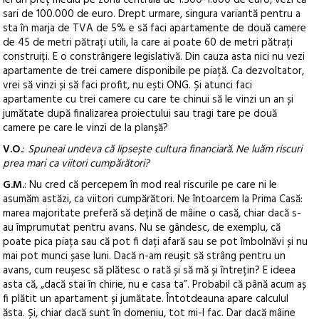
sari de 100.000 de euro. Drept urmare, singura variantă pentru a
sta în marja de TVA de 5% e să faci apartamente de două camere
de 45 de metri pătrați utili, la care ai poate 60 de metri pătrați
construiți. E o constrângere legislativă. Din cauza asta nici nu vezi
apartamente de trei camere disponibile pe piață. Ca dezvoltator,
vrei să vinzi și să faci profit, nu ești ONG. Și atunci faci
apartamente cu trei camere cu care te chinui să le vinzi un an și
jumătate după finalizarea proiectului sau tragi tare pe două
camere pe care le vinzi de la planșă?
V.O.
:
Spuneai undeva că lipsește cultura financiară. Ne luăm riscuri
prea mari ca viitori cumpărători?
G.M.
: Nu cred că percepem în mod real riscurile pe care ni le
asumăm astăzi, ca viitori cumpărători. Ne întoarcem la Prima Casă:
marea majoritate preferă să dețină de mâine o casă, chiar dacă s-
au împrumutat pentru avans. Nu se gândesc, de exemplu, că
poate pica piața sau că pot fi dați afară sau se pot îmbolnăvi și nu
mai pot munci șase luni. Dacă n-am reușit să strâng pentru un
avans, cum reușesc să plătesc o rată și să mă și întrețin? E ideea
asta că, „dacă stai în chirie, nu e casa ta”. Probabil că până acum aș
fi plătit un apartament și jumătate. Întotdeauna apare calculul
ăsta. Și, chiar dacă sunt în domeniu, tot mi-l fac. Dar dacă mâine