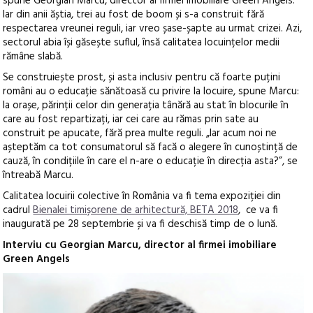
spune Georgian Marcu, director al firmei imobiliare Green Angels.
Iar din anii ăștia, trei au fost de boom și s-a construit fără
respectarea vreunei reguli, iar vreo șase-șapte au urmat crizei. Azi,
sectorul abia își găsește suflul, însă calitatea locuințelor medii
rămâne slabă.
Se construiește prost, și asta inclusiv pentru că foarte puțini
români au o educație sănătoasă cu privire la locuire, spune Marcu:
la orașe, părinții celor din generația tânără au stat în blocurile în
care au fost repartizați, iar cei care au rămas prin sate au
construit pe apucate, fără prea multe reguli. „Iar acum noi ne
așteptăm ca tot consumatorul să facă o alegere în cunoștință de
cauză, în condițiile în care el n-are o educație în direcția asta?”, se
întreabă Marcu.
Calitatea locuirii colective în România va fi tema expoziției din
cadrul
Bienalei timișorene de arhitectură, BETA 2018
, ce va fi
inaugurată pe 28 septembrie și va fi deschisă timp de o lună.
Interviu cu Georgian Marcu, director al firmei imobiliare
Green Angels