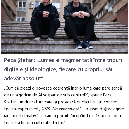
Peca Ștefan: „Lumea e fragmentată între triburi
digitale și ideologice, fiecare cu propriul său
adevăr absolut”
„Cum să creezi o poveste coerentă într-o lume care pare scrisă
de un algoritm de AI scăpat de sub control?”, spune Peca
Ștefan, un dramaturg care-și provoacă publicul cu un concept
teatral experiment,
2025: Nouameapiesă?
– o (pseudo)prelegere
(anti)performativă cu care a pornit, începând din 17 aprilie, prin
teatre și huburi culturale din țară.