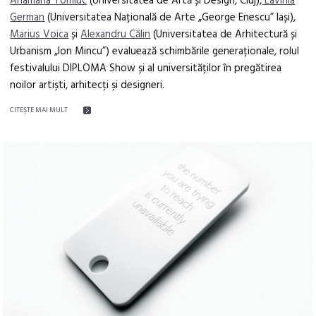
Anamaria Tomiuc
(Universitatea de Artă și Design, Cluj),
Lavinia
German
(Universitatea Națională de Arte „George Enescu” Iași),
Marius Voica
și
Alexandru Călin
(Universitatea de Arhitectură și
Urbanism „Ion Mincu”) evaluează schimbările generaționale, rolul
festivalului DIPLOMA Show și al universităților în pregătirea
noilor artiști, arhitecți și designeri.
CITEŞTE MAI MULT