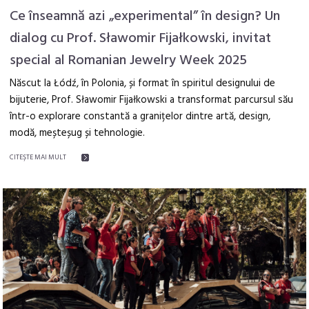
Ce înseamnă azi „experimental” în design? Un
dialog cu Prof. Sławomir Fijałkowski, invitat
special al Romanian Jewelry Week 2025
Născut la Łódź, în Polonia, și format în spiritul designului de
bijuterie, Prof. Sławomir Fijałkowski a transformat parcursul său
într-o explorare constantă a granițelor dintre artă, design,
modă, meșteșug și tehnologie.
CITEŞTE MAI MULT