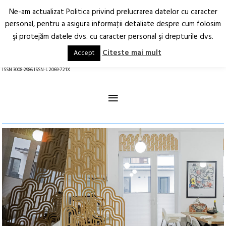
Ne-am actualizat Politica privind prelucrarea datelor cu caracter
Deschide
RO
EN
personal, pentru a asigura informaţii detaliate despre cum folosim
şi protejăm datele dvs. cu caracter personal şi drepturile dvs.
Arhitectură.
Oraș.
Societate.
Citeste mai mult
Accept
revistă online
ISSN 3008-2986 ISSN-L 2069-721X
≡