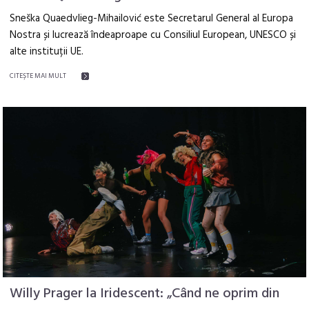
Sneška Quaedvlieg-Mihailović este Secretarul General al Europa
Nostra și lucrează îndeaproape cu Consiliul European, UNESCO și
alte instituții UE.
CITEŞTE MAI MULT
Willy Prager la Iridescent: „Când ne oprim din