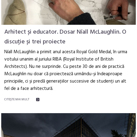
Arhitect și educator. Dosar Níall McLaughlin. O
discuție și trei proiecte
Níall McLaughlin a primit anul acesta Royal Gold Medal, în urma
votului unanim al juriului RIBA (Royal Institute of British
Architects). Nu ne surprinde. Cu peste 30 de ani de practică
McLaughlin nu doar că proiectează urmându-și îndeaproape
principiile, ci și predă generațiilor succesive de studenți un alt
fel de a face arhitectură.
CITEŞTE MAI MULT