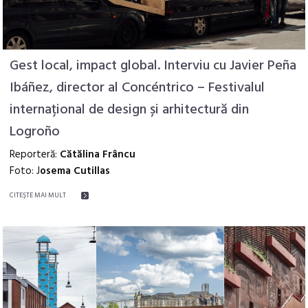
Gest local, impact global. Interviu cu Javier Peña
Ibáñez, director al Concéntrico – Festivalul
internațional de design și arhitectură din
Logroño
Reporteră:
Cătălina Frâncu
Foto: J
osema Cutillas
CITEŞTE MAI MULT