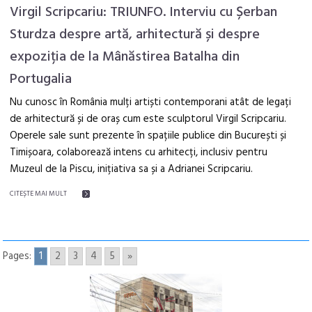
Virgil Scripcariu: TRIUNFO. Interviu cu Șerban
Sturdza despre artă, arhitectură și despre
expoziția de la Mânăstirea Batalha din
Portugalia
Nu cunosc în România mulți artiști contemporani atât de legați
de arhitectură și de oraș cum este sculptorul Virgil Scripcariu.
Operele sale sunt prezente în spațiile publice din București și
Timișoara, colaborează intens cu arhitecți, inclusiv pentru
Muzeul de la Piscu, inițiativa sa și a Adrianei Scripcariu.
CITEŞTE MAI MULT
Pages:
1
2
3
4
5
»