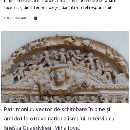
bine – în oraș? Acest proiect arată un mod în care se poate
face asta, din interiorul pieței, dar într-un fel responsabil.
CITEŞTE MAI MULT
Patrimoniul: vector de schimbare în bine și
antidot la otrava naționalismului. Interviu cu
Sneška Quaedvlieg–Mihailović