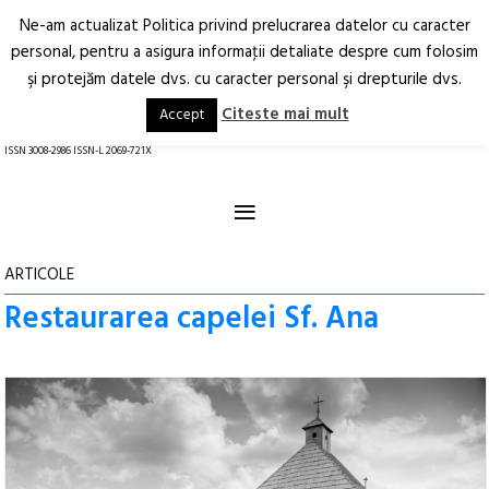
Ne-am actualizat Politica privind prelucrarea datelor cu caracter
Deschide
RO
EN
personal, pentru a asigura informaţii detaliate despre cum folosim
şi protejăm datele dvs. cu caracter personal şi drepturile dvs.
Arhitectură.
Oraș.
Societate.
Citeste mai mult
Accept
revistă online
ISSN 3008-2986 ISSN-L 2069-721X
≡
ARTICOLE
Restaurarea capelei Sf. Ana