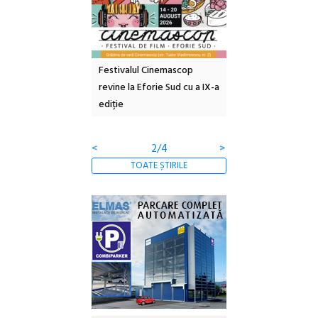
e artă urbană
Festivalul Cinemascop
Sleeping Beauties l
 NOW #5:
revine la Eforie Sud cu a IX-a
dulceață de amintiri
a libertății
ediție
borcan, o cameră ob
clătite cu apă miner
<
2/4
>
TOATE ȘTIRILE