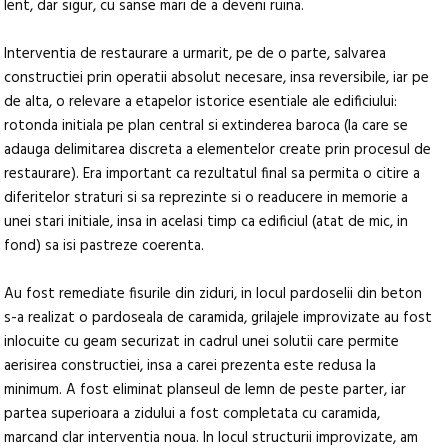
lent, dar sigur, cu sanse mari de a deveni ruina.
Interventia de restaurare a urmarit, pe de o parte, salvarea
constructiei prin operatii absolut necesare, insa reversibile, iar pe
de alta, o relevare a etapelor istorice esentiale ale edificiului:
rotonda initiala pe plan central si extinderea baroca (la care se
adauga delimitarea discreta a elementelor create prin procesul de
restaurare). Era important ca rezultatul final sa permita o citire a
diferitelor straturi si sa reprezinte si o readucere in memorie a
unei stari initiale, insa in acelasi timp ca edificiul (atat de mic, in
fond) sa isi pastreze coerenta.
Au fost remediate fisurile din ziduri, in locul pardoselii din beton
s-a realizat o pardoseala de caramida, grilajele improvizate au fost
inlocuite cu geam securizat in cadrul unei solutii care permite
aerisirea constructiei, insa a carei prezenta este redusa la
minimum. A fost eliminat planseul de lemn de peste parter, iar
partea superioara a zidului a fost completata cu caramida,
marcand clar interventia noua. In locul structurii improvizate, am