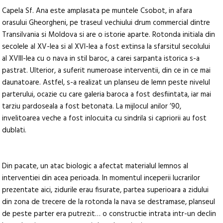
Capela Sf. Ana este amplasata pe muntele Csobot, in afara
orasului Gheorgheni, pe traseul vechiului drum commercial dintre
Transilvania si Moldova si are o istorie aparte. Rotonda initiala din
secolele al XV-lea si al XVI-lea a fost extinsa la sfarsitul secolului
al XVIII-lea cu o nava in stil baroc, a carei sarpanta istorica s-a
pastrat. Ulterior, a suferit numeroase interventii, din ce in ce mai
daunatoare. Astfel, s-a realizat un planseu de lemn peste nivelul
parterului, ocazie cu care galeria baroca a fost desfiintata, iar mai
tarziu pardoseala a fost betonata. La mijlocul anilor ’90,
invelitoarea veche a fost inlocuita cu sindrila si capriorii au fost
dublati.
Din pacate, un atac biologic a afectat materialul lemnos al
interventiei din acea perioada. In momentul inceperii lucrarilor
prezentate aici, zidurile erau fisurate, partea superioara a zidului
din zona de trecere de la rotonda la nava se destramase, planseul
de peste parter era putrezit… o constructie intrata intr-un declin