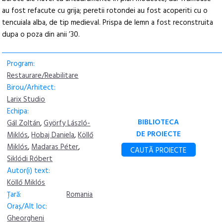
au fost refacute cu grija; peretii rotondei au fost acoperiti cu o
tencuiala alba, de tip medieval. Prispa de lemn a fost reconstruita
dupa o poza din anii ’30.
Program:
Restaurare/Reabilitare
Birou/Arhitect:
Larix Studio
Echipa:
BIBLIOTECA
Gál Zoltán
,
Györfy László-
DE PROIECTE
Miklós
,
Hobaj Daniela
,
Köllő
Miklós
,
Madaras Péter
,
CAUTĂ PROIECTE
Siklódi Róbert
Autor(i) text:
Köllő Miklós
Țară:
Romania
Oraș/Alt loc:
Gheorgheni