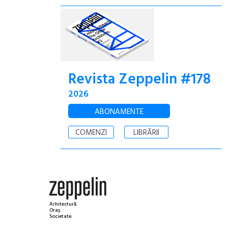
Revista Zeppelin #178
2026
ABONAMENTE
COMENZI
LIBRĂRII
Arhitectură.
Oraș.
Societate.