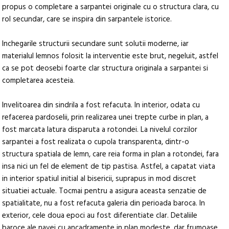
propus o completare a sarpantei originale cu o structura clara, cu
rol secundar, care se inspira din sarpantele istorice.
Inchegarile structurii secundare sunt solutii moderne, iar
materialul lemnos folosit la interventie este brut, negeluit, astfel
ca se pot deosebi foarte clar structura originala a sarpantei si
completarea acesteia.
Invelitoarea din sindrila a fost refacuta. In interior, odata cu
refacerea pardoselii, prin realizarea unei trepte curbe in plan, a
fost marcata latura disparuta a rotondei. La nivelul corzilor
sarpantei a fost realizata o cupola transparenta, dintr-o
structura spatiala de lemn, care reia forma in plan a rotondei, fara
insa nici un fel de element de tip pastisa. Astfel, a capatat viata
in interior spatiul initial al bisericii, suprapus in mod discret
situatiei actuale. Tocmai pentru a asigura aceasta senzatie de
spatialitate, nu a fost refacuta galeria din perioada baroca. In
exterior, cele doua epoci au fost diferentiate clar. Detaliile
baroce ale navei cu ancadramente in plan modeste, dar frumoase