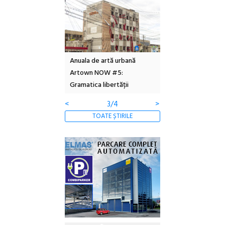
l – Local Design
Anuala de artă urbană
Festivalul Cinemas
 2026
Artown NOW #5:
revine la Eforie Sud 
Gramatica libertății
ediție
<
3/4
>
TOATE ȘTIRILE