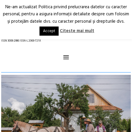
Ne-am actualizat Politica privind prelucrarea datelor cu caracter
Deschide
RO
EN
personal, pentru a asigura informaţii detaliate despre cum folosim
şi protejăm datele dvs. cu caracter personal şi drepturile dvs.
Arhitectură.
Oraș.
Societate.
Citeste mai mult
Accept
revistă online
ISSN 3008-2986 ISSN-L 2069-721X
≡