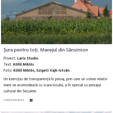
Șura pentru toți. Manejul din Sânsimion
Proiect:
Larix Studio
Text:
Köllő Miklós
Foto:
Köllő Miklós, Szigeti Vajk-István
Un exerciţiu de transparenţă în peisaj, prin care un volum relativ
mare se acomodează cu scara locului, şi în special cu peisajul
cultural din Secuime.
CITEŞTE MAI MULT