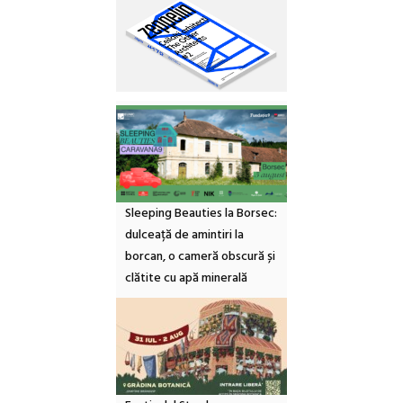
Sleeping Beauties la Borsec:
dulceață de amintiri la
borcan, o cameră obscură și
clătite cu apă minerală