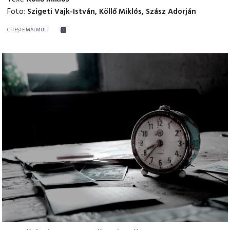
Foto:
Szigeti Vajk-István, Köllő Miklós, Szász Adorján
CITEŞTE MAI MULT