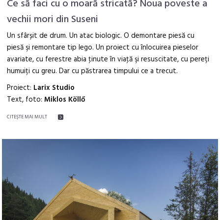
Ce să faci cu o moară stricată? Noua poveste a
vechii mori din Suseni
Un sfârșit de drum. Un atac biologic. O demontare piesă cu
piesă şi remontare tip lego. Un proiect cu înlocuirea pieselor
avariate, cu ferestre abia ţinute în viaţă şi resuscitate, cu pereți
humuiți cu greu. Dar cu păstrarea timpului ce a trecut.
Proiect:
Larix Studio
Text, foto:
Miklos Köllő
CITEŞTE MAI MULT