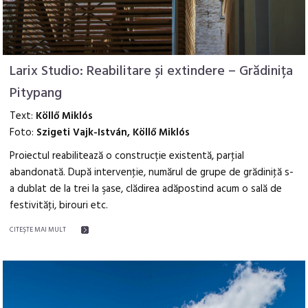
Larix Studio: Reabilitare și extindere – Grădinița
Pitypang
Text:
Köllő Miklós
Foto:
Szigeti Vajk-István, Köllő Miklós
Proiectul reabilitează o construcție existentă, parţial
abandonată. După intervenţie, numărul de grupe de grădiniţă s-
a dublat de la trei la şase, clădirea adăpostind acum o sală de
festivităţi, birouri etc.
CITEŞTE MAI MULT