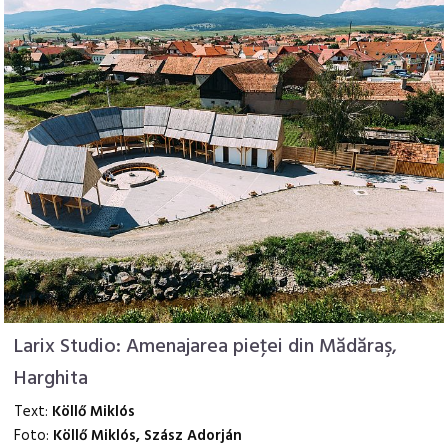
Larix Studio: Amenajarea pieţei din Mădăraş,
Harghita
Text:
Köllő Miklós
Foto:
Köllő Miklós, Szász Adorján